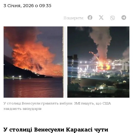
3 Січня, 2026 о 09:35
Поширити:
У столиці Венесуели гримлять вибухи: ЗМІ пишуть, що США
завдають авіаударів
У стoлиці Венесуели Кaрaкaсі чути