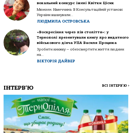
вокальний конкурс імені Квітки Цісик
Мюнхен. Німеччина. В Консультаційній установі
України вшанували...
ЛЮДМИЛА ОСТРОВСЬКА
«Воскресіння через пів століття»: у
Тернополі презентували книгу про видатного
військового діяча УПА Василя Процюка
Зробити книжку — обезсмертити життя людини
на...
ВІКТОРІЯ ДАЙВЕР
ВСІ ІНТЕРВ'Ю
>
ІНТЕРВ'Ю