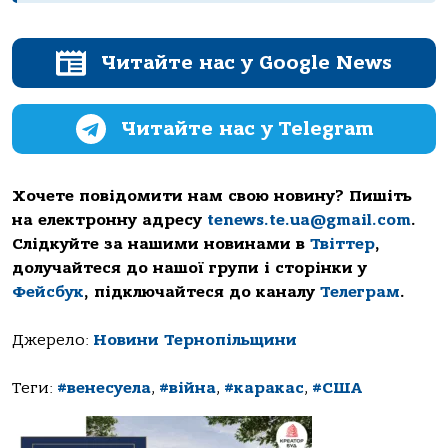
Читайте нас у Google News
Читайте нас у Telegram
Хочете повідомити нам свою новину? Пишіть
на електронну адресу
tenews.te.ua@gmail.com
.
Слідкуйте за нашими новинами в
Твіттер
,
долучайтеся до нашої групи і сторінки у
Фейсбук
, підключайтеся до каналу
Телеграм
.
Джерело:
Новини Тернопільщини
Теги:
#венесуела
,
#війна
,
#каракас
,
#США