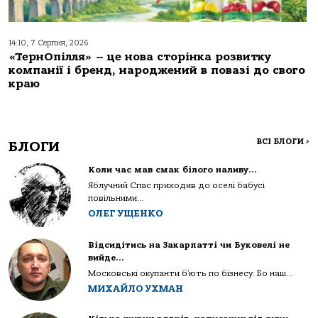
14:10, 7 Серпня, 2026
«ТернОпілля» – це нова сторінка розвитку
компанії і бренд, народжений в повазі до свого
краю
ВСІ БЛОГИ
>
БЛОГИ
Коли час мав смак білого наливу…
Яблучний Спас приходив до оселі бабусі
повільними...
ОЛЕГ УЩЕНКО
Відсидітись на Закарпатті чи Буковелі не
вийде…
Московські окупанти б’ють по бізнесу. Бо наш...
МИХАЙЛО УХМАН