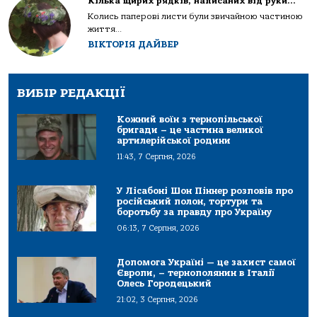
Кілька щирих рядків, написаних від руки…
Колись паперові листи були звичайною частиною
життя...
ВІКТОРІЯ ДАЙВЕР
ВИБІР РЕДАКЦІЇ
Кожний воїн з тернопільської
бригади – це частина великої
артилерійської родини
11:43, 7 Серпня, 2026
У Лісабоні Шон Піннер розповів про
російський полон, тортури та
боротьбу за правду про Україну
06:13, 7 Серпня, 2026
Допомога Україні — це захист самої
Європи, – тернополянин в Італії
Олесь Городецький
21:02, 3 Серпня, 2026