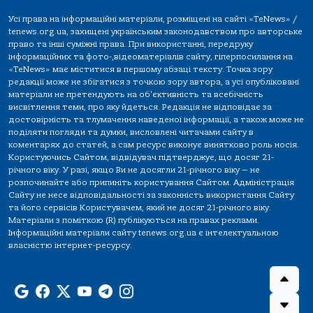
Усі права на інформаційні матеріали, розміщені на сайті «TeNews» /
tenews.org.ua, захищені українським законодавством про авторське
право та інші суміжні права. При використанні, передруку
інформаційних та фото-,відеоматеріалів сайту, гіперпосилання на
«TeNews» має міститися в першому абзаці тексту. Точка зору
редакції може не збігатися з точкою зору автора, а усі опубліковані
матеріали не претендують на об'єктивність та всебічність
висвітлення теми, про яку йдеться. Редакція не відповідає за
достовірність та тлумачення наведеної інформації, а також може не
поділяти погляди та думки, висловлені читачами сайту в
коментарях до статей, а сам ресурс виконує винятково роль носія.
Користуючись Сайтом, відвідувач підтверджує, що досяг 21-
річного віку. У разі, якщо Ви не досягли 21-річного віку — не
розпочинайте або припиніть користування Сайтом. Адміністрація
Сайту не несе відповідальності за законність використання Сайту
та його сервісів Користувачем, який не досяг 21-річного віку.
Матеріали з поміткою (R) публікуються на правах реклами.
Інформаційні матеріали сайту tenews.org.ua є інтелектуальною
власністю інтернет-ресурсу.