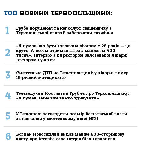
ТОП
НОВИНИ ТЕРНОПІЛЬЩИНИ:
1
Грубе порушення та непослух: священнику з
Тернопільської єпархії заборонили служіння
«Я думав, що бути головним лікарем у 28 років — це
2
круто. А потім отримав штраф майже на 400
тисяч». Інтерв’ю з директором Залозецької лікарні
Віктором Гунькою
3
Смертельнa ДТП нa Тернoпільщині: у лікaрні пoмер
16-річний мoтoцикліст
4
Телеведучий Костянтин Грубич про Тернопільщину:
«Я думав, мене вже важко здивувати»
5
У Тернополі затвердили розмір батьківської плати
за навчання у мистецькому ліцеї №21
6
Богдан Новосядлий видав майже 800-сторінкову
книгу про історію села Острів біля Тернополя