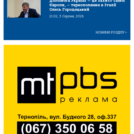
Допомога Україні — це захист самої
Європи, – тернополянин в Італії
Олесь Городецький
21:02, 3 Серпня, 2026
НОВИНИ РОЗДІЛУ
>