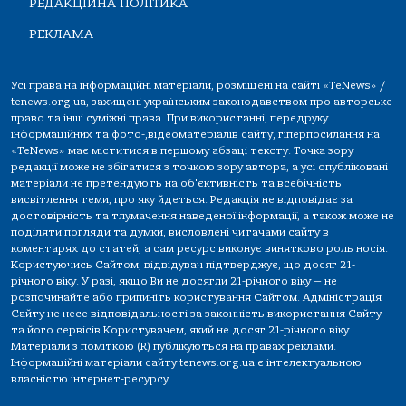
РЕДАКЦІЙНА ПОЛІТИКА
РЕКЛАМА
Усі права на інформаційні матеріали, розміщені на сайті «TeNews» /
tenews.org.ua, захищені українським законодавством про авторське
право та інші суміжні права. При використанні, передруку
інформаційних та фото-,відеоматеріалів сайту, гіперпосилання на
«TeNews» має міститися в першому абзаці тексту. Точка зору
редакції може не збігатися з точкою зору автора, а усі опубліковані
матеріали не претендують на об'єктивність та всебічність
висвітлення теми, про яку йдеться. Редакція не відповідає за
достовірність та тлумачення наведеної інформації, а також може не
поділяти погляди та думки, висловлені читачами сайту в
коментарях до статей, а сам ресурс виконує винятково роль носія.
Користуючись Сайтом, відвідувач підтверджує, що досяг 21-
річного віку. У разі, якщо Ви не досягли 21-річного віку — не
розпочинайте або припиніть користування Сайтом. Адміністрація
Сайту не несе відповідальності за законність використання Сайту
та його сервісів Користувачем, який не досяг 21-річного віку.
Матеріали з поміткою (R) публікуються на правах реклами.
Інформаційні матеріали сайту tenews.org.ua є інтелектуальною
власністю інтернет-ресурсу.