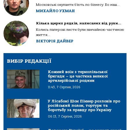
Московські окупанти б’ють по бізнесу. Бо наш...
МИХАЙЛО УХМАН
Кілька щирих рядків, написаних від руки…
Колись паперові листи були звичайною частиною
життя...
ВІКТОРІЯ ДАЙВЕР
ВИБІР РЕДАКЦІЇ
Кожний воїн з тернопільської
бригади – це частина великої
артилерійської родини
11:43, 7 Серпня, 2026
У Лісабоні Шон Піннер розповів про
російський полон, тортури та
боротьбу за правду про Україну
06:13, 7 Серпня, 2026