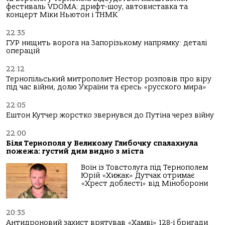
фестиваль VDOMA: дрифт-шоу, автовиставка та
концерт Міки Ньютон і ТНМК
22:35
ГУР нищить ворога на Запорізькому напрямку: деталі
операцій
22:12
Тернопільський митрополит Нестор розповів про віру
під час війни, долю України та єресь «русского мира»
22:05
Ештон Кутчер жорстко звернувся до Путіна через війну
22:00
Біля Тернополя у Великому Глибочку спалахнула
пожежа: густий дим видно з міста
Воїн із Товстолуга під Тернополем
Юрій «Хижак» Дутчак отримає
«Хрест доблесті» від Міноборони
20:35
Антидроновий захист врятував «Хамві» 128-ї бригади