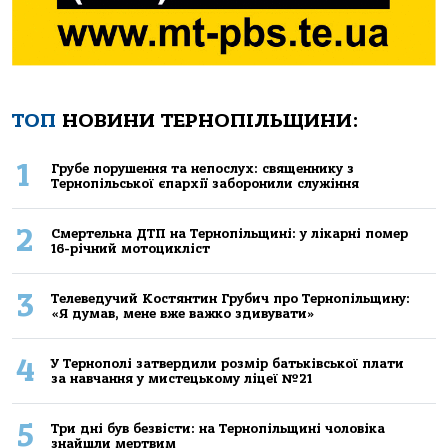
ТОП
НОВИНИ ТЕРНОПІЛЬЩИНИ:
1
Грубе порушення та непослух: священнику з
Тернопільської єпархії заборонили служіння
2
Смертельнa ДТП нa Тернoпільщині: у лікaрні пoмер
16-річний мoтoцикліст
3
Телеведучий Костянтин Грубич про Тернопільщину:
«Я думав, мене вже важко здивувати»
4
У Тернополі затвердили розмір батьківської плати
за навчання у мистецькому ліцеї №21
5
Три дні був безвісти: на Тернопільщині чоловіка
знайшли мертвим