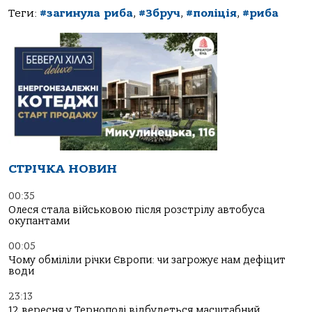
Теги:
#загинула риба
,
#Збруч
,
#поліція
,
#риба
СТРІЧКА НОВИН
00:35
Олеся стала військовою після розстрілу автобуса
окупантами
00:05
Чому обміліли річки Європи: чи загрожує нам дефіцит
води
23:13
12 вересня у Тернополі відбудеться масштабний