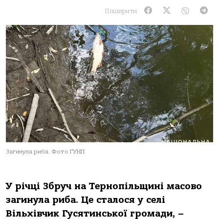
Поширити:
Загинула риба. Фото ГУНП
У річці Збруч на Тернопільщині масово
загинула риба. Це сталося у селі
Вільхівчик Гусятинської громади, –