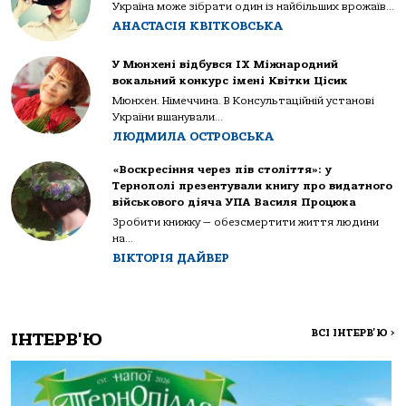
Україна може зібрати один із найбільших врожаїв...
АНАСТАСІЯ КВІТКОВСЬКА
У Мюнхені відбувся IX Міжнародний
вокальний конкурс імені Квітки Цісик
Мюнхен. Німеччина. В Консультаційній установі
України вшанували...
ЛЮДМИЛА ОСТРОВСЬКА
«Воскресіння через пів століття»: у
Тернополі презентували книгу про видатного
військового діяча УПА Василя Процюка
Зробити книжку — обезсмертити життя людини
на...
ВІКТОРІЯ ДАЙВЕР
ВСІ ІНТЕРВ'Ю
>
ІНТЕРВ'Ю