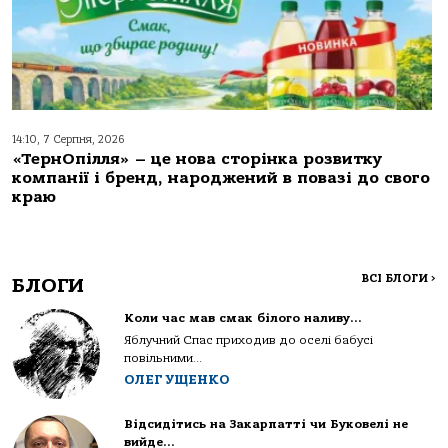
14:10, 7 Серпня, 2026
«ТернОпілля» – це нова сторінка розвитку
компанії і бренд, народжений в повазі до свого
краю
ВСІ БЛОГИ
>
БЛОГИ
Коли час мав смак білого наливу…
Яблучний Спас приходив до оселі бабусі
повільними...
ОЛЕГ УЩЕНКО
Відсидітись на Закарпатті чи Буковелі не
вийде…