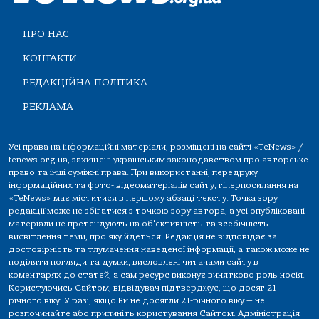
ПРО НАС
КОНТАКТИ
РЕДАКЦІЙНА ПОЛІТИКА
РЕКЛАМА
Усі права на інформаційні матеріали, розміщені на сайті «TeNews» /
tenews.org.ua, захищені українським законодавством про авторське
право та інші суміжні права. При використанні, передруку
інформаційних та фото-,відеоматеріалів сайту, гіперпосилання на
«TeNews» має міститися в першому абзаці тексту. Точка зору
редакції може не збігатися з точкою зору автора, а усі опубліковані
матеріали не претендують на об'єктивність та всебічність
висвітлення теми, про яку йдеться. Редакція не відповідає за
достовірність та тлумачення наведеної інформації, а також може не
поділяти погляди та думки, висловлені читачами сайту в
коментарях до статей, а сам ресурс виконує винятково роль носія.
Користуючись Сайтом, відвідувач підтверджує, що досяг 21-
річного віку. У разі, якщо Ви не досягли 21-річного віку — не
розпочинайте або припиніть користування Сайтом. Адміністрація