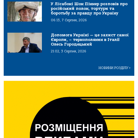
У Лісабоні Шон Піннер розповів про
російський полон, тортури та
боротьбу за правду про Україну
06:13, 7 Серпня, 2026
Допомога Україні — це захист самої
Європи, – тернополянин в Італії
Олесь Городецький
21:02, 3 Серпня, 2026
НОВИНИ РОЗДІЛУ
>