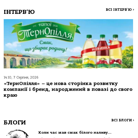
ВСІ ІНТЕРВ'Ю
>
ІНТЕРВ'Ю
14:10, 7 Серпня, 2026
«ТернОпілля» – це нова сторінка розвитку
компанії і бренд, народжений в повазі до свого
краю
ВСІ БЛОГИ
>
БЛОГИ
Коли час мав смак білого наливу…