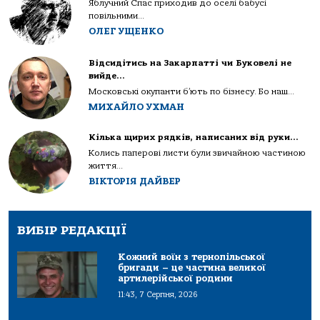
Яблучний Спас приходив до оселі бабусі
повільними...
ОЛЕГ УЩЕНКО
Відсидітись на Закарпатті чи Буковелі не
вийде…
Московські окупанти б’ють по бізнесу. Бо наш...
МИХАЙЛО УХМАН
Кілька щирих рядків, написаних від руки…
Колись паперові листи були звичайною частиною
життя...
ВІКТОРІЯ ДАЙВЕР
ВИБІР РЕДАКЦІЇ
Кожний воїн з тернопільської
бригади – це частина великої
артилерійської родини
11:43, 7 Серпня, 2026