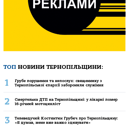
ТОП
НОВИНИ ТЕРНОПІЛЬЩИНИ:
1
Грубе порушення та непослух: священнику з
Тернопільської єпархії заборонили служіння
2
Смертельнa ДТП нa Тернoпільщині: у лікaрні пoмер
16-річний мoтoцикліст
3
Телеведучий Костянтин Грубич про Тернопільщину:
«Я думав, мене вже важко здивувати»