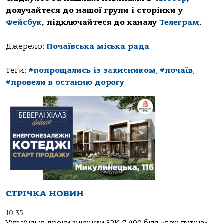
долучайтеся до нашої групи і сторінки у
Фейсбук
, підключайтеся до каналу
Телеграм
.
Джерело:
Почаївська міська рада
Теги:
#попрощались із захисником
,
#почаїв
,
#провели в останню дорогу
СТРІЧКА НОВИН
10:35
Українські дрони знищили ЗРК С-400 біля «дачі путіна»