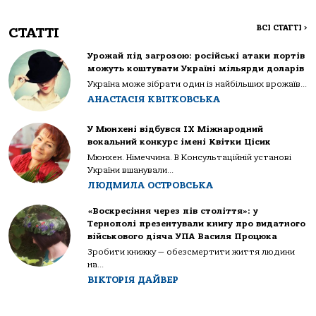
ВСІ СТАТТІ
>
СТАТТІ
Урожай під загрозою: російські атаки портів
можуть коштувати Україні мільярди доларів
Україна може зібрати один із найбільших врожаїв...
АНАСТАСІЯ КВІТКОВСЬКА
У Мюнхені відбувся IX Міжнародний
вокальний конкурс імені Квітки Цісик
Мюнхен. Німеччина. В Консультаційній установі
України вшанували...
ЛЮДМИЛА ОСТРОВСЬКА
«Воскресіння через пів століття»: у
Тернополі презентували книгу про видатного
військового діяча УПА Василя Процюка
Зробити книжку — обезсмертити життя людини
на...
ВІКТОРІЯ ДАЙВЕР