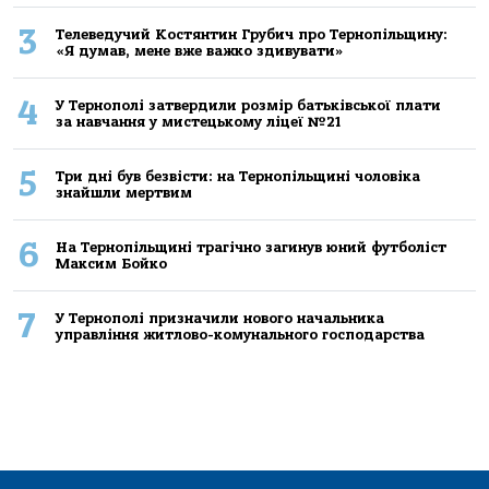
3
Телеведучий Костянтин Грубич про Тернопільщину:
«Я думав, мене вже важко здивувати»
4
У Тернополі затвердили розмір батьківської плати
за навчання у мистецькому ліцеї №21
5
Три дні був безвісти: на Тернопільщині чоловіка
знайшли мертвим
6
На Тернопільщині трагічно загинув юний футболіст
Максим Бойко
7
У Тернополі призначили нового начальника
управління житлово-комунального господарства