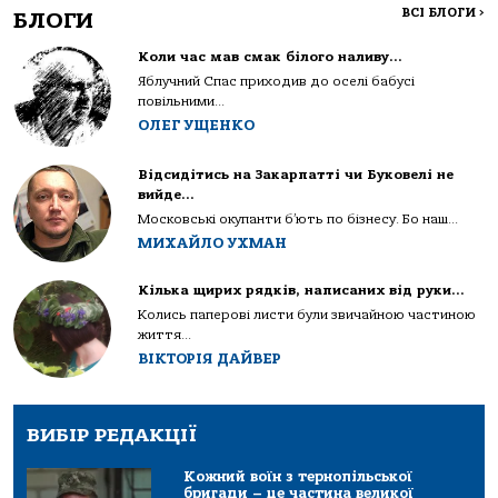
ВСІ БЛОГИ
>
БЛОГИ
Коли час мав смак білого наливу…
Яблучний Спас приходив до оселі бабусі
повільними...
ОЛЕГ УЩЕНКО
Відсидітись на Закарпатті чи Буковелі не
вийде…
Московські окупанти б’ють по бізнесу. Бо наш...
МИХАЙЛО УХМАН
Кілька щирих рядків, написаних від руки…
Колись паперові листи були звичайною частиною
життя...
ВІКТОРІЯ ДАЙВЕР
ВИБІР РЕДАКЦІЇ
Кожний воїн з тернопільської
бригади – це частина великої