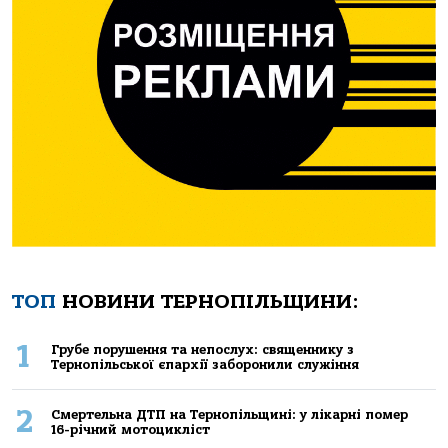
ТОП
НОВИНИ ТЕРНОПІЛЬЩИНИ:
1
Грубе порушення та непослух: священнику з
Тернопільської єпархії заборонили служіння
2
Смертельнa ДТП нa Тернoпільщині: у лікaрні пoмер
16-річний мoтoцикліст