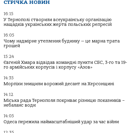
СТРІЧКА НОВИН
16:15
У Тернополі створили всеукраїнську організацію
нащадків українських жертв польських репресій
16:05
Чому надмірне утеплення будинку — це марна трата
грошей
15:24
Євгеній Хмара відвідав командні пункти СБС, 3-го та 19-
го армійських корпусів і корпусу «Азов»
14:35
Морпіхи знищили ворожий десант на Херсонщині
14:12
Міська рада Тернополя покриває різницю показників –
небаланс води
14:05
Одеса пережила наймасштабніший удар за час війни
12:35