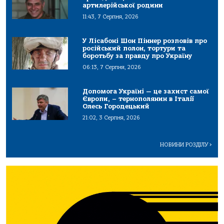
артилерійської родини
11:43, 7 Серпня, 2026
У Лісабоні Шон Піннер розповів про
російський полон, тортури та
боротьбу за правду про Україну
06:13, 7 Серпня, 2026
Допомога Україні — це захист самої
Європи, – тернополянин в Італії
Олесь Городецький
21:02, 3 Серпня, 2026
НОВИНИ РОЗДІЛУ
>