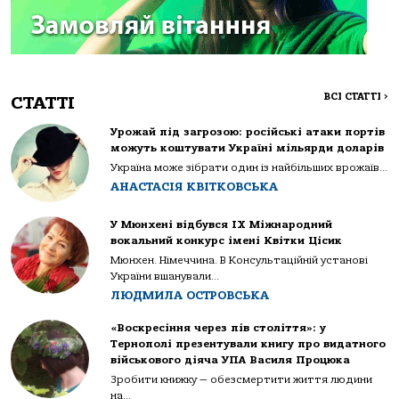
ВСІ СТАТТІ
>
СТАТТІ
Урожай під загрозою: російські атаки портів
можуть коштувати Україні мільярди доларів
Україна може зібрати один із найбільших врожаїв...
АНАСТАСІЯ КВІТКОВСЬКА
У Мюнхені відбувся IX Міжнародний
вокальний конкурс імені Квітки Цісик
Мюнхен. Німеччина. В Консультаційній установі
України вшанували...
ЛЮДМИЛА ОСТРОВСЬКА
«Воскресіння через пів століття»: у
Тернополі презентували книгу про видатного
військового діяча УПА Василя Процюка
Зробити книжку — обезсмертити життя людини
на...