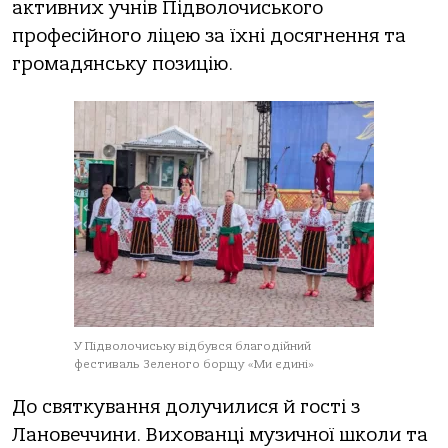
активних учнів Підволочиського
професійного ліцею за їхні досягнення та
громадянську позицію.
У Підволочиську відбувся благодійний
фестиваль Зеленого борщу «Ми єдині»
До святкування долучилися й гості з
Лановеччини. Вихованці музичної школи та