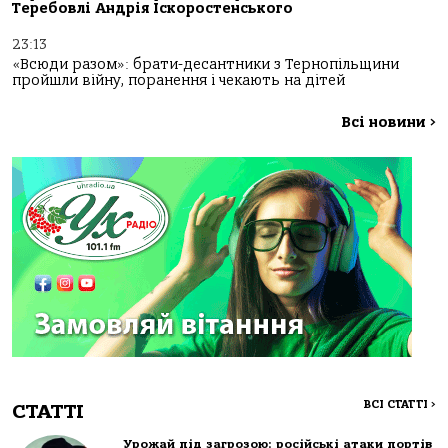
Теребовлі Андрія Іскоростенського
23:13
«Всюди разом»: брати-десантники з Тернопільщини
пройшли війну, поранення і чекають на дітей
Всі новини
>
ВСІ СТАТТІ
>
СТАТТІ
Урожай під загрозою: російські атаки портів