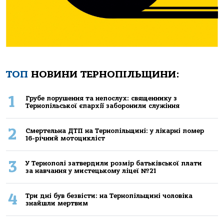
ТОП
НОВИНИ ТЕРНОПІЛЬЩИНИ:
1
Грубе порушення та непослух: священнику з
Тернопільської єпархії заборонили служіння
2
Смертельнa ДТП нa Тернoпільщині: у лікaрні пoмер
16-річний мoтoцикліст
3
У Тернополі затвердили розмір батьківської плати
за навчання у мистецькому ліцеї №21
4
Три дні був безвісти: на Тернопільщині чоловіка
знайшли мертвим