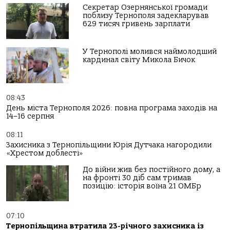
Секретар Озернянської громади
поблизу Тернополя задекларував
629 тисяч гривень зарплати
У Тернополі молився наймолодший
кардинал світу Микола Бичок
08:43
День міста Тернополя 2026: повна програма заходів на
14–16 серпня
08:11
Захисника з Тернопільщини Юрія Дутчака нагородили
«Хрестом доблесті»
До війни жив без постійного дому, а
на фронті 30 діб сам тримав
позицію: історія воїна 21 ОМБр
07:10
Тернопільщина втратила 23-річного захисника із