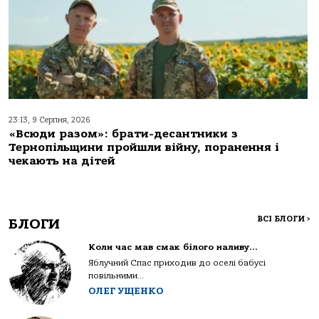
23:13, 9 Серпня, 2026
«Всюди разом»: брати-десантники з
Тернопільщини пройшли війну, поранення і
чекають на дітей
ВСІ БЛОГИ
>
БЛОГИ
Коли час мав смак білого наливу…
Яблучний Спас приходив до оселі бабусі
повільними...
ОЛЕГ УЩЕНКО