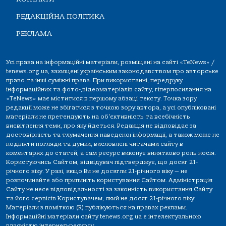
РЕДАКЦІЙНА ПОЛІТИКА
РЕКЛАМА
Усі права на інформаційні матеріали, розміщені на сайті «TeNews» /
tenews.org.ua, захищені українським законодавством про авторське
право та інші суміжні права. При використанні, передруку
інформаційних та фото-,відеоматеріалів сайту, гіперпосилання на
«TeNews» має міститися в першому абзаці тексту. Точка зору
редакції може не збігатися з точкою зору автора, а усі опубліковані
матеріали не претендують на об'єктивність та всебічність
висвітлення теми, про яку йдеться. Редакція не відповідає за
достовірність та тлумачення наведеної інформації, а також може не
поділяти погляди та думки, висловлені читачами сайту в
коментарях до статей, а сам ресурс виконує винятково роль носія.
Користуючись Сайтом, відвідувач підтверджує, що досяг 21-
річного віку. У разі, якщо Ви не досягли 21-річного віку — не
розпочинайте або припиніть користування Сайтом. Адміністрація
Сайту не несе відповідальності за законність використання Сайту
та його сервісів Користувачем, який не досяг 21-річного віку.
Матеріали з поміткою (R) публікуються на правах реклами.
Інформаційні матеріали сайту tenews.org.ua є інтелектуальною
власністю інтернет-ресурсу.