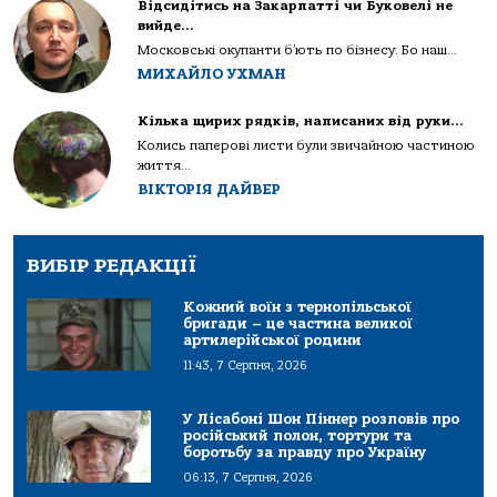
Відсидітись на Закарпатті чи Буковелі не
вийде…
Московські окупанти б’ють по бізнесу. Бо наш...
МИХАЙЛО УХМАН
Кілька щирих рядків, написаних від руки…
Колись паперові листи були звичайною частиною
життя...
ВІКТОРІЯ ДАЙВЕР
ВИБІР РЕДАКЦІЇ
Кожний воїн з тернопільської
бригади – це частина великої
артилерійської родини
11:43, 7 Серпня, 2026
У Лісабоні Шон Піннер розповів про
російський полон, тортури та
боротьбу за правду про Україну
06:13, 7 Серпня, 2026