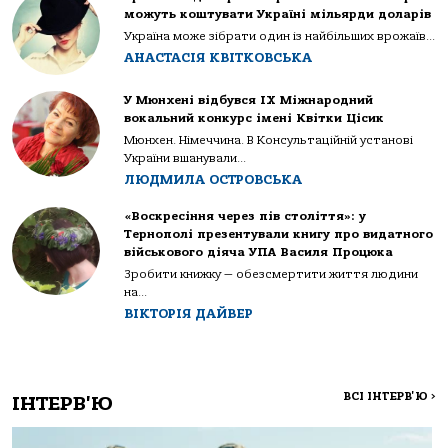
можуть коштувати Україні мільярди доларів
Україна може зібрати один із найбільших врожаїв...
АНАСТАСІЯ КВІТКОВСЬКА
У Мюнхені відбувся IX Міжнародний
вокальний конкурс імені Квітки Цісик
Мюнхен. Німеччина. В Консультаційній установі
України вшанували...
ЛЮДМИЛА ОСТРОВСЬКА
«Воскресіння через пів століття»: у
Тернополі презентували книгу про видатного
військового діяча УПА Василя Процюка
Зробити книжку — обезсмертити життя людини
на...
ВІКТОРІЯ ДАЙВЕР
ВСІ ІНТЕРВ'Ю
>
ІНТЕРВ'Ю