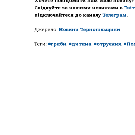
Хочете повідомити нам свою новину?
Слідкуйте за нашими новинами в
Тві
підключайтеся до каналу
Телеграм
.
Джерело:
Новини Тернопільщини
Теги:
#гриби
,
#дитина
,
#отруєння
,
#По