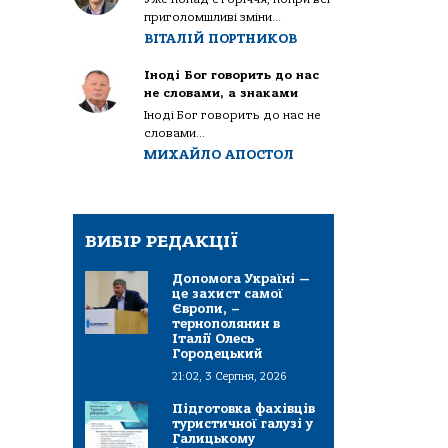
приголомшливі зміни...
ВІТАЛІЙ ПОРТНИКОВ
Іноді Бог говорить до нас
не словами, а знаками
Іноді Бог говорить до нас не
словами...
МИХАЙЛО АПОСТОЛ
ВИБІР РЕДАКЦІЇ
Допомога Україні —
це захист самої
Європи, –
тернополянин в
Італії Олесь
Городецький
21:02, 3 Серпня, 2026
Підготовка фахівців
туристичної галузі у
Галицькому