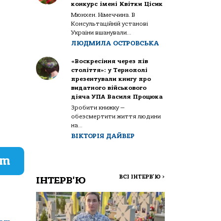
конкурс імені Квітки Цісик
Мюнхен. Німеччина. В
Консультаційній установі
України вшанували...
ЛЮДМИЛА ОСТРОВСЬКА
«Воскресіння через пів
століття»: у Тернополі
презентували книгу про
видатного військового
діяча УПА Василя Процюка
Зробити книжку —
обезсмертити життя людини
на...
ВІКТОРІЯ ДАЙВЕР
am
ВСІ ІНТЕРВ'Ю
>
ІНТЕРВ'Ю