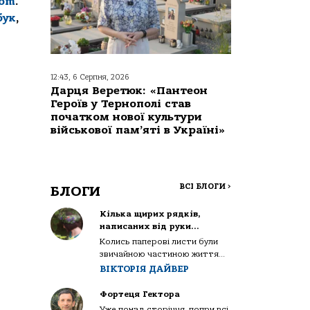
com
.
бук
,
12:43, 6 Серпня, 2026
Дарця Веретюк: «Пантеон
Героїв у Тернополі став
початком нової культури
військової пам’яті в Україні»
ВСІ БЛОГИ
>
БЛОГИ
Кілька щирих рядків,
написаних від руки…
Колись паперові листи були
звичайною частиною життя...
ВІКТОРІЯ ДАЙВЕР
Фортеця Гектора
Уже понад сторіччя, попри всі