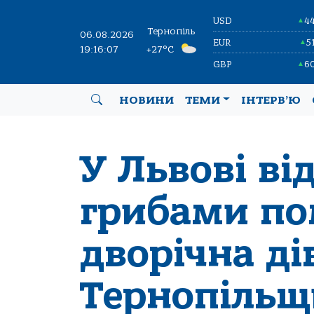
USD
4
▲
Тернопіль
06.08.2026
EUR
5
▲
19:16:08
+27°C
GBP
6
▲
НОВИНИ
ТЕМИ
ІНТЕРВ’Ю
У Львові ві
грибами по
дворічна ді
Тернопіль