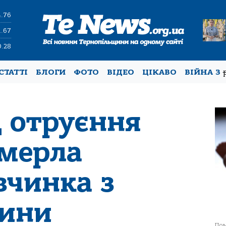
4.76
1.67
0.28
СТАТТІ
БЛОГИ
ФОТО
ВІДЕО
ЦІКАВО
ВІЙНА З
д отруєння
мерла
вчинка з
щини
Пом