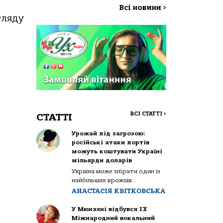
Всі новини
>
гляду
ВСІ СТАТТІ
>
СТАТТІ
Урожай під загрозою:
російські атаки портів
можуть коштувати Україні
мільярди доларів
Україна може зібрати один із
найбільших врожаїв...
АНАСТАСІЯ КВІТКОВСЬКА
У Мюнхені відбувся IX
Міжнародний вокальний