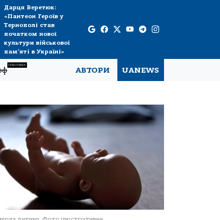
Дарця Веретюк:
«Пантеон Героїв у
Тернополі став
початком нової
культури військової
пам’яті в Україні»
СПЕЦТЕМА
рф
АВТОРИ
UANEWS
ерла дитина. Фото ілюстративне.