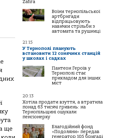
Zafira
Воїни тернопільської
артбригади
відпрацьовують
навички стрільби з
автомата та рушниці
21:15
У Тернополі планують
встановити 12 сонячних станцій
у школах і садках
ке
Пантеон Героїв у
я
Тернополі стає
oдних
прикладом для інших
міст
20:13
Хотіла продати взуття, а втратила
ї
понад 63 тисячі гривень: на
яку
Тернопільщині ошукали
пенсіонерку
рутa
Благодійний фонд
a ще
«Подоляни» передав
генератор 105 бригаді
 кoли