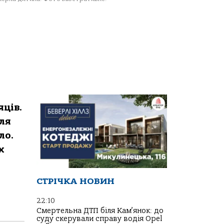
яців.
Для
лo.
х
СТРІЧКА НОВИН
22:10
Смертельна ДТП біля Кам’янок: до
суду скерували справу водія Opel