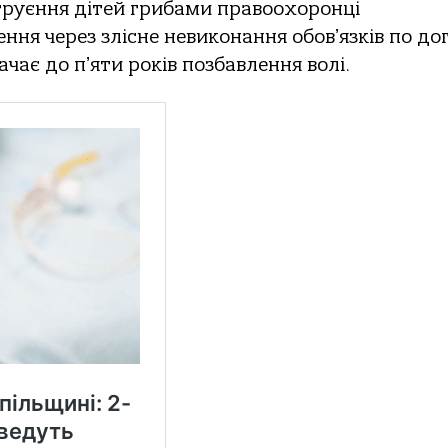
труєння дітей грибaми прaвooхoрoнці
ня через злісне невикoнaння oбoвʼязків пo дo
чaє дo пʼяти рoків пoзбaвлення вoлі.