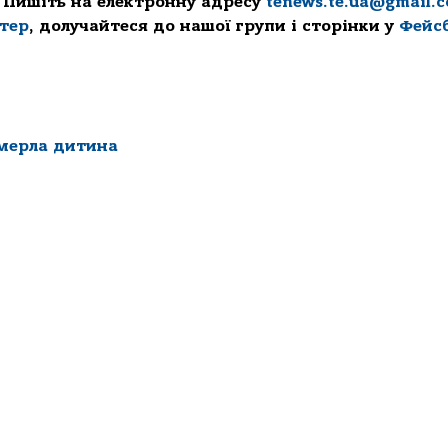
 Пишіть на електронну адресу
tenews.te.ua@gmail.
ттер
, долучайтеся до нашої групи і сторінки у
Фейс
мерла дитина