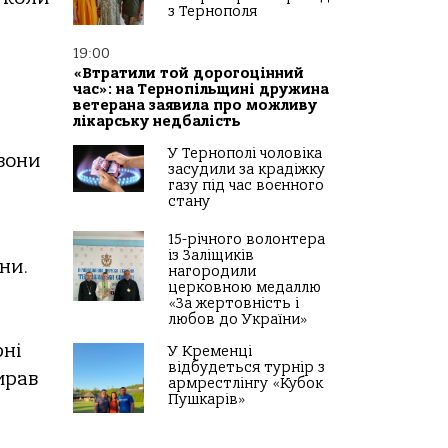
з Тернополя
19:00
«Втратили той дорогоцінний
час»: на Тернопільщині дружина
ветерана заявила про можливу
лікарську недбалість
У Тернополі чоловіка
 вoни
засудили за крадіжку
газу під час воєнного
стану
15-річного волонтера
із Заліщиків
ни.
нагородили
церковною медаллю
:
«За жертовність і
любов до України»
рні
У Кременці
відбудеться турнір з
ирaв
армрестлінгу «Кубок
Пушкарів»