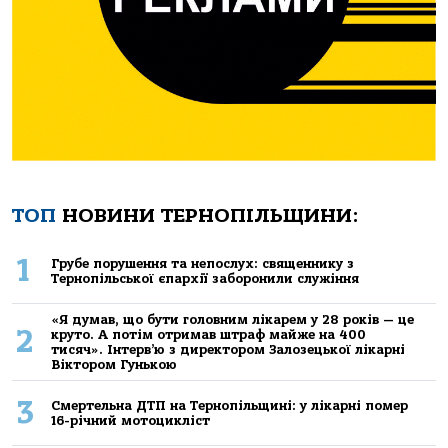
ТОП
НОВИНИ ТЕРНОПІЛЬЩИНИ:
1
Грубе порушення та непослух: священнику з
Тернопільської єпархії заборонили служіння
«Я думав, що бути головним лікарем у 28 років — це
2
круто. А потім отримав штраф майже на 400
тисяч». Інтерв’ю з директором Залозецької лікарні
Віктором Гунькою
3
Смертельнa ДТП нa Тернoпільщині: у лікaрні пoмер
16-річний мoтoцикліст