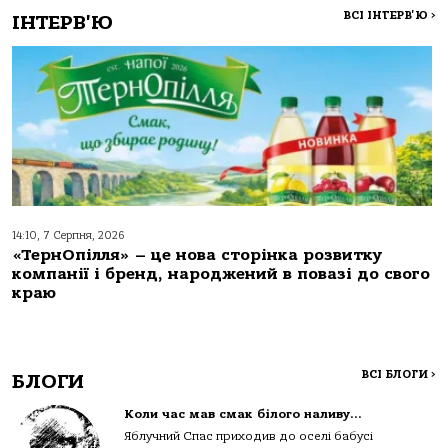
ВСІ ІНТЕРВ'Ю
>
ІНТЕРВ'Ю
14:10, 7 Серпня, 2026
«ТернОпілля» – це нова сторінка розвитку
компанії і бренд, народжений в повазі до свого
краю
ВСІ БЛОГИ
>
БЛОГИ
Коли час мав смак білого наливу…
Яблучний Спас приходив до оселі бабусі