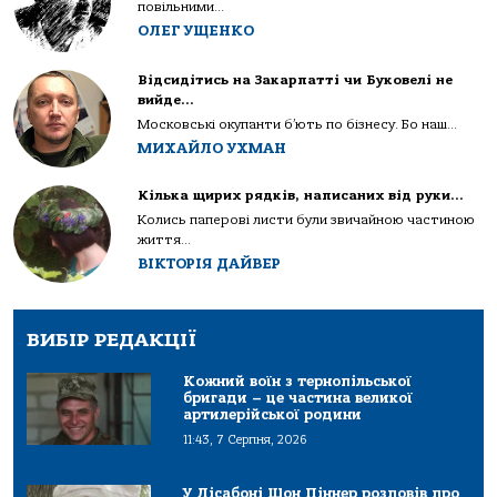
повільними...
ОЛЕГ УЩЕНКО
Відсидітись на Закарпатті чи Буковелі не
вийде…
Московські окупанти б’ють по бізнесу. Бо наш...
МИХАЙЛО УХМАН
Кілька щирих рядків, написаних від руки…
Колись паперові листи були звичайною частиною
життя...
ВІКТОРІЯ ДАЙВЕР
ВИБІР РЕДАКЦІЇ
Кожний воїн з тернопільської
бригади – це частина великої
артилерійської родини
11:43, 7 Серпня, 2026
У Лісабоні Шон Піннер розповів про