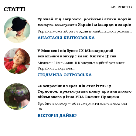
ВСІ СТАТТІ
>
СТАТТІ
Урожай під загрозою: російські атаки портів
можуть коштувати Україні мільярди доларів
Україна може зібрати один із найбільших врожаїв...
АНАСТАСІЯ КВІТКОВСЬКА
У Мюнхені відбувся IX Міжнародний
вокальний конкурс імені Квітки Цісик
Мюнхен. Німеччина. В Консультаційній установі
України вшанували...
ЛЮДМИЛА ОСТРОВСЬКА
«Воскресіння через пів століття»: у
Тернополі презентували книгу про видатного
військового діяча УПА Василя Процюка
Зробити книжку — обезсмертити життя людини
на...
ВІКТОРІЯ ДАЙВЕР