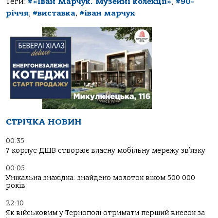
Теги:
#«Іван Марчук. Музейні колекції»
,
#90-
річчя
,
#виставка
,
#іван марчук
СТРІЧКА НОВИН
00:35
7 корпус ДШВ створює власну мобільну мережу зв’язку
00:05
Унікальна знахідка: знайдено молоток віком 500 000
років
22:10
Як військовим у Тернополі отримати перший внесок за