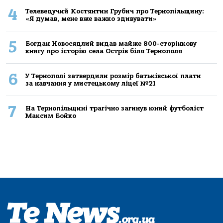
4
Телеведучий Костянтин Грубич про Тернопільщину:
«Я думав, мене вже важко здивувати»
5
Богдан Новосядлий видав майже 800-сторінкову
книгу про історію села Острів біля Тернополя
6
У Тернополі затвердили розмір батьківської плати
за навчання у мистецькому ліцеї №21
7
На Тернопільщині трагічно загинув юний футболіст
Максим Бойко