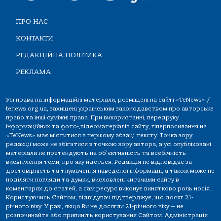
ПРО НАС
КОНТАКТИ
РЕДАКЦІЙНА ПОЛІТИКА
РЕКЛАМА
Усі права на інформаційні матеріали, розміщені на сайті «TeNews» /
tenews.org.ua, захищені українським законодавством про авторське
право та інші суміжні права. При використанні, передруку
інформаційних та фото-,відеоматеріалів сайту, гіперпосилання на
«TeNews» має міститися в першому абзаці тексту. Точка зору
редакції може не збігатися з точкою зору автора, а усі опубліковані
матеріали не претендують на об'єктивність та всебічність
висвітлення теми, про яку йдеться. Редакція не відповідає за
достовірність та тлумачення наведеної інформації, а також може не
поділяти погляди та думки, висловлені читачами сайту в
коментарях до статей, а сам ресурс виконує винятково роль носія.
Користуючись Сайтом, відвідувач підтверджує, що досяг 21-
річного віку. У разі, якщо Ви не досягли 21-річного віку — не
розпочинайте або припиніть користування Сайтом. Адміністрація