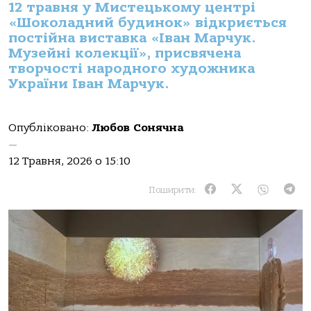
12 травня у Мистецькому центрі
«Шоколадний будинок» відкриється
постійна виставка «Іван Марчук.
Музейні колекції», присвячена
творчості народного художника
України Іван Марчук.
Опубліковано:
Любов Сонячна
—
12 Травня, 2026 о 15:10
Поширити: