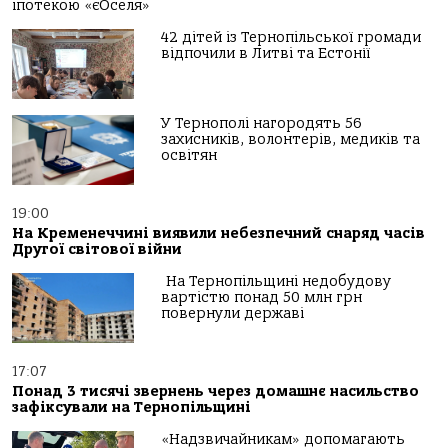
іпотекою «єОселя»
42 дітей із Тернопільської громади
відпочили в Литві та Естонії
У Тернополі нагородять 56
захисників, волонтерів, медиків та
освітян
19:00
На Кременеччині виявили небезпечний снаряд часів
Другої світової війни
На Тернопільщині недобудову
вартістю понад 50 млн грн
повернули державі
17:07
Понад 3 тисячі звернень через домашнє насильство
зафіксували на Тернопільщині
«Надзвичайникам» допомагають