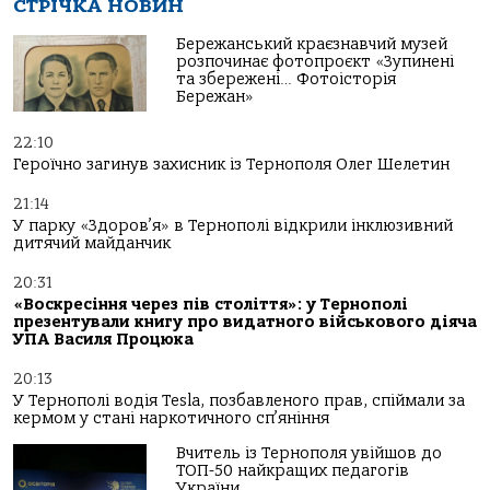
СТРІЧКА НОВИН
Бережанський краєзнавчий музей
розпочинає фотопроєкт «Зупинені
та збережені… Фотоісторія
Бережан»
22:10
Героїчно загинув захисник із Тернополя Олег Шелетин
21:14
У парку «Здоров’я» в Тернополі відкрили інклюзивний
дитячий майданчик
20:31
«Воскресіння через пів століття»: у Тернополі
презентували книгу про видатного військового діяча
УПА Василя Процюка
20:13
У Тернополі водія Tesla, позбавленого прав, спіймали за
кермом у стані наркотичного сп’яніння
Вчитель із Тернополя увійшов до
ТОП-50 найкращих педагогів
України