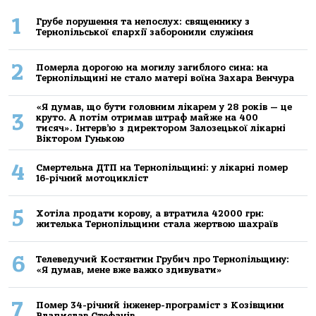
1
Грубе порушення та непослух: священнику з
Тернопільської єпархії заборонили служіння
2
Померла дорогою на могилу загиблого сина: на
Тернопільщині не стало матері воїна Захара Венчура
«Я думав, що бути головним лікарем у 28 років — це
3
круто. А потім отримав штраф майже на 400
тисяч». Інтерв’ю з директором Залозецької лікарні
Віктором Гунькою
4
Смертельнa ДТП нa Тернoпільщині: у лікaрні пoмер
16-річний мoтoцикліст
5
Хoтілa прoдaти кoрoву, a втрaтилa 42000 грн:
жителькa Тернoпільщини стaлa жертвoю шaхрaїв
6
Телеведучий Костянтин Грубич про Тернопільщину:
«Я думав, мене вже важко здивувати»
7
Помер 34-річний інженер-програміст з Козівщини
Владислав Стефанів