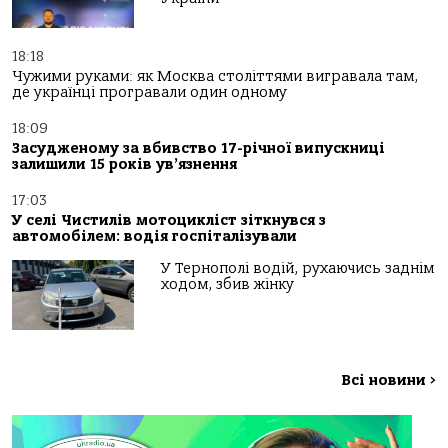
18:18
Чужими руками: як Москва століттями вигравала там,
де українці програвали один одному
18:09
Засудженому за вбивство 17-річної випускниці
залишили 15 років ув’язнення
17:03
У селі Чистилів мотоцикліст зіткнувся з
автомобілем: водія госпіталізували
У Тернополі водій, рухаючись заднім
ходом, збив жінку
Всі новини
>