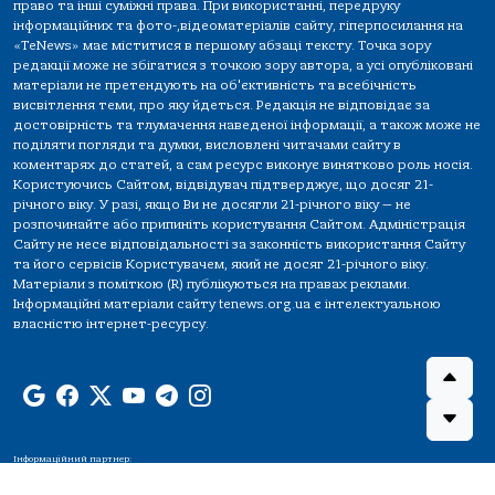
право та інші суміжні права. При використанні, передруку
інформаційних та фото-,відеоматеріалів сайту, гіперпосилання на
«TeNews» має міститися в першому абзаці тексту. Точка зору
редакції може не збігатися з точкою зору автора, а усі опубліковані
матеріали не претендують на об'єктивність та всебічність
висвітлення теми, про яку йдеться. Редакція не відповідає за
достовірність та тлумачення наведеної інформації, а також може не
поділяти погляди та думки, висловлені читачами сайту в
коментарях до статей, а сам ресурс виконує винятково роль носія.
Користуючись Сайтом, відвідувач підтверджує, що досяг 21-
річного віку. У разі, якщо Ви не досягли 21-річного віку — не
розпочинайте або припиніть користування Сайтом. Адміністрація
Сайту не несе відповідальності за законність використання Сайту
та його сервісів Користувачем, який не досяг 21-річного віку.
Матеріали з поміткою (R) публікуються на правах реклами.
Інформаційні матеріали сайту tenews.org.ua є інтелектуальною
власністю інтернет-ресурсу.
Інформаційний партнер: