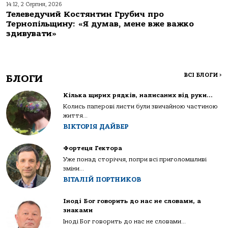
14:12, 2 Серпня, 2026
Телеведучий Костянтин Грубич про
Тернопільщину: «Я думав, мене вже важко
здивувати»
ВСІ БЛОГИ
>
БЛОГИ
Кілька щирих рядків, написаних від руки…
Колись паперові листи були звичайною частиною
життя...
ВІКТОРІЯ ДАЙВЕР
Фортеця Гектора
Уже понад сторіччя, попри всі приголомшливі
зміни...
ВІТАЛІЙ ПОРТНИКОВ
Іноді Бог говорить до нас не словами, а
знаками
Іноді Бог говорить до нас не словами...