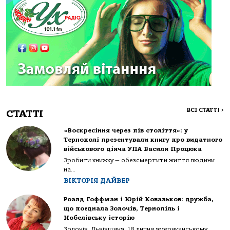
ВСІ СТАТТІ
>
СТАТТІ
«Воскресіння через пів століття»: у
Тернополі презентували книгу про видатного
військового діяча УПА Василя Процюка
Зробити книжку — обезсмертити життя людини
на...
ВІКТОРІЯ ДАЙВЕР
Роалд Гоффман і Юрій Ковальков: дружба,
що поєднала Золочів, Тернопіль і
Нобелівську історію
Золочів. Львівщина. 18 липня американському