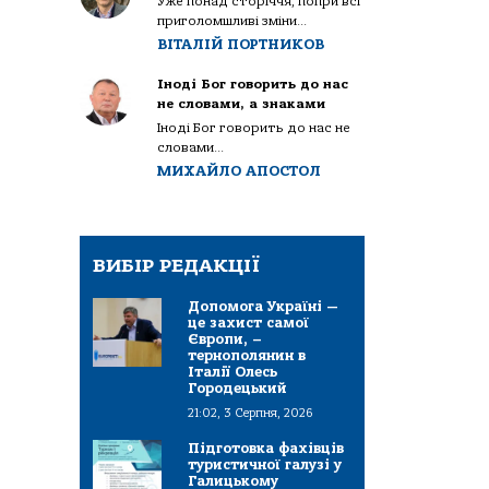
Уже понад сторіччя, попри всі
приголомшливі зміни...
ВІТАЛІЙ ПОРТНИКОВ
Іноді Бог говорить до нас
не словами, а знаками
Іноді Бог говорить до нас не
словами...
МИХАЙЛО АПОСТОЛ
ВИБІР РЕДАКЦІЇ
Допомога Україні —
це захист самої
Європи, –
тернополянин в
Італії Олесь
Городецький
21:02, 3 Серпня, 2026
Підготовка фахівців
туристичної галузі у
Галицькому