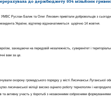
перерахувала до держбюджету 934 мільйони гривен
а УМВС Руслан Балик та Олег Ляхович привітали добровольців з сьогодн
Президента України, відтепер відзначатиметься щорічно 14 жовтня.
ероїзм, захищаючи на передовій незалежність, суверенітет і територіаль
ячні вам за це.
ечували охорону громадського порядку у місті Лисичанськ Луганської обл
цтво лисичанської міліції високо оцінило роботу тернополян і нагородило
ів та активну участь у боротьбі з незаконними озброєними формуванням