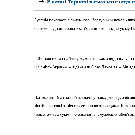
У липні Тернопільська митниця 
Зустріч почалася з приємного. Заступники начальник
святом – Днем захисника України, яке, згідно указу 
– Ви проявили неабияку мужність, самовідданість та г
цілісність України, – відзначив Олег Ляхович. – Ми вд
Нагадаємо, бійці спецбатальйону понад місяць забезп
тісній співпраці з місцевими правоохоронцями. Керівни
грамотами за сумлінне виконання службових обов’язк