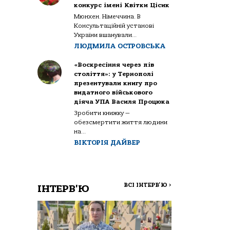
конкурс імені Квітки Цісик
Мюнхен. Німеччина. В
Консультаційній установі
України вшанували...
ЛЮДМИЛА ОСТРОВСЬКА
«Воскресіння через пів
століття»: у Тернополі
презентували книгу про
видатного військового
діяча УПА Василя Процюка
Зробити книжку —
обезсмертити життя людини
на...
ВІКТОРІЯ ДАЙВЕР
ВСІ ІНТЕРВ'Ю
>
ІНТЕРВ'Ю