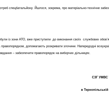
отреб спецбатальйону. Йшлося, зокрема, про матеріально-технічне забе
рибули із зони АТО, вже приступили до виконання своїх службових обов’я
а правопорядком, допомагають розкривати злочини. Напередодні всеукра
авдання – забезпечити правопорядок на виборчих дільницях.
СЗГ УМВС 
в Тернопільській