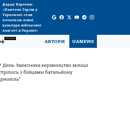
Дарця Веретюк:
«Пантеон Героїв у
Тернополі став
початком нової
культури військової
пам’яті в Україні»
СПЕЦТЕМА
рф
АВТОРИ
UANEWS