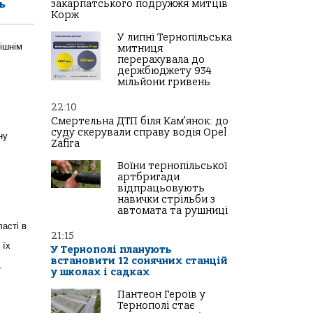
ь
закарпатського подружжя митців
Корж
У липні Тернопільська
ішнім
митниця
перерахувала до
держбюджету 934
мільйони гривень
22:10
Смертельна ДТП біля Кам’янок: до
суду скерували справу водія Opel
ну
Zafira
Воїни тернопільської
артбригади
відпрацьовують
навички стрільби з
автомата та рушниці
асті в
21:15
 їх
У Тернополі планують
встановити 12 сонячних станцій
и.
у школах і садках
Пантеон Героїв у
Тернополі стає