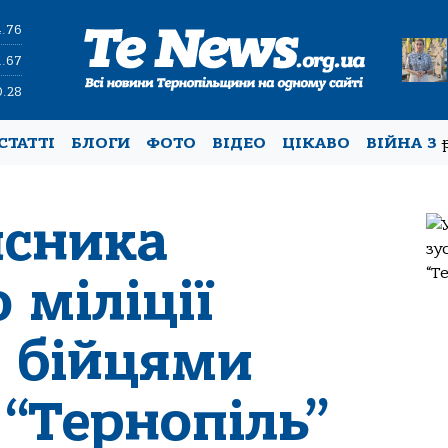
4.76
1.67
0.28
СТАТТІ
БЛОГИ
ФОТО
ВІДЕО
ЦІКАВО
ВІЙНА З
исника
 міліції
з бійцями
“Тернопіль”