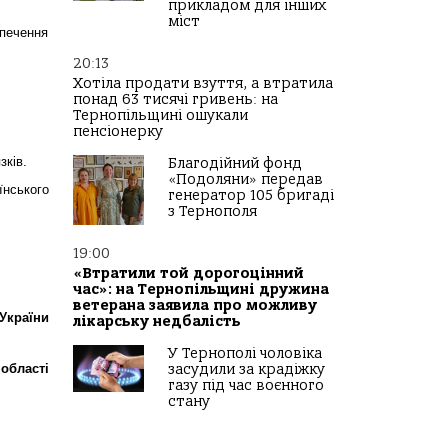
прикладом для інших
міст
зпечення
20:13
Хотіла продати взуття, а втратила
понад 63 тисячі гривень: на
Тернопільщині ошукали
пенсіонерку
зків.
Благодійний фонд
«Подоляни» передав
їнського
генератор 105 бригаді
з Тернополя
19:00
«Втратили той дорогоцінний
час»: на Тернопільщині дружина
ветерана заявила про можливу
України
лікарську недбалість
У Тернополі чоловіка
 області
засудили за крадіжку
газу під час воєнного
стану