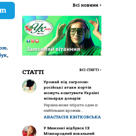
Всі новини
>
am
com
.
бук
,
ВСІ СТАТТІ
>
СТАТТІ
Урожай під загрозою:
російські атаки портів
можуть коштувати Україні
мільярди доларів
Україна може зібрати один із
найбільших врожаїв...
АНАСТАСІЯ КВІТКОВСЬКА
У Мюнхені відбувся IX
Міжнародний вокальний