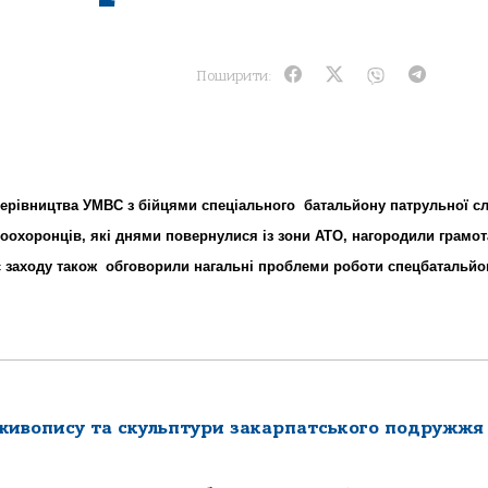
Поширити:
ч керівництва УМВС з бійцями спеціального батальйону патрульної с
воохоронців, які днями повернулися із зони АТО, нагородили грамот
с заходу також обговорили нагальні проблеми роботи спецбатальйо
 живопису та скульптури закарпатського подружжя