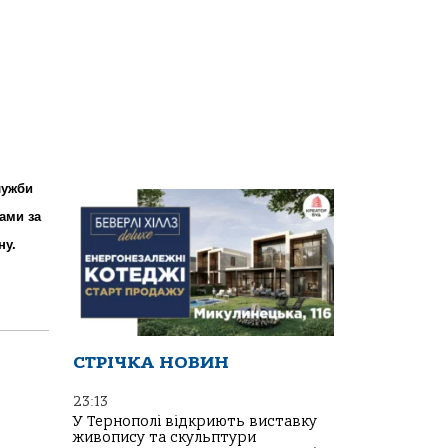
лужби
ами за
ну.
СТРІЧКА НОВИН
23:13
У Тернополі відкриють виставку
живопису та скульптури