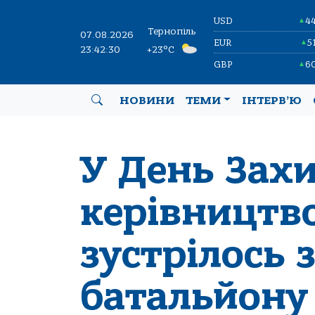
USD
4
▲
Тернопіль
07.08.2026
EUR
5
▲
23:42:31
+23°C
GBP
6
▲
НОВИНИ
ТЕМИ
ІНТЕРВ’Ю
У День Зах
керівництво
зустрілось 
батальйону 