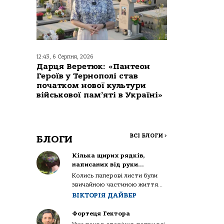
12:43, 6 Серпня, 2026
Дарця Веретюк: «Пантеон
Героїв у Тернополі став
початком нової культури
військової пам’яті в Україні»
ВСІ БЛОГИ
>
БЛОГИ
Кілька щирих рядків,
написаних від руки…
Колись паперові листи були
звичайною частиною життя...
ВІКТОРІЯ ДАЙВЕР
Фортеця Гектора