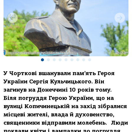
У Чорткові вшанували пам’ять Героя
України Сергія Кульчицького. Він
загинув на Донеччині 10 років тому.
Біля погруддя Герою України, що на
вулиці Копичинецькій на захід зібралися
місцеві жителі, влада й духовенство,
священники відправили молебень.
Люди
поклали квіти і лампадки до погруддя