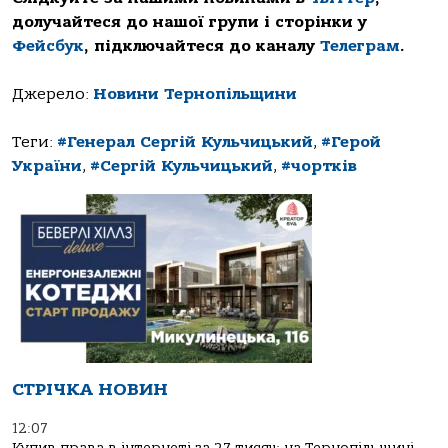
долучайтеся до нашої групи і сторінки у
Фейсбук
, підключайтеся до каналу
Телеграм
.
Джерело:
Новини Тернопільщини
Теги:
#Генерал Сергій Кульчицький
,
#Герой
України
,
#Сергій Кульчицький
,
#чортків
СТРІЧКА НОВИН
12:07