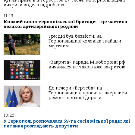
Купив права в інтернеті за 27 тисяч: на Тернопільщині
викрили водія з підробкою
11:43
Кожний воїн з тернопільської бригади – це частина
великої артилерійської родини
Три дні був безвісти: на
Тернопільщині чоловіка знайшли
мертвим
«Закрита» нарада Міноборони рф
виявилася не такою вже закритою
До печери «Вертеба» на
Тернопільщині просять завершити
ремонт під’їзної дороги
10:25
У Тернополі розпочалася 59-та сесія міської ради: які
питання розглядають депутати