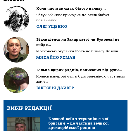
Коли час мав смак білого наливу…
Яблучний Спас приходив до оселі бабусі
повільними...
ОЛЕГ УЩЕНКО
Відсидітись на Закарпатті чи Буковелі не
вийде…
Московські окупанти б’ють по бізнесу. Бо наш...
МИХАЙЛО УХМАН
Кілька щирих рядків, написаних від руки…
Колись паперові листи були звичайною частиною
життя...
ВІКТОРІЯ ДАЙВЕР
ВИБІР РЕДАКЦІЇ
Кожний воїн з тернопільської
бригади – це частина великої
артилерійської родини