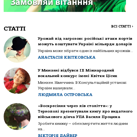
ВСІ СТАТТІ
>
СТАТТІ
Урожай під загрозою: російські атаки портів
можуть коштувати Україні мільярди доларів
Україна може зібрати один із найбільших врожаїв...
АНАСТАСІЯ КВІТКОВСЬКА
У Мюнхені відбувся IX Міжнародний
вокальний конкурс імені Квітки Цісик
Мюнхен. Німеччина. В Консультаційній установі
України вшанували...
ЛЮДМИЛА ОСТРОВСЬКА
«Воскресіння через пів століття»: у
Тернополі презентували книгу про видатного
військового діяча УПА Василя Процюка
Зробити книжку — обезсмертити життя людини
на...
ВІКТОРІЯ ДАЙВЕР