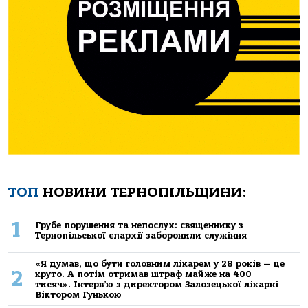
ТОП
НОВИНИ ТЕРНОПІЛЬЩИНИ:
1
Грубе порушення та непослух: священнику з
Тернопільської єпархії заборонили служіння
«Я думав, що бути головним лікарем у 28 років — це
2
круто. А потім отримав штраф майже на 400
тисяч». Інтерв’ю з директором Залозецької лікарні
Віктором Гунькою