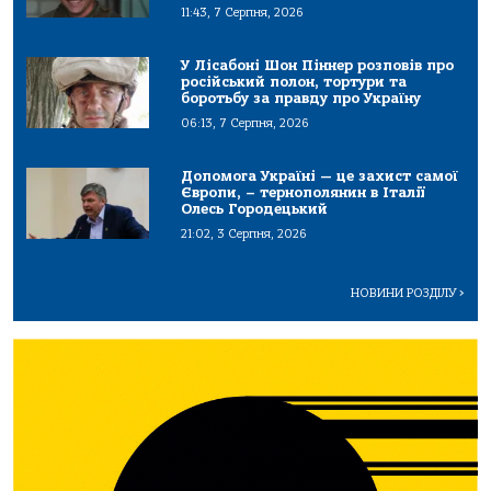
11:43, 7 Серпня, 2026
У Лісабоні Шон Піннер розповів про
російський полон, тортури та
боротьбу за правду про Україну
06:13, 7 Серпня, 2026
Допомога Україні — це захист самої
Європи, – тернополянин в Італії
Олесь Городецький
21:02, 3 Серпня, 2026
НОВИНИ РОЗДІЛУ
>