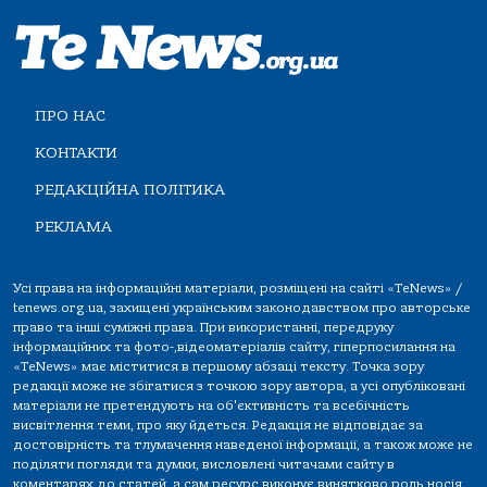
ПРО НАС
КОНТАКТИ
РЕДАКЦІЙНА ПОЛІТИКА
РЕКЛАМА
Усі права на інформаційні матеріали, розміщені на сайті «TeNews» /
tenews.org.ua, захищені українським законодавством про авторське
право та інші суміжні права. При використанні, передруку
інформаційних та фото-,відеоматеріалів сайту, гіперпосилання на
«TeNews» має міститися в першому абзаці тексту. Точка зору
редакції може не збігатися з точкою зору автора, а усі опубліковані
матеріали не претендують на об'єктивність та всебічність
висвітлення теми, про яку йдеться. Редакція не відповідає за
достовірність та тлумачення наведеної інформації, а також може не
поділяти погляди та думки, висловлені читачами сайту в
коментарях до статей, а сам ресурс виконує винятково роль носія.