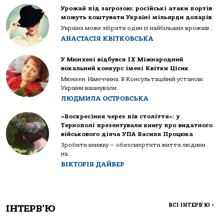
Урожай під загрозою: російські атаки портів
можуть коштувати Україні мільярди доларів
Україна може зібрати один із найбільших врожаїв...
АНАСТАСІЯ КВІТКОВСЬКА
У Мюнхені відбувся IX Міжнародний
вокальний конкурс імені Квітки Цісик
Мюнхен. Німеччина. В Консультаційній установі
України вшанували...
ЛЮДМИЛА ОСТРОВСЬКА
«Воскресіння через пів століття»: у
Тернополі презентували книгу про видатного
військового діяча УПА Василя Процюка
Зробити книжку — обезсмертити життя людини
на...
ВІКТОРІЯ ДАЙВЕР
ВСІ ІНТЕРВ'Ю
>
ІНТЕРВ'Ю