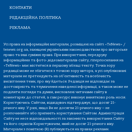
КОНТАКТИ
РЕДАКЦІЙНА ПОЛІТИКА
РЕКЛАМА
Усі права на інформаційні матеріали, розміщені на сайті «TeNews» /
tenews.org.ua, захищені українським законодавством про авторське
право та інші суміжні права. При використанні, передруку
інформаційних та фото-,відеоматеріалів сайту, гіперпосилання на
«TeNews» має міститися в першому абзаці тексту. Точка зору
редакції може не збігатися з точкою зору автора, а усі опубліковані
матеріали не претендують на об'єктивність та всебічність
висвітлення теми, про яку йдеться. Редакція не відповідає за
достовірність та тлумачення наведеної інформації, а також може не
поділяти погляди та думки, висловлені читачами сайту в
коментарях до статей, а сам ресурс виконує винятково роль носія.
Користуючись Сайтом, відвідувач підтверджує, що досяг 21-
річного віку. У разі, якщо Ви не досягли 21-річного віку — не
розпочинайте або припиніть користування Сайтом. Адміністрація
Сайту не несе відповідальності за законність використання Сайту
та його сервісів Користувачем, який не досяг 21-річного віку.
Матеріали з поміткою (R) публікуються на правах реклами.