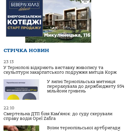
СТРІЧКА НОВИН
23:13
У Тернополі відкриють виставку живопису та
скульптури закарпатського подружжя митців Корж
У липні Тернопільська митниця
перерахувала до держбюджету 934
мільйони гривень
22:10
Смертельна ДТП біля Кам’янок: до суду скерували
справу водія Opel Zafira
Воїни тернопільської артбригади