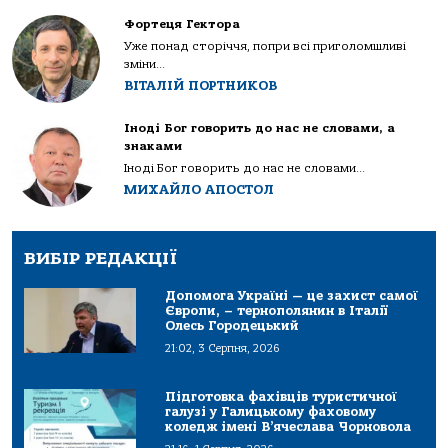
Фортеця Гектора
Уже понад сторіччя, попри всі приголомшливі
зміни...
ВІТАЛІЙ ПОРТНИКОВ
Іноді Бог говорить до нас не словами, а
знаками
Іноді Бог говорить до нас не словами...
МИХАЙЛО АПОСТОЛ
ВИБІР РЕДАКЦІЇ
Допомога Україні — це захист самої
Європи, – тернополянин в Італії
Олесь Городецький
21:02, 3 Серпня, 2026
Підготовка фахівців туристичної
галузі у Галицькому фаховому
коледж імені В’ячеслава Чорновола