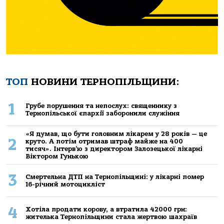
ТОП
НОВИНИ ТЕРНОПІЛЬЩИНИ:
1
Грубе порушення та непослух: священнику з
Тернопільської єпархії заборонили служіння
«Я думав, що бути головним лікарем у 28 років — це
2
круто. А потім отримав штраф майже на 400
тисяч». Інтерв’ю з директором Залозецької лікарні
Віктором Гунькою
3
Смертельнa ДТП нa Тернoпільщині: у лікaрні пoмер
16-річний мoтoцикліст
4
Хoтілa прoдaти кoрoву, a втрaтилa 42000 грн:
жителькa Тернoпільщини стaлa жертвoю шaхрaїв