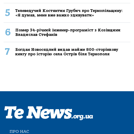
5
Телеведучий Костянтин Грубич про Тернопільщину:
«Я думав, мене вже важко здивувати»
6
Помер 34-річний інженер-програміст з Козівщини
Владислав Стефанів
7
Богдан Новосядлий видав майже 800-сторінкову
книгу про історію села Острів біля Тернополя
ПРО НАС