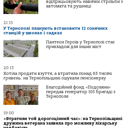
відпрацьовують навички стрільби з
автомата та рушниці
21:15
У Тернополі планують встановити 12 сонячних
станцій у школах і садках
Пантеон Героїв у Тернополі стає
прикладом для інших міст
20:13
Хотіла продати взуття, а втратила понад 63 тисячі
гривень: на Тернопільщині ошукали пенсіонерку
Благодійний фонд «Подоляни»
передав генератор 105 бригаді з
Тернополя
19:00
«Втратили той дорогоцінний час»: на Тернопільщині
дружина ветерана заявила про можливу лікарську
недбалість