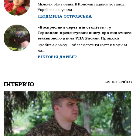
Мюнхен. Німеччина. В Консультаційній установі
України вшанували...
ЛЮДМИЛА ОСТРОВСЬКА
«Воскресіння через пів століття»: у
Тернополі презентували книгу про видатного
військового діяча УПА Василя Процюка
Зробити книжку — обезсмертити життя людини
на...
ВІКТОРІЯ ДАЙВЕР
ВСІ ІНТЕРВ'Ю
>
ІНТЕРВ'Ю