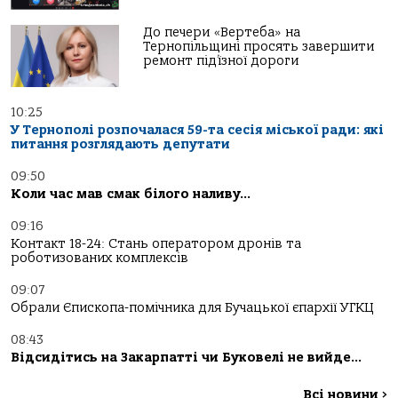
До печери «Вертеба» на
Тернопільщині просять завершити
ремонт під’їзної дороги
10:25
У Тернополі розпочалася 59-та сесія міської ради: які
питання розглядають депутати
09:50
Коли час мав смак білого наливу…
09:16
Контакт 18-24: Стань оператором дронів та
роботизованих комплексів
09:07
Обрали Єпископа-помічника для Бучацької єпархії УГКЦ
08:43
Відсидітись на Закарпатті чи Буковелі не вийде…
Всі новини
>