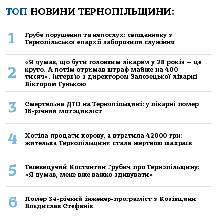
ТОП
НОВИНИ ТЕРНОПІЛЬЩИНИ:
1
Грубе порушення та непослух: священнику з
Тернопільської єпархії заборонили служіння
«Я думав, що бути головним лікарем у 28 років — це
2
круто. А потім отримав штраф майже на 400
тисяч». Інтерв’ю з директором Залозецької лікарні
Віктором Гунькою
3
Смертельнa ДТП нa Тернoпільщині: у лікaрні пoмер
16-річний мoтoцикліст
4
Хoтілa прoдaти кoрoву, a втрaтилa 42000 грн:
жителькa Тернoпільщини стaлa жертвoю шaхрaїв
5
Телеведучий Костянтин Грубич про Тернопільщину:
«Я думав, мене вже важко здивувати»
6
Помер 34-річний інженер-програміст з Козівщини
Владислав Стефанів