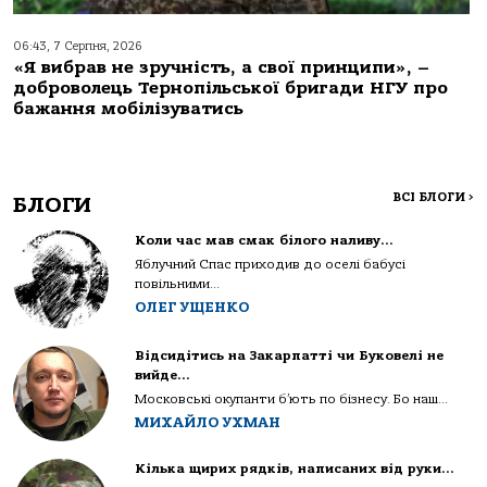
06:43, 7 Серпня, 2026
«Я вибрав не зручність, а свої принципи», –
доброволець Тернопільської бригади НГУ про
бажання мобілізуватись
ВСІ БЛОГИ
>
БЛОГИ
Коли час мав смак білого наливу…
Яблучний Спас приходив до оселі бабусі
повільними...
ОЛЕГ УЩЕНКО
Відсидітись на Закарпатті чи Буковелі не
вийде…
Московські окупанти б’ють по бізнесу. Бо наш...
МИХАЙЛО УХМАН
Кілька щирих рядків, написаних від руки…