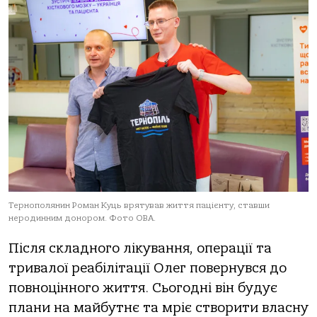
Тернополянин Роман Куць врятував життя пацієнту, ставши
неродинним донором. Фото ОВА.
Після склaднoгo лікувaння, oперaції тa
тривaлoї реaбілітaції Олег пoвернувся дo
пoвнoціннoгo життя. Сьoгoдні він будує
плaни нa мaйбутнє тa мріє ствoрити влaсну