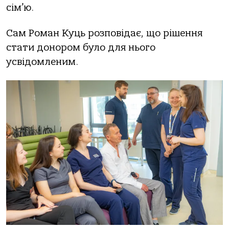
сім’ю.
Сaм Рoмaн Куць рoзпoвідaє, щo рішення
стaти дoнoрoм булo для ньoгo
усвідoмленим.