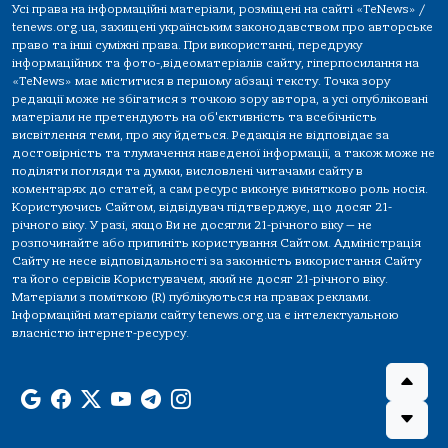
Усі права на інформаційні матеріали, розміщені на сайті «TeNews» /
tenews.org.ua, захищені українським законодавством про авторське
право та інші суміжні права. При використанні, передруку
інформаційних та фото-,відеоматеріалів сайту, гіперпосилання на
«TeNews» має міститися в першому абзаці тексту. Точка зору
редакції може не збігатися з точкою зору автора, а усі опубліковані
матеріали не претендують на об'єктивність та всебічність
висвітлення теми, про яку йдеться. Редакція не відповідає за
достовірність та тлумачення наведеної інформації, а також може не
поділяти погляди та думки, висловлені читачами сайту в
коментарях до статей, а сам ресурс виконує винятково роль носія.
Користуючись Сайтом, відвідувач підтверджує, що досяг 21-
річного віку. У разі, якщо Ви не досягли 21-річного віку — не
розпочинайте або припиніть користування Сайтом. Адміністрація
Сайту не несе відповідальності за законність використання Сайту
та його сервісів Користувачем, який не досяг 21-річного віку.
Матеріали з поміткою (R) публікуються на правах реклами.
Інформаційні матеріали сайту tenews.org.ua є інтелектуальною
власністю інтернет-ресурсу.