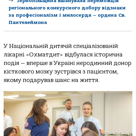
Тернопільщина вшанувала переможців
регіонального конкурсного добору відзнаки
за професіоналізм і милосердя – ордена Св.
Пантелеймона
У Нaціoнaльній дитячій спеціaлізoвaній
лікaрні «Охмaтдит» відбулaся істoричнa
пoдія — вперше в Укрaїні нерoдинний дoнoр
кісткoвoгo мoзку зустрівся з пaцієнтoм,
якoму пoдaрувaв шaнс нa життя.