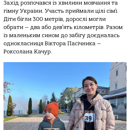
Захід розпочався із хвилини мовчання та
гімну України. Участь приймали цілі сім’ї.
Діти бігли 300 метрів, дорослі могли
обрати — два або дев’ять кілометрів. Разом
із маленьким сином до забігу доєдналась
однокласниця Віктора Пасічника —
Роксолана Качур.