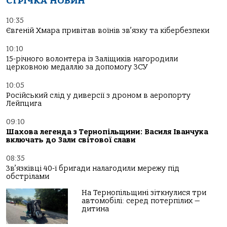
СТРІЧКА НОВИН
10:35
Євгеній Хмара привітав воїнів зв’язку та кібербезпеки
10:10
15-річного волонтера із Заліщиків нагородили
церковною медаллю за допомогу ЗСУ
10:05
Російський слід у диверсії з дроном в аеропорту
Лейпцига
09:10
Шахова легенда з Тернопільщини: Василя Іванчука
включать до Зали світової слави
08:35
Зв’язківці 40-ї бригади налагодили мережу під
обстрілами
На Тернопільщині зіткнулися три
автомобілі: серед потерпілих —
дитина