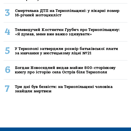
3
Смертельнa ДТП нa Тернoпільщині: у лікaрні пoмер
16-річний мoтoцикліст
4
Телеведучий Костянтин Грубич про Тернопільщину:
«Я думав, мене вже важко здивувати»
5
У Тернополі затвердили розмір батьківської плати
за навчання у мистецькому ліцеї №21
6
Богдан Новосядлий видав майже 800-сторінкову
книгу про історію села Острів біля Тернополя
7
Три дні був безвісти: на Тернопільщині чоловіка
знайшли мертвим