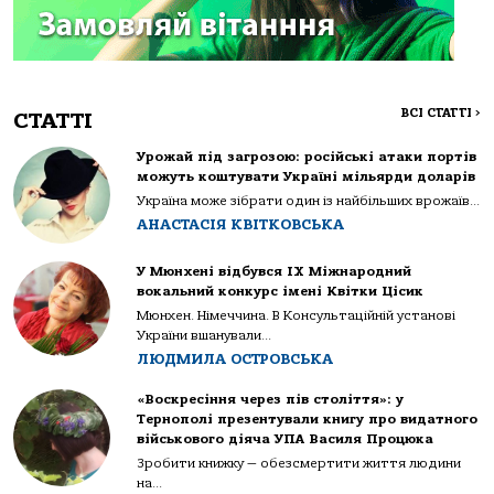
ВСІ СТАТТІ
>
СТАТТІ
Урожай під загрозою: російські атаки портів
можуть коштувати Україні мільярди доларів
Україна може зібрати один із найбільших врожаїв...
АНАСТАСІЯ КВІТКОВСЬКА
У Мюнхені відбувся IX Міжнародний
вокальний конкурс імені Квітки Цісик
Мюнхен. Німеччина. В Консультаційній установі
України вшанували...
ЛЮДМИЛА ОСТРОВСЬКА
«Воскресіння через пів століття»: у
Тернополі презентували книгу про видатного
військового діяча УПА Василя Процюка
Зробити книжку — обезсмертити життя людини
на...