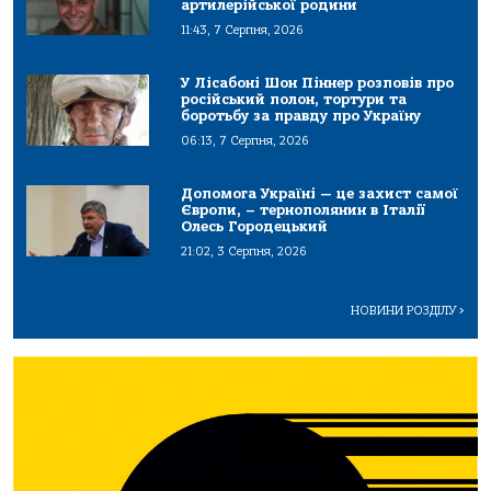
артилерійської родини
11:43, 7 Серпня, 2026
У Лісабоні Шон Піннер розповів про
російський полон, тортури та
боротьбу за правду про Україну
06:13, 7 Серпня, 2026
Допомога Україні — це захист самої
Європи, – тернополянин в Італії
Олесь Городецький
21:02, 3 Серпня, 2026
НОВИНИ РОЗДІЛУ
>