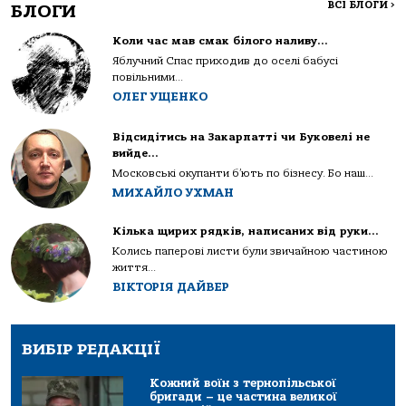
ВСІ БЛОГИ
>
БЛОГИ
Коли час мав смак білого наливу…
Яблучний Спас приходив до оселі бабусі
повільними...
ОЛЕГ УЩЕНКО
Відсидітись на Закарпатті чи Буковелі не
вийде…
Московські окупанти б’ють по бізнесу. Бо наш...
МИХАЙЛО УХМАН
Кілька щирих рядків, написаних від руки…
Колись паперові листи були звичайною частиною
життя...
ВІКТОРІЯ ДАЙВЕР
ВИБІР РЕДАКЦІЇ
Кожний воїн з тернопільської
бригади – це частина великої