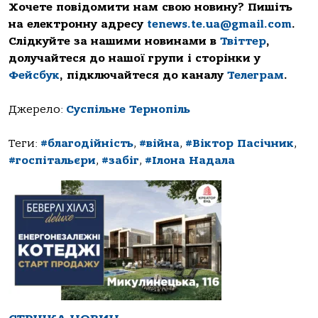
Хочете повідомити нам свою новину? Пишіть
на електронну адресу
tenews.te.ua@gmail.com
.
Слідкуйте за нашими новинами в
Твіттер
,
долучайтеся до нашої групи і сторінки у
Фейсбук
, підключайтеся до каналу
Телеграм
.
Джерело:
Суспільне Тернопіль
Теги:
#благодійність
,
#війна
,
#Віктор Пасічник
,
#госпітальєри
,
#забіг
,
#Ілона Надала