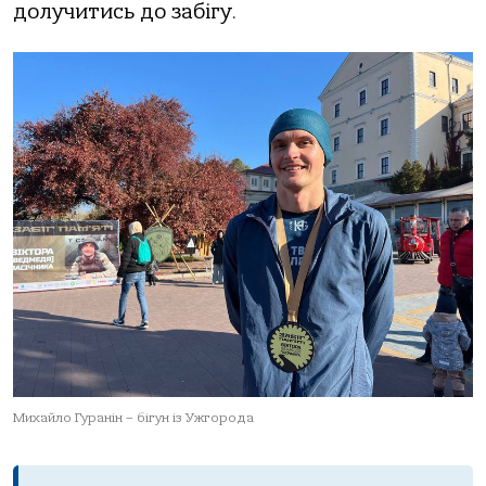
долучитись до забігу.
Михайло Гуранін – бігун із Ужгорода