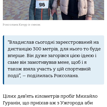
Роксолана Качур із сином.
“Владислав сьогодні зареєстрований на
дистанцію 300 метрів, для нього то буде
вперше. Він дуже загорівся цією ідеєю і
саме він замотивував мене, щоб і я
також взяла участь у цій спортивній
події”, — поділилась Роксолана.
Цілих дев’ять кілометрів пробіг Михайло
Гуранін, що приїхав аж з Ужгорода аби