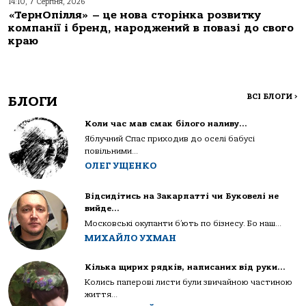
14:10, 7 Серпня, 2026
«ТернОпілля» – це нова сторінка розвитку
компанії і бренд, народжений в повазі до свого
краю
ВСІ БЛОГИ
>
БЛОГИ
Коли час мав смак білого наливу…
Яблучний Спас приходив до оселі бабусі
повільними...
ОЛЕГ УЩЕНКО
Відсидітись на Закарпатті чи Буковелі не
вийде…
Московські окупанти б’ють по бізнесу. Бо наш...
МИХАЙЛО УХМАН
Кілька щирих рядків, написаних від руки…
Колись паперові листи були звичайною частиною
життя...