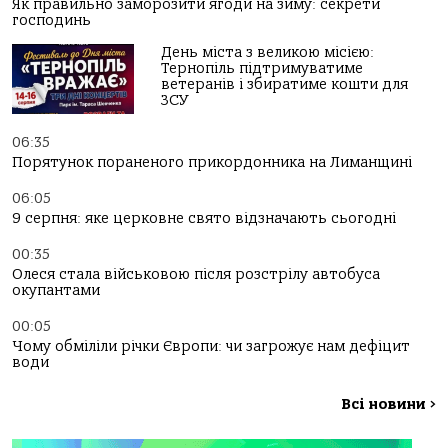
Як правильно заморозити ягоди на зиму: секрети
господинь
День міста з великою місією:
Тернопіль підтримуватиме
ветеранів і збиратиме кошти для
ЗСУ
06:35
Порятунок пораненого прикордонника на Лиманщині
06:05
9 серпня: яке церковне свято відзначають сьогодні
00:35
Олеся стала військовою після розстрілу автобуса
окупантами
00:05
Чому обміліли річки Європи: чи загрожує нам дефіцит
води
Всі новини
>