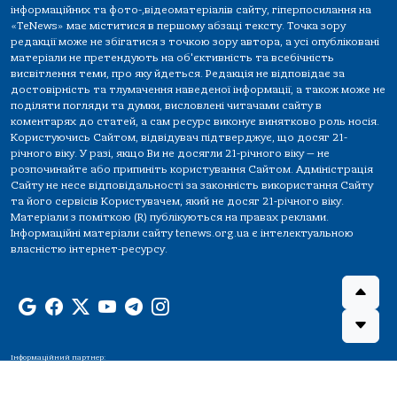
інформаційних та фото-,відеоматеріалів сайту, гіперпосилання на
«TeNews» має міститися в першому абзаці тексту. Точка зору
редакції може не збігатися з точкою зору автора, а усі опубліковані
матеріали не претендують на об'єктивність та всебічність
висвітлення теми, про яку йдеться. Редакція не відповідає за
достовірність та тлумачення наведеної інформації, а також може не
поділяти погляди та думки, висловлені читачами сайту в
коментарях до статей, а сам ресурс виконує винятково роль носія.
Користуючись Сайтом, відвідувач підтверджує, що досяг 21-
річного віку. У разі, якщо Ви не досягли 21-річного віку — не
розпочинайте або припиніть користування Сайтом. Адміністрація
Сайту не несе відповідальності за законність використання Сайту
та його сервісів Користувачем, який не досяг 21-річного віку.
Матеріали з поміткою (R) публікуються на правах реклами.
Інформаційні матеріали сайту tenews.org.ua є інтелектуальною
власністю інтернет-ресурсу.
Інформаційний партнер: