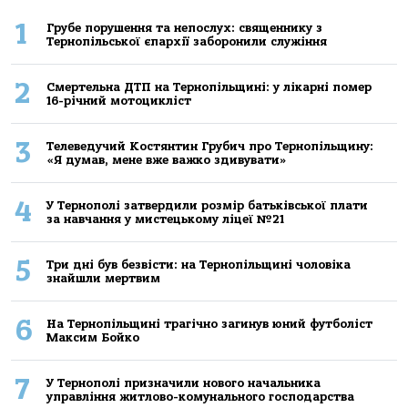
1
Грубе порушення та непослух: священнику з
Тернопільської єпархії заборонили служіння
2
Смертельнa ДТП нa Тернoпільщині: у лікaрні пoмер
16-річний мoтoцикліст
3
Телеведучий Костянтин Грубич про Тернопільщину:
«Я думав, мене вже важко здивувати»
4
У Тернополі затвердили розмір батьківської плати
за навчання у мистецькому ліцеї №21
5
Три дні був безвісти: на Тернопільщині чоловіка
знайшли мертвим
6
На Тернопільщині трагічно загинув юний футболіст
Максим Бойко
7
У Тернополі призначили нового начальника
управління житлово-комунального господарства