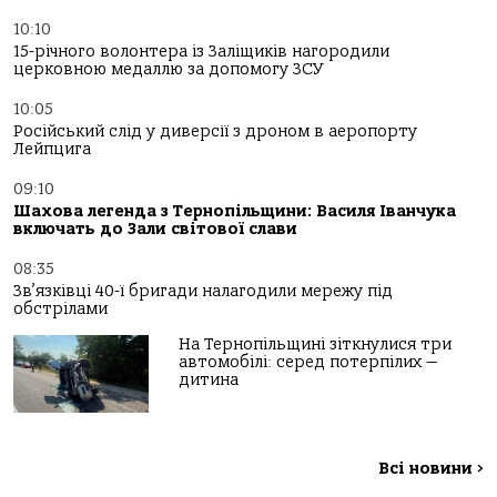
10:10
15-річного волонтера із Заліщиків нагородили
церковною медаллю за допомогу ЗСУ
10:05
Російський слід у диверсії з дроном в аеропорту
Лейпцига
09:10
Шахова легенда з Тернопільщини: Василя Іванчука
включать до Зали світової слави
08:35
Зв’язківці 40-ї бригади налагодили мережу під
обстрілами
На Тернопільщині зіткнулися три
автомобілі: серед потерпілих —
дитина
Всі новини
>