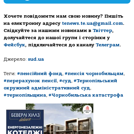
Хочете повідомити нам свою новину? Пишіть
на електронну адресу
tenews.te.ua@gmail.com
.
Слідкуйте за нашими новинами в
Твіттер
,
долучайтеся до нашої групи і сторінки у
Фейсбук
, підключайтеся до каналу
Телеграм
.
Джерело:
sud.ua
Теги:
#пенсійний фонд
,
#пенсія чорнобильцям
,
#перерахунок пенсії
,
#суд
,
#Тернопільський
окружний адміністративний суд
,
#тернопільщина
,
#Чорнобильська катастрофа