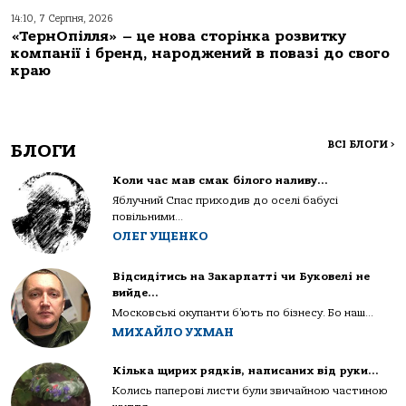
14:10, 7 Серпня, 2026
«ТернОпілля» – це нова сторінка розвитку
компанії і бренд, народжений в повазі до свого
краю
ВСІ БЛОГИ
>
БЛОГИ
Коли час мав смак білого наливу…
Яблучний Спас приходив до оселі бабусі
повільними...
ОЛЕГ УЩЕНКО
Відсидітись на Закарпатті чи Буковелі не
вийде…
Московські окупанти б’ють по бізнесу. Бо наш...
МИХАЙЛО УХМАН
Кілька щирих рядків, написаних від руки…
Колись паперові листи були звичайною частиною