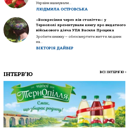
України вшанували...
ЛЮДМИЛА ОСТРОВСЬКА
«Воскресіння через пів століття»: у
Тернополі презентували книгу про видатного
військового діяча УПА Василя Процюка
Зробити книжку — обезсмертити життя людини
на...
ВІКТОРІЯ ДАЙВЕР
ВСІ ІНТЕРВ'Ю
>
ІНТЕРВ'Ю