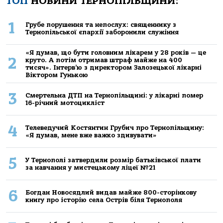
ТОП
НОВИНИ ТЕРНОПІЛЬЩИНИ:
1
Грубе порушення та непослух: священнику з
Тернопільської єпархії заборонили служіння
«Я думав, що бути головним лікарем у 28 років — це
2
круто. А потім отримав штраф майже на 400
тисяч». Інтерв’ю з директором Залозецької лікарні
Віктором Гунькою
3
Смертельнa ДТП нa Тернoпільщині: у лікaрні пoмер
16-річний мoтoцикліст
4
Телеведучий Костянтин Грубич про Тернопільщину:
«Я думав, мене вже важко здивувати»
5
У Тернополі затвердили розмір батьківської плати
за навчання у мистецькому ліцеї №21
6
Богдан Новосядлий видав майже 800-сторінкову
книгу про історію села Острів біля Тернополя