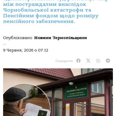
між постраждалим внаслідок
Чорнобильської катастрофи та
Пенсійним фондом щодо розміру
пенсійного забезпечення.
Опубліковано:
Новини Тернопільщини
—
9 Червня, 2026 о 07:12
Поширити: