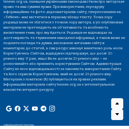
tenews.org.ua, захищені українським законодавством про авторське
право та інші суміжні права. При використанні, передруку
інформаційних та фото-,відеоматеріалів сайту, гіперпосилання на
«TeNews» має міститися в першому абзаці тексту. Точка зору
редакції може не збігатися з точкою зору автора, а усі опубліковані
матеріали не претендують на об'єктивність та всебічність
висвітлення теми, про яку йдеться. Редакція не відповідає за
достовірність та тлумачення наведеної інформації, а також може не
поділяти погляди та думки, висловлені читачами сайту в
коментарях до статей, а сам ресурс виконує винятково роль носія.
Користуючись Сайтом, відвідувач підтверджує, що досяг 21-
річного віку. У разі, якщо Ви не досягли 21-річного віку — не
розпочинайте або припиніть користування Сайтом. Адміністрація
Сайту не несе відповідальності за законність використання Сайту
та його сервісів Користувачем, який не досяг 21-річного віку.
Матеріали з поміткою (R) публікуються на правах реклами.
Інформаційні матеріали сайту tenews.org.ua є інтелектуальною
власністю інтернет-ресурсу.
Інформаційний партнер: