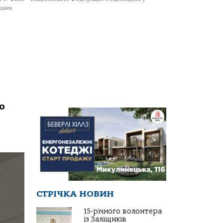
аїни.
о
СТРІЧКА НОВИН
15-річного волонтера
із Заліщиків