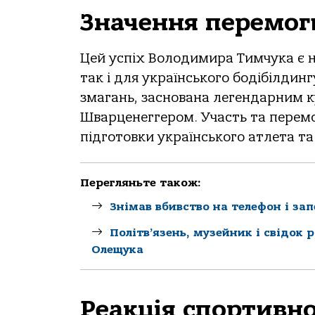
Значення перемог
Цей успіх Володимира Тимчука є 
так і для українського бодібілдин
змагань, заснована легендарним 
Шварценеггером. Участь та перемог
підготовки українського атлета та
Перегляньте також:
Знімав вбивство на телефон і за
Політв’язень, музейник і свідок 
Олещука
Реакція спортивно