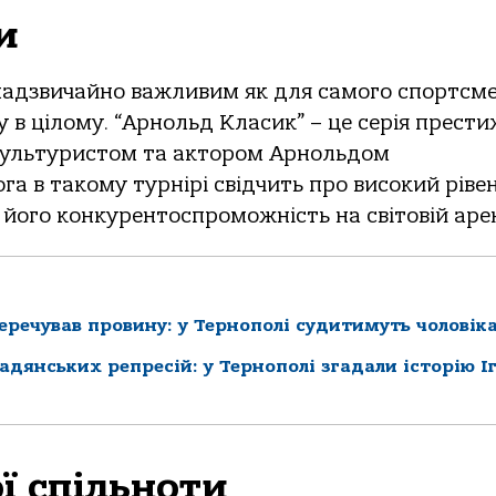
и
надзвичайно важливим як для самого спортсме
гу в цілому. “Арнольд Класик” – це серія прест
культуристом та актором Арнольдом
а в такому турнірі свідчить про високий ріве
 його конкурентоспроможність на світовій арен
перечував провину: у Тернополі судитимуть чоловік
радянських репресій: у Тернополі згадали історію І
ї спільноти