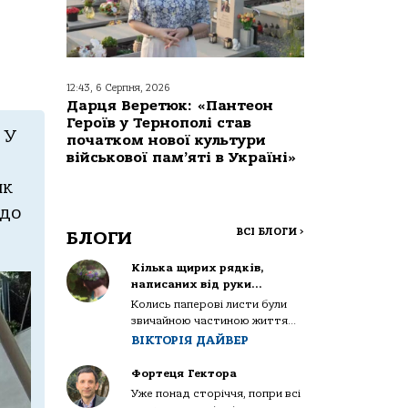
12:43, 6 Серпня, 2026
Дарця Веретюк: «Пантеон
Героїв у Тернополі став
 У
початком нової культури
військової пам’яті в Україні»
ик
 до
ВСІ БЛОГИ
>
БЛОГИ
Кілька щирих рядків,
написаних від руки…
Колись паперові листи були
звичайною частиною життя...
ВІКТОРІЯ ДАЙВЕР
Фортеця Гектора
Уже понад сторіччя, попри всі