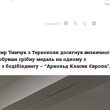
Укр
Поширити:
ир Тимчук з Тернополя досягнув визначног
добувши срібну медаль на одному з
 з бодібілдингу – “Арнольд Класик Європа”.