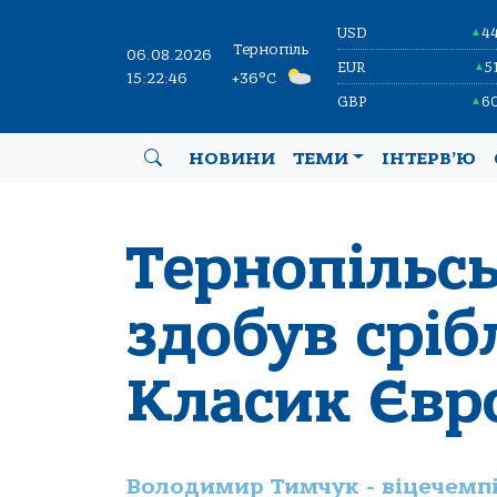
USD
4
▲
Тернопіль
06.08.2026
EUR
5
▲
15:22:48
+36°C
GBP
6
▲
НОВИНИ
ТЕМИ
ІНТЕРВ’Ю
Тернопільс
здобув сріб
Класик Євр
Володимир Тимчук - віцечемп