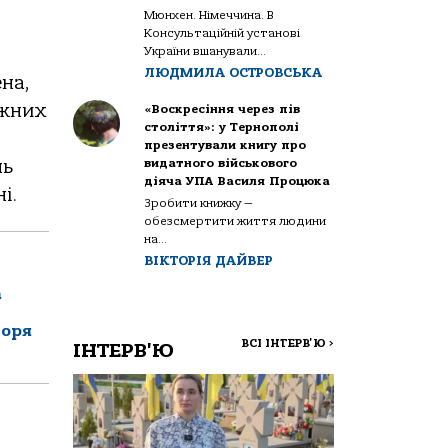
Мюнхен. Німеччина. В
Консультаційній установі
України вшанували...
ЛЮДМИЛА ОСТРОВСЬКА
на,
ижних
«Воскресіння через пів
століття»: у Тернополі
презентували книгу про
видатного військового
нь
діяча УПА Василя Процюка
і.
Зробити книжку —
обезсмертити життя людини
на...
ВІКТОРІЯ ДАЙВЕР
а
горя
ВСІ ІНТЕРВ'Ю
>
ІНТЕРВ'Ю