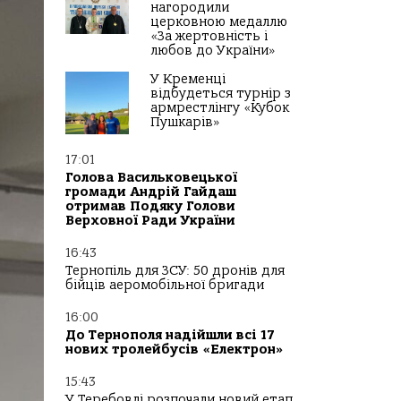
нагородили
церковною медаллю
«За жертовність і
любов до України»
У Кременці
відбудеться турнір з
армрестлінгу «Кубок
Пушкарів»
17:01
Голова Васильковецької
громади Андрій Гайдаш
отримав Подяку Голови
Верховної Ради України
16:43
Тернопіль для ЗСУ: 50 дронів для
бійців аеромобільної бригади
16:00
До Тернополя надійшли всі 17
нових тролейбусів «Електрон»
15:43
У Теребовлі розпочали новий етап