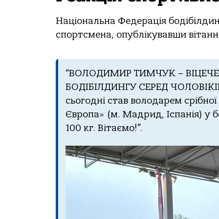
Національна Федерація бодібілдин
спортсмена, опублікувавши вітання
“ВОЛОДИМИР ТИМЧУК – ВІЦЕЧЕ
БОДІБІЛДИНГУ СЕРЕД ЧОЛОВІКІВ
сьогодні став володарем срібно
Європа» (м. Мадрид, Іспанія) у б
100 кг. Вітаємо!”.