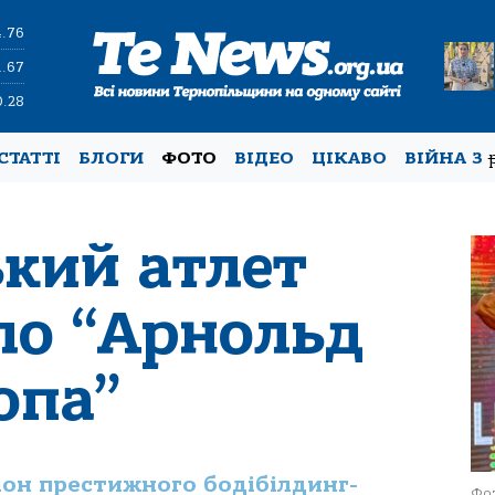
4.76
1.67
0.28
СТАТТІ
БЛОГИ
ФОТО
ВІДЕО
ЦІКАВО
ВІЙНА З
ький атлет
ло “Арнольд
опа”
іон престижного бодібілдинг-
Фот