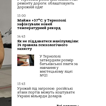
ремонту дороги: облаштовують
дорожній одяг
15:00
Майже +37°C: у Тернополі
зафіксували новий
температурний рекорд
14:43
Як не піддаватися маніпуляціям:
24 правила психологічного
захисту
У Тернополі
затвердили розмір
батьківської плати за
навчання у
мистецькому ліцеї
№21
13:43
Урожай під загрозою: російські
атаки портів можуть коштувати
Україні мільярди доларів