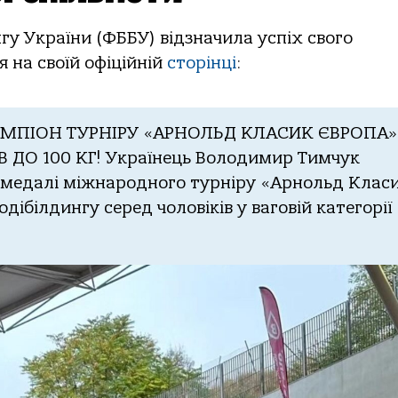
гу України (ФББУ) відзначила успіх свого
 на своїй офіційній
сторінці
:
МПІОН ТУРНІРУ «АРНОЛЬД КЛАСИК ЄВРОПА»
 ДО 100 КГ! Українець Володимир Тимчук
ї медалі міжнародного турніру «Арнольд Клас
одібілдингу серед чоловіків у ваговій категорії