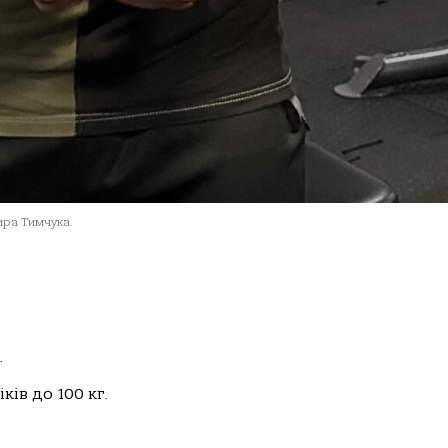
ра Тимчука.
.
ів до 100 кг.