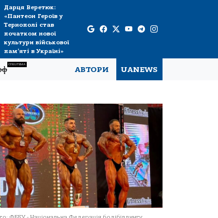
Дарця Веретюк:
«Пантеон Героїв у
Тернополі став
початком нової
культури військової
пам’яті в Україні»
СПЕЦТЕМА
рф
АВТОРИ
UANEWS
о: ФББУ - Національна Федерація бодібілдингу