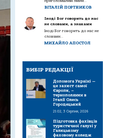
приголомшливі зміни...
ВІТАЛІЙ ПОРТНИКОВ
Іноді Бог говорить до нас
не словами, а знаками
Іноді Бог говорить до нас не
словами...
МИХАЙЛО АПОСТОЛ
ВИБІР РЕДАКЦІЇ
Допомога Україні —
це захист самої
Європи, –
тернополянин в
Італії Олесь
Городецький
21:02, 3 Серпня, 2026
Підготовка фахівців
туристичної галузі у
Галицькому
фаховому коледж