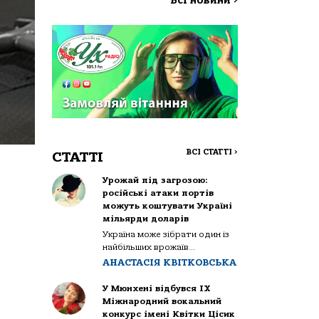
Всі новини
>
ВСІ СТАТТІ
>
СТАТТІ
Урожай під загрозою:
російські атаки портів
можуть коштувати Україні
мільярди доларів
Україна може зібрати один із
найбільших врожаїв...
АНАСТАСІЯ КВІТКОВСЬКА
У Мюнхені відбувся IX
Міжнародний вокальний
конкурс імені Квітки Цісик