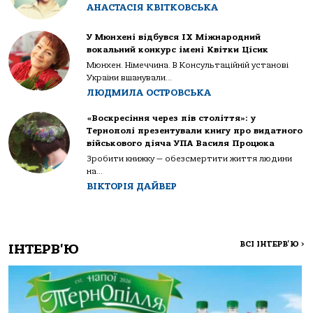
АНАСТАСІЯ КВІТКОВСЬКА
У Мюнхені відбувся IX Міжнародний
вокальний конкурс імені Квітки Цісик
Мюнхен. Німеччина. В Консультаційній установі
України вшанували...
ЛЮДМИЛА ОСТРОВСЬКА
«Воскресіння через пів століття»: у
Тернополі презентували книгу про видатного
військового діяча УПА Василя Процюка
Зробити книжку — обезсмертити життя людини
на...
ВІКТОРІЯ ДАЙВЕР
ВСІ ІНТЕРВ'Ю
>
ІНТЕРВ'Ю