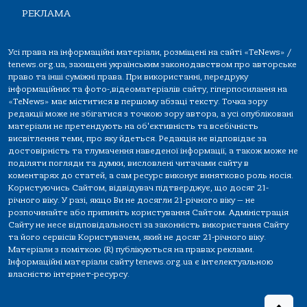
РЕКЛАМА
Усі права на інформаційні матеріали, розміщені на сайті «TeNews» /
tenews.org.ua, захищені українським законодавством про авторське
право та інші суміжні права. При використанні, передруку
інформаційних та фото-,відеоматеріалів сайту, гіперпосилання на
«TeNews» має міститися в першому абзаці тексту. Точка зору
редакції може не збігатися з точкою зору автора, а усі опубліковані
матеріали не претендують на об'єктивність та всебічність
висвітлення теми, про яку йдеться. Редакція не відповідає за
достовірність та тлумачення наведеної інформації, а також може не
поділяти погляди та думки, висловлені читачами сайту в
коментарях до статей, а сам ресурс виконує винятково роль носія.
Користуючись Сайтом, відвідувач підтверджує, що досяг 21-
річного віку. У разі, якщо Ви не досягли 21-річного віку — не
розпочинайте або припиніть користування Сайтом. Адміністрація
Сайту не несе відповідальності за законність використання Сайту
та його сервісів Користувачем, який не досяг 21-річного віку.
Матеріали з поміткою (R) публікуються на правах реклами.
Інформаційні матеріали сайту tenews.org.ua є інтелектуальною
власністю інтернет-ресурсу.