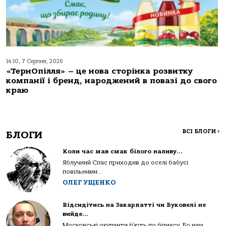
14:10, 7 Серпня, 2026
«ТернОпілля» – це нова сторінка розвитку
компанії і бренд, народжений в повазі до свого
краю
ВСІ БЛОГИ
>
БЛОГИ
Коли час мав смак білого наливу…
Яблучний Спас приходив до оселі бабусі
повільними...
ОЛЕГ УЩЕНКО
Відсидітись на Закарпатті чи Буковелі не
вийде…
Московські окупанти б’ють по бізнесу. Бо наш...