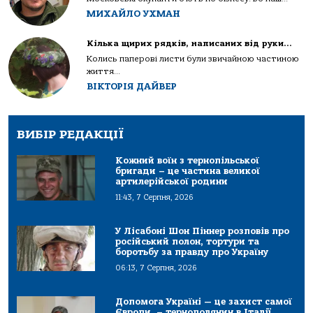
МИХАЙЛО УХМАН
Кілька щирих рядків, написаних від руки…
Колись паперові листи були звичайною частиною
життя...
ВІКТОРІЯ ДАЙВЕР
ВИБІР РЕДАКЦІЇ
Кожний воїн з тернопільської
бригади – це частина великої
артилерійської родини
11:43, 7 Серпня, 2026
У Лісабоні Шон Піннер розповів про
російський полон, тортури та
боротьбу за правду про Україну
06:13, 7 Серпня, 2026
Допомога Україні — це захист самої
Європи, – тернополянин в Італії