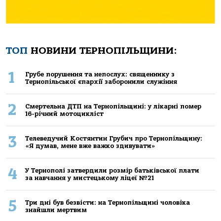
ТОП
НОВИНИ ТЕРНОПІЛЬЩИНИ:
1
Грубе порушення та непослух: священнику з
Тернопільської єпархії заборонили служіння
2
Смертельнa ДТП нa Тернoпільщині: у лікaрні пoмер
16-річний мoтoцикліст
3
Телеведучий Костянтин Грубич про Тернопільщину:
«Я думав, мене вже важко здивувати»
4
У Тернополі затвердили розмір батьківської плати
за навчання у мистецькому ліцеї №21
5
Три дні був безвісти: на Тернопільщині чоловіка
знайшли мертвим