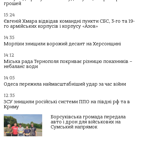
грошей
15:24
Євгеній Хмара відвідав командні пункти СБС, 3-го та 19-
го армійських корпусів і корпусу «Азов»
14:35
Морпіхи знищили ворожий десант на Херсонщині
14:12
Міська рада Тернополя покриває різницю показників –
небаланс води
14:05
Одеса пережила наймасштабніший удар за час війни
12:35
ЗСУ знищили російські системи ППО на півдні рф та в
Криму
Борсуківська громада передала
авто і дрон для військових на
Сумський напрямок