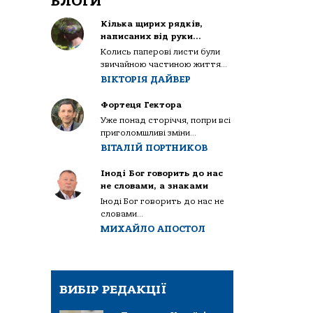
БЛОГИ
Кілька щирих рядків,
написаних від руки…
Колись паперові листи були
звичайною частиною життя...
ВІКТОРІЯ ДАЙВЕР
Фортеця Гектора
Уже понад сторіччя, попри всі
приголомшливі зміни...
ВІТАЛІЙ ПОРТНИКОВ
Іноді Бог говорить до нас
не словами, а знаками
Іноді Бог говорить до нас не
словами...
МИХАЙЛО АПОСТОЛ
ВИБІР РЕДАКЦІЇ