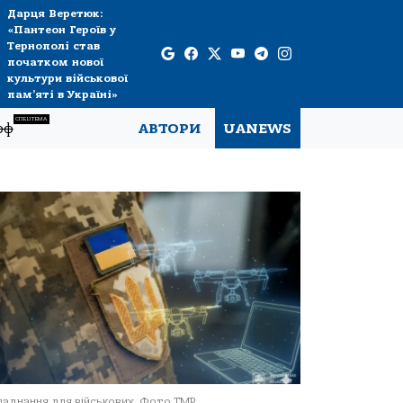
Дарця Веретюк:
«Пантеон Героїв у
Тернополі став
початком нової
культури військової
пам’яті в Україні»
СПЕЦТЕМА
рф
АВТОРИ
UANEWS
аднання для військових. Фото ТМР