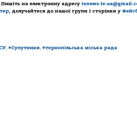
 Пишіть на електронну адресу
tenews.te.ua@gmail.
ттер
, долучайтеся до нашої групи і сторінки у
Фейс
СУ
,
#Супутники
,
#тернопільська міська рада