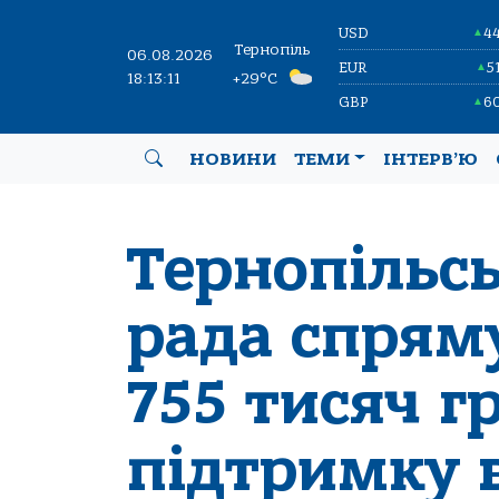
USD
4
▲
Тернопіль
06.08.2026
EUR
5
▲
18:13:12
+29°C
GBP
6
▲
НОВИНИ
ТЕМИ
ІНТЕРВ’Ю
Тернопільсь
рада спрям
755 тисяч г
підтримку в