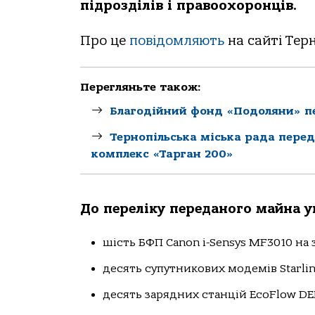
підрозділів і правоохоронців.
Про це
повідомляють
на сайті Терн
Перегляньте також:
Благодійний фонд «Подоляни» пе
Тернопільська міська рада пере
комплекс «Тарган 200»
До переліку переданого майна у
шість БФП Canon i-Sensys MF3010 на з
десять супутникових модемів Starlink 
десять зарядних станцій EcoFlow DEL