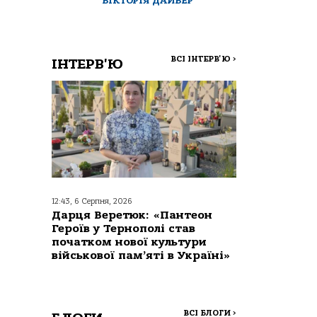
ВІКТОРІЯ ДАЙВЕР
ВСІ ІНТЕРВ'Ю
>
ІНТЕРВ'Ю
12:43, 6 Серпня, 2026
Дарця Веретюк: «Пантеон
Героїв у Тернополі став
початком нової культури
військової пам’яті в Україні»
ВСІ БЛОГИ
>