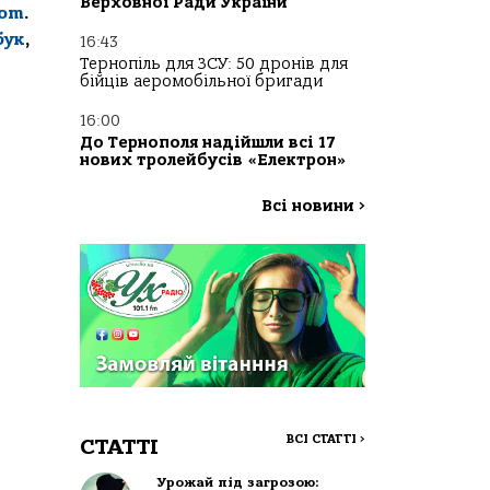
Верховної Ради України
com
.
бук
,
16:43
Тернопіль для ЗСУ: 50 дронів для
бійців аеромобільної бригади
16:00
До Тернополя надійшли всі 17
нових тролейбусів «Електрон»
Всі новини
>
ВСІ СТАТТІ
>
СТАТТІ
Урожай під загрозою: