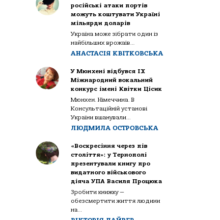
російські атаки портів
можуть коштувати Україні
мільярди доларів
Україна може зібрати один із
найбільших врожаїв...
АНАСТАСІЯ КВІТКОВСЬКА
У Мюнхені відбувся IX
Міжнародний вокальний
конкурс імені Квітки Цісик
Мюнхен. Німеччина. В
Консультаційній установі
України вшанували...
ЛЮДМИЛА ОСТРОВСЬКА
«Воскресіння через пів
століття»: у Тернополі
презентували книгу про
видатного військового
діяча УПА Василя Процюка
Зробити книжку —
обезсмертити життя людини
на...