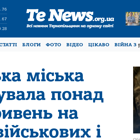
4.76
1.67
0.28
СТАТТІ
БЛОГИ
ФОТО
ВІДЕО
ЦІКАВО
ВІЙНА З
ка міська
увала понад
ривень на
ійськових і
Обл