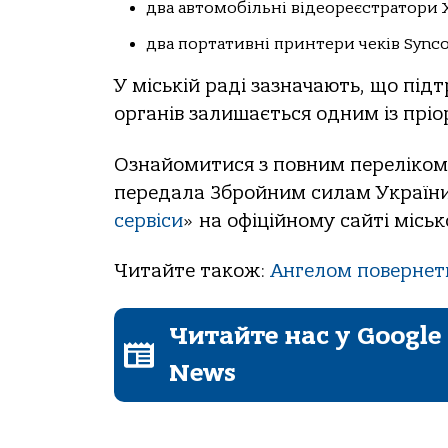
два автомобільні відеореєстратори Xi
два портативні принтери чеків Syncot
У міській раді зазначають, що пі
органів залишається одним із прі
Ознайомитися з повним переліком 
передала Збройним силам України,
сервіси
» на офіційному сайті міськ
Читайте також:
Ангелом повернет
Читайте нас у Google
News