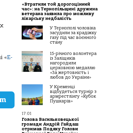
«Втратили той дорогоцінний
час»: на Тернопільщині дружина
ветерана заявила про можливу
лікарську недбалість
их
У Тернополі чоловіка
засудили за крадіжку
газу під час воєнного
стану
15-річного волонтера
і «
Е-
із Заліщиків
нагородили
церковною медаллю
«За жертовність і
любов до України»
У Кременці
відбудеться турнір з
армрестлінгу «Кубок
am
Пушкарів»
17:01
Голова Васильковецької
громади Андрій Гайдаш
отримав Подяку Голови