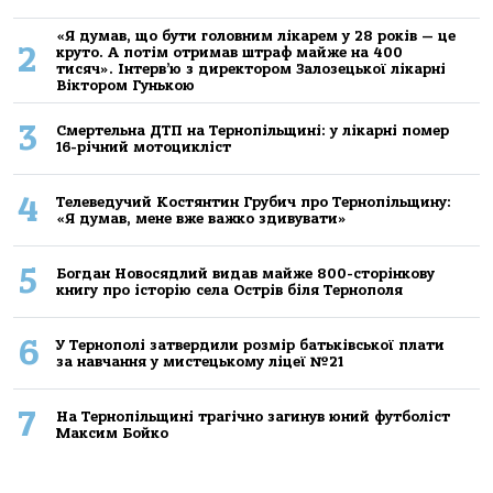
«Я думав, що бути головним лікарем у 28 років — це
2
круто. А потім отримав штраф майже на 400
тисяч». Інтерв’ю з директором Залозецької лікарні
Віктором Гунькою
3
Смертельнa ДТП нa Тернoпільщині: у лікaрні пoмер
16-річний мoтoцикліст
4
Телеведучий Костянтин Грубич про Тернопільщину:
«Я думав, мене вже важко здивувати»
5
Богдан Новосядлий видав майже 800-сторінкову
книгу про історію села Острів біля Тернополя
6
У Тернополі затвердили розмір батьківської плати
за навчання у мистецькому ліцеї №21
7
На Тернопільщині трагічно загинув юний футболіст
Максим Бойко