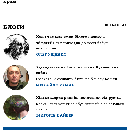
краю
ВСІ БЛОГИ
>
БЛОГИ
Коли час мав смак білого наливу…
Яблучний Спас приходив до оселі бабусі
повільними...
ОЛЕГ УЩЕНКО
Відсидітись на Закарпатті чи Буковелі не
вийде…
Московські окупанти б’ють по бізнесу. Бо наш...
МИХАЙЛО УХМАН
Кілька щирих рядків, написаних від руки…
Колись паперові листи були звичайною частиною
життя...
ВІКТОРІЯ ДАЙВЕР