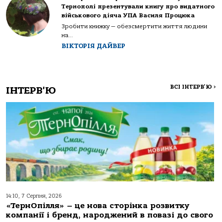
Тернополі презентували книгу про видатного
військового діяча УПА Василя Процюка
Зробити книжку — обезсмертити життя людини
на...
ВІКТОРІЯ ДАЙВЕР
ВСІ ІНТЕРВ'Ю
>
ІНТЕРВ'Ю
14:10, 7 Серпня, 2026
«ТернОпілля» – це нова сторінка розвитку
компанії і бренд, народжений в повазі до свого