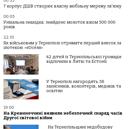
00:35
7 корпус ДШВ створює власну мобільну мережу зв’язку
00:05
Унікальна знахідка: знайдено молоток віком 500 000
років
22:10
Як військовим у Тернополі отримати перший внесок за
іпотекою «єОселя»
42 дітей із Тернопільської громади
відпочили в Литві та Естонії
У Тернополі нагородять 56
захисників, волонтерів, медиків та
освітян
19:00
На Кременеччині виявили небезпечний снаряд часів
Другої світової війни
На Тернопільщині недобудову