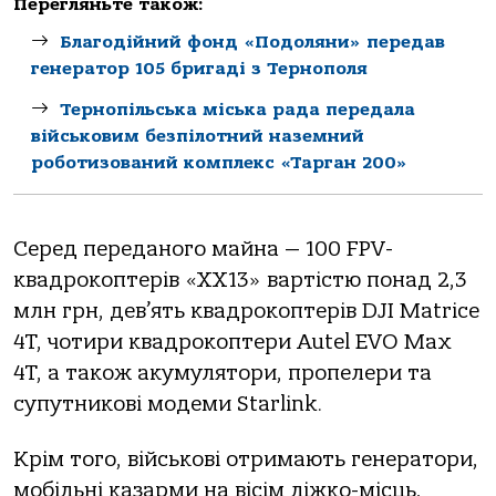
Перегляньте також:
Благодійний фонд «Подоляни» передав
генератор 105 бригаді з Тернополя
Тернопільська міська рада передала
військовим безпілотний наземний
роботизований комплекс «Тарган 200»
Серед переданого майна — 100 FPV-
квадрокоптерів «ХХ13» вартістю понад 2,3
млн грн, дев’ять квадрокоптерів DJI Matrice
4T, чотири квадрокоптери Autel EVO Max
4T, а також акумулятори, пропелери та
супутникові модеми Starlink.
Крім того, військові отримають генератори,
мобільні казарми на вісім ліжко-місць,