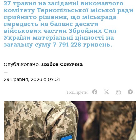
27 травня на засіданні виконавчого
комітету Тернопільської міської ради
прийнято рішення, що міськрада
передасть на баланс десяти
військових частин Збройних Сил
України матеріальні цінності на
загальну суму 7 791 228 гривень.
Опубліковано:
Любов Сонячна
—
29 Травня, 2026 о 07:51
Поширити: