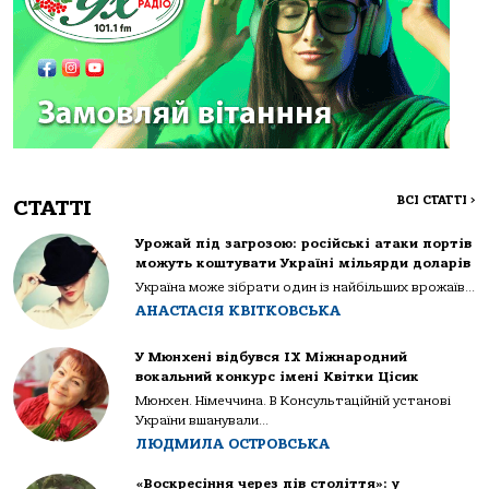
ВСІ СТАТТІ
>
СТАТТІ
Урожай під загрозою: російські атаки портів
можуть коштувати Україні мільярди доларів
Україна може зібрати один із найбільших врожаїв...
АНАСТАСІЯ КВІТКОВСЬКА
У Мюнхені відбувся IX Міжнародний
вокальний конкурс імені Квітки Цісик
Мюнхен. Німеччина. В Консультаційній установі
України вшанували...
ЛЮДМИЛА ОСТРОВСЬКА
«Воскресіння через пів століття»: у