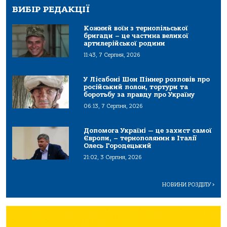
ВИБІР РЕДАКЦІЇ
Кожний воїн з тернопільської
бригади – це частина великої
артилерійської родини
11:43, 7 Серпня, 2026
У Лісабоні Шон Піннер розповів про
російський полон, тортури та
боротьбу за правду про Україну
06:13, 7 Серпня, 2026
Допомога Україні — це захист самої
Європи, – тернополянин в Італії
Олесь Городецький
21:02, 3 Серпня, 2026
НОВИНИ РОЗДІЛУ
>