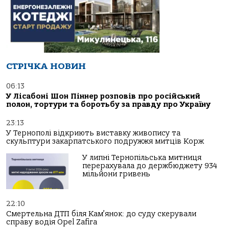
СТРІЧКА НОВИН
06:13
У Лісабоні Шон Піннер розповів про російський
полон, тортури та боротьбу за правду про Україну
23:13
У Тернополі відкриють виставку живопису та
скульптури закарпатського подружжя митців Корж
У липні Тернопільська митниця
перерахувала до держбюджету 934
мільйони гривень
22:10
Смертельна ДТП біля Кам’янок: до суду скерували
справу водія Opel Zafira