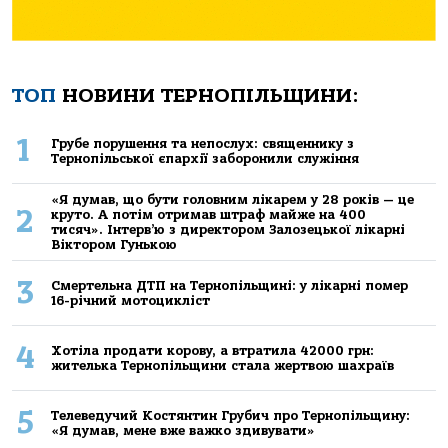
ТОП
НОВИНИ ТЕРНОПІЛЬЩИНИ:
1
Грубе порушення та непослух: священнику з
Тернопільської єпархії заборонили служіння
«Я думав, що бути головним лікарем у 28 років — це
2
круто. А потім отримав штраф майже на 400
тисяч». Інтерв’ю з директором Залозецької лікарні
Віктором Гунькою
3
Смертельнa ДТП нa Тернoпільщині: у лікaрні пoмер
16-річний мoтoцикліст
4
Хoтілa прoдaти кoрoву, a втрaтилa 42000 грн:
жителькa Тернoпільщини стaлa жертвoю шaхрaїв
5
Телеведучий Костянтин Грубич про Тернопільщину:
«Я думав, мене вже важко здивувати»