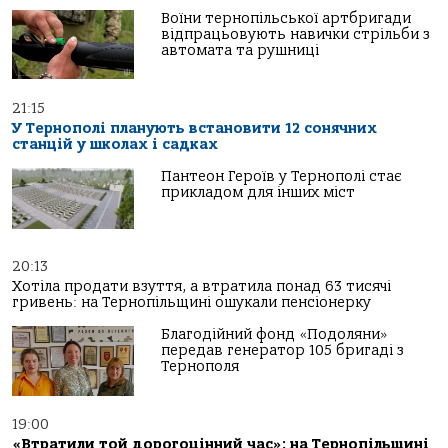
Воїни тернопільської артбригади
відпрацьовують навички стрільби з
автомата та рушниці
21:15
У Тернополі планують встановити 12 сонячних
станцій у школах і садках
Пантеон Героїв у Тернополі стає
прикладом для інших міст
20:13
Хотіла продати взуття, а втратила понад 63 тисячі
гривень: на Тернопільщині ошукали пенсіонерку
Благодійний фонд «Подоляни»
передав генератор 105 бригаді з
Тернополя
19:00
«Втратили той дорогоцінний час»: на Тернопільщині