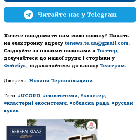
Читайте нас у Telegram
Хочете повідомити нам свою новину? Пишіть
на електронну адресу
tenews.te.ua@gmail.com
.
Слідкуйте за нашими новинами в
Твіттер
,
долучайтеся до нашої групи і сторінки у
Фейсбук
, підключайтеся до каналу
Телеграм
.
Джерело:
Новини Тернопільщини
Теги:
#UCORD
,
#екосистеми
,
#кластер
,
#кластерні екосистеми
,
#обласна рада
,
#руслан
кулик