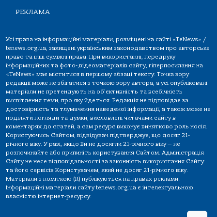
РЕКЛАМА
Усі права на інформаційні матеріали, розміщені на сайті «TeNews» /
tenews.org.ua, захищені українським законодавством про авторське
право та інші суміжні права. При використанні, передруку
інформаційних та фото-,відеоматеріалів сайту, гіперпосилання на
«TeNews» має міститися в першому абзаці тексту. Точка зору
редакції може не збігатися з точкою зору автора, а усі опубліковані
матеріали не претендують на об'єктивність та всебічність
висвітлення теми, про яку йдеться. Редакція не відповідає за
достовірність та тлумачення наведеної інформації, а також може не
поділяти погляди та думки, висловлені читачами сайту в
коментарях до статей, а сам ресурс виконує винятково роль носія.
Користуючись Сайтом, відвідувач підтверджує, що досяг 21-
річного віку. У разі, якщо Ви не досягли 21-річного віку — не
розпочинайте або припиніть користування Сайтом. Адміністрація
Сайту не несе відповідальності за законність використання Сайту
та його сервісів Користувачем, який не досяг 21-річного віку.
Матеріали з поміткою (R) публікуються на правах реклами.
Інформаційні матеріали сайту tenews.org.ua є інтелектуальною
власністю інтернет-ресурсу.