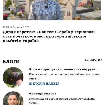
12:43, 6 Серпня, 2026
Дарця Веретюк: «Пантеон Героїв у Тернополі
став початком нової культури військової
пам’яті в Україні»
ВСІ БЛОГИ
>
БЛОГИ
Кілька щирих рядків, написаних від руки…
Колись паперові листи були звичайною частиною
життя...
ВІКТОРІЯ ДАЙВЕР
Фортеця Гектора
Уже понад сторіччя, попри всі приголомшливі
зміни...