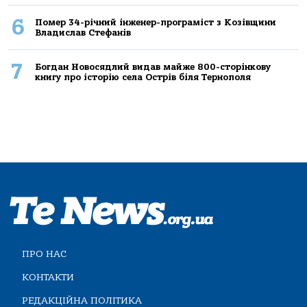
6
Помер 34-річний інженер-програміст з Козівщини
Владислав Стефанів
7
Богдан Новосядлий видав майже 800-сторінкову
книгу про історію села Острів біля Тернополя
ПРО НАС
КОНТАКТИ
РЕДАКЦІЙНА ПОЛІТИКА