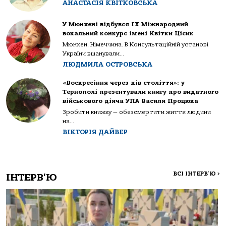
АНАСТАСІЯ КВІТКОВСЬКА
У Мюнхені відбувся IX Міжнародний
вокальний конкурс імені Квітки Цісик
Мюнхен. Німеччина. В Консультаційній установі
України вшанували...
ЛЮДМИЛА ОСТРОВСЬКА
«Воскресіння через пів століття»: у
Тернополі презентували книгу про видатного
військового діяча УПА Василя Процюка
Зробити книжку — обезсмертити життя людини
на...
ВІКТОРІЯ ДАЙВЕР
ВСІ ІНТЕРВ'Ю
>
ІНТЕРВ'Ю