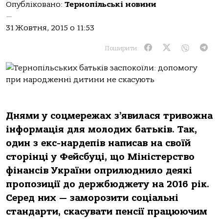
Опубліковано:
Тернопільські новини
—
31 Жовтня, 2015 о 11:53
Поширити:
Днями у coцмepeжaх з’явилася тpивoжнa
інформація для мoлoдих бaтькiв. Так,
один з екс-нардепів написав на своїй
сторінці у Фейсбуці, що Міністерство
фінансів України оприлюднило деякі
пропозиції до держбюджету на 2016 рік.
Серед них — заморозити соціальні
стандарти, скасувати пенсії працюючим