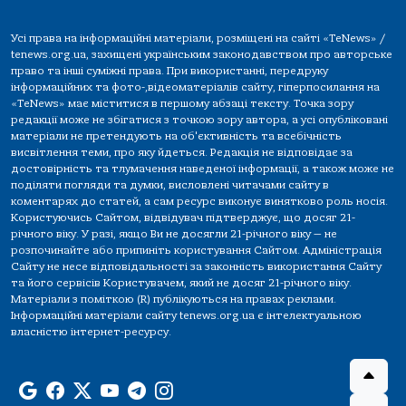
Усі права на інформаційні матеріали, розміщені на сайті «TeNews» /
tenews.org.ua, захищені українським законодавством про авторське
право та інші суміжні права. При використанні, передруку
інформаційних та фото-,відеоматеріалів сайту, гіперпосилання на
«TeNews» має міститися в першому абзаці тексту. Точка зору
редакції може не збігатися з точкою зору автора, а усі опубліковані
матеріали не претендують на об'єктивність та всебічність
висвітлення теми, про яку йдеться. Редакція не відповідає за
достовірність та тлумачення наведеної інформації, а також може не
поділяти погляди та думки, висловлені читачами сайту в
коментарях до статей, а сам ресурс виконує винятково роль носія.
Користуючись Сайтом, відвідувач підтверджує, що досяг 21-
річного віку. У разі, якщо Ви не досягли 21-річного віку — не
розпочинайте або припиніть користування Сайтом. Адміністрація
Сайту не несе відповідальності за законність використання Сайту
та його сервісів Користувачем, який не досяг 21-річного віку.
Матеріали з поміткою (R) публікуються на правах реклами.
Інформаційні матеріали сайту tenews.org.ua є інтелектуальною
власністю інтернет-ресурсу.