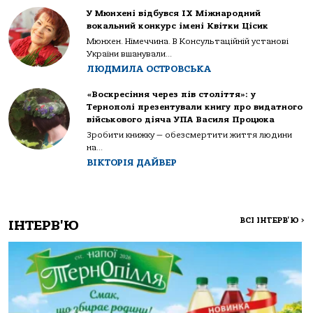
У Мюнхені відбувся IX Міжнародний
вокальний конкурс імені Квітки Цісик
Мюнхен. Німеччина. В Консультаційній установі
України вшанували...
ЛЮДМИЛА ОСТРОВСЬКА
«Воскресіння через пів століття»: у
Тернополі презентували книгу про видатного
військового діяча УПА Василя Процюка
Зробити книжку — обезсмертити життя людини
на...
ВІКТОРІЯ ДАЙВЕР
ВСІ ІНТЕРВ'Ю
>
ІНТЕРВ'Ю