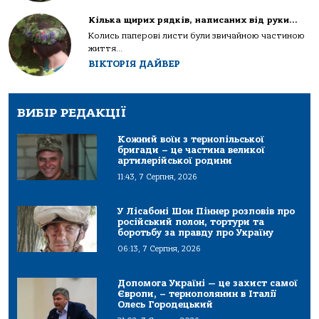
Кілька щирих рядків, написаних від руки…
Колись паперові листи були звичайною частиною
життя...
ВІКТОРІЯ ДАЙВЕР
ВИБІР РЕДАКЦІЇ
Кожний воїн з тернопільської
бригади – це частина великої
артилерійської родини
11:43, 7 Серпня, 2026
У Лісабоні Шон Піннер розповів про
російський полон, тортури та
боротьбу за правду про Україну
06:13, 7 Серпня, 2026
Допомога Україні — це захист самої
Європи, – тернополянин в Італії
Олесь Городецький