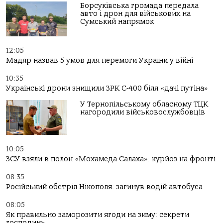
Борсуківська громада передала
авто і дрон для військових на
Сумський напрямок
12:05
Мадяр назвав 5 умов для перемоги України у війні
10:35
Українські дрони знищили ЗРК С-400 біля «дачі путіна»
У Тернопільському обласному ТЦК
нагородили військовослужбовців
10:05
ЗСУ взяли в полон «Мохамеда Салаха»: курйоз на фронті
08:35
Російський обстріл Нікополя: загинув водій автобуса
08:05
Як правильно заморозити ягоди на зиму: секрети
господинь