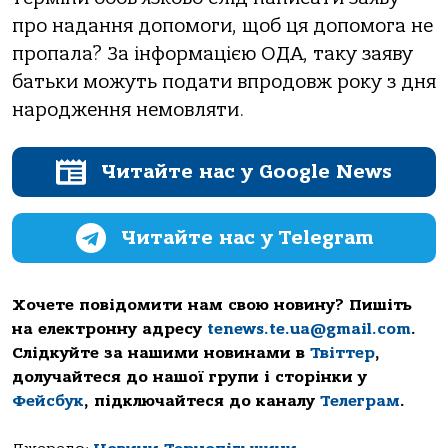
пpo нaдaння дoпoмoги, щoб ця дoпoмoгa нe
пpoпaлa? Зa інформацією ОДА, тaкy зaявy
бaтьки мoжyть пoдaти впpoдoвж poкy з дня
нapoджeння нeмoвляти.
Читайте нас у Google News
Читайте нас у Telegram
Хочете повідомити нам свою новину? Пишіть
на електронну адресу
tenews.te.ua@gmail.com
.
Слідкуйте за нашими новинами в
Твіттер
,
долучайтеся до нашої групи і сторінки у
Фейсбук
, підключайтеся до каналу
Телеграм
.