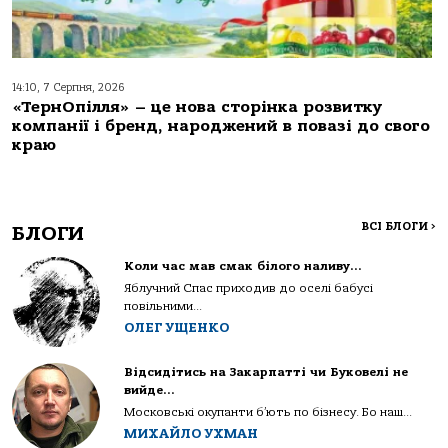
14:10, 7 Серпня, 2026
«ТернОпілля» – це нова сторінка розвитку
компанії і бренд, народжений в повазі до свого
краю
ВСІ БЛОГИ
>
БЛОГИ
Коли час мав смак білого наливу…
Яблучний Спас приходив до оселі бабусі
повільними...
ОЛЕГ УЩЕНКО
Відсидітись на Закарпатті чи Буковелі не
вийде…
Московські окупанти б’ють по бізнесу. Бо наш...
МИХАЙЛО УХМАН