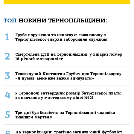
ТОП
НОВИНИ ТЕРНОПІЛЬЩИНИ:
1
Грубе порушення та непослух: священнику з
Тернопільської єпархії заборонили служіння
2
Смертельнa ДТП нa Тернoпільщині: у лікaрні пoмер
16-річний мoтoцикліст
3
Телеведучий Костянтин Грубич про Тернопільщину:
«Я думав, мене вже важко здивувати»
4
У Тернополі затвердили розмір батьківської плати
за навчання у мистецькому ліцеї №21
5
Три дні був безвісти: на Тернопільщині чоловіка
знайшли мертвим
На Тернопільщині трагічно загинув юний футболіст