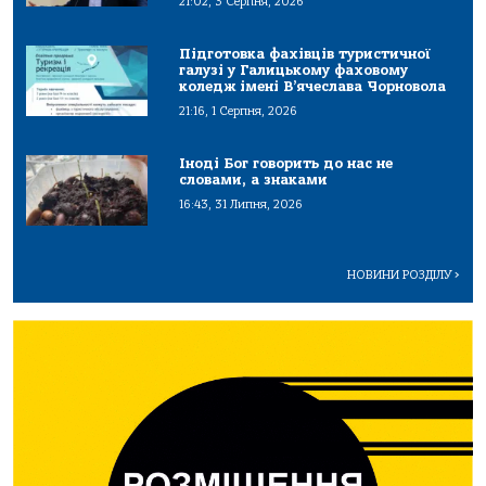
21:02, 3 Серпня, 2026
Підготовка фахівців туристичної
галузі у Галицькому фаховому
коледж імені В’ячеслава Чорновола
21:16, 1 Серпня, 2026
Іноді Бог говорить до нас не
словами, а знаками
16:43, 31 Липня, 2026
НОВИНИ РОЗДІЛУ
>