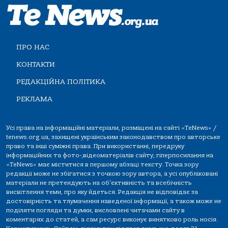
ПРО НАС
КОНТАКТИ
РЕДАКЦІЙНА ПОЛІТИКА
РЕКЛАМА
Усі права на інформаційні матеріали, розміщені на сайті «TeNews» /
tenews.org.ua, захищені українським законодавством про авторське
право та інші суміжні права. При використанні, передруку
інформаційних та фото-,відеоматеріалів сайту, гіперпосилання на
«TeNews» має міститися в першому абзаці тексту. Точка зору
редакції може не збігатися з точкою зору автора, а усі опубліковані
матеріали не претендують на об'єктивність та всебічність
висвітлення теми, про яку йдеться. Редакція не відповідає за
достовірність та тлумачення наведеної інформації, а також може не
поділяти погляди та думки, висловлені читачами сайту в
коментарях до статей, а сам ресурс виконує винятково роль носія.