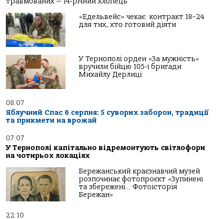
травмованих — 14-річний хлопець
«Едельвейс» чекає: контракт 18–24
для тих, хто готовий діяти
У Тернополі орден «За мужність»
вручили бійцю 105-ї бригади
Михайлу Дерлиці
08:07
Яблучний Спас 6 серпня: 5 суворих заборон, традиції
та прикмети на врожай
07:07
У Тернополі капітально відремонтують світлофори
на чотирьох локаціях
Бережанський краєзнавчий музей
розпочинає фотопроєкт «Зупинені
та збережені… Фотоісторія
Бережан»
22:10