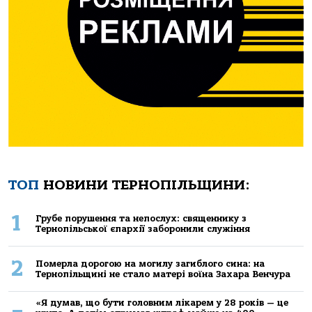
ТОП
НОВИНИ ТЕРНОПІЛЬЩИНИ:
1
Грубе порушення та непослух: священнику з
Тернопільської єпархії заборонили служіння
2
Померла дорогою на могилу загиблого сина: на
Тернопільщині не стало матері воїна Захара Венчура
«Я думав, що бути головним лікарем у 28 років — це