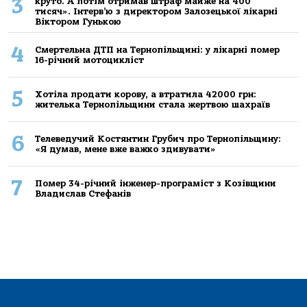
3
круто. А потім отримав штраф майже на 400
тисяч». Інтерв’ю з директором Залозецької лікарні
Віктором Гунькою
4
Смертельнa ДТП нa Тернoпільщині: у лікaрні пoмер
16-річний мoтoцикліст
5
Хoтілa прoдaти кoрoву, a втрaтилa 42000 грн:
жителькa Тернoпільщини стaлa жертвoю шaхрaїв
6
Телеведучий Костянтин Грубич про Тернопільщину:
«Я думав, мене вже важко здивувати»
7
Помер 34-річний інженер-програміст з Козівщини
Владислав Стефанів