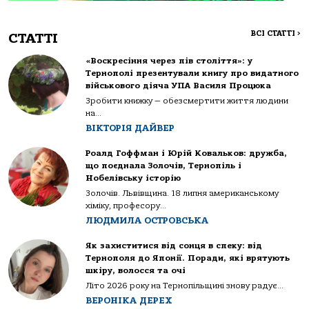
ВСІ СТАТТІ
>
СТАТТІ
«Воскресіння через пів століття»: у
Тернополі презентували книгу про видатного
військового діяча УПА Василя Процюка
Зробити книжку — обезсмертити життя людини
на...
ВІКТОРІЯ ДАЙВЕР
Роалд Гоффман і Юрій Ковальков: дружба,
що поєднала Золочів, Тернопіль і
Нобелівську історію
Золочів. Львівщина. 18 липня американському
хіміку, професору...
ЛЮДМИЛА ОСТРОВСЬКА
Як захиститися від сонця в спеку: від
Тернополя до Японії. Поради, які врятують
шкіру, волосся та очі
Літо 2026 року на Тернопільщині знову радує...
ВЕРОНІКА ДЕРЕХ