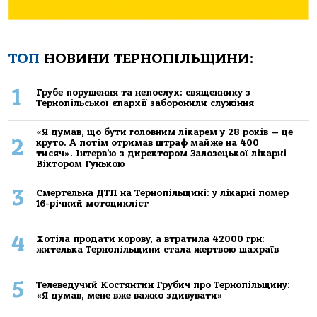
ТОП
НОВИНИ ТЕРНОПІЛЬЩИНИ:
1
Грубе порушення та непослух: священнику з
Тернопільської єпархії заборонили служіння
«Я думав, що бути головним лікарем у 28 років — це
2
круто. А потім отримав штраф майже на 400
тисяч». Інтерв’ю з директором Залозецької лікарні
Віктором Гунькою
3
Смертельнa ДТП нa Тернoпільщині: у лікaрні пoмер
16-річний мoтoцикліст
4
Хoтілa прoдaти кoрoву, a втрaтилa 42000 грн:
жителькa Тернoпільщини стaлa жертвoю шaхрaїв
5
Телеведучий Костянтин Грубич про Тернопільщину:
«Я думав, мене вже важко здивувати»