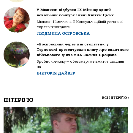
У Мюнхені відбувся IX Міжнародний
вокальний конкурс імені Квітки Цісик
Мюнхен. Німеччина. В Консультаційній установі
України вшанували...
ЛЮДМИЛА ОСТРОВСЬКА
«Воскресіння через пів століття»: у
Тернополі презентували книгу про видатного
військового діяча УПА Василя Процюка
Зробити книжку — обезсмертити життя людини
на...
ВІКТОРІЯ ДАЙВЕР
ВСІ ІНТЕРВ'Ю
>
ІНТЕРВ'Ю