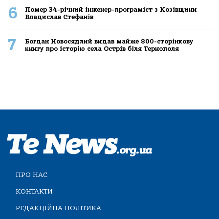
6
Помер 34-річний інженер-програміст з Козівщини
Владислав Стефанів
7
Богдан Новосядлий видав майже 800-сторінкову
книгу про історію села Острів біля Тернополя
ПРО НАС
КОНТАКТИ
РЕДАКЦІЙНА ПОЛІТИКА