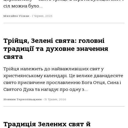
сіл можна було...
Михайло Ухман
-
1 Червня, 2026
Трійця, Зелені свята: головні
традиції та духовне значення
свята
Трійця належить до найважливіших свят у
християнському календарі. Це велике дванадесяте
свято присвячене прославленню Бога Отця, Сина і
Святого Духа та нагадує про одну з...
Новини Тернопільщини
-
31 Травня, 2026
Традиція Зелених свят й