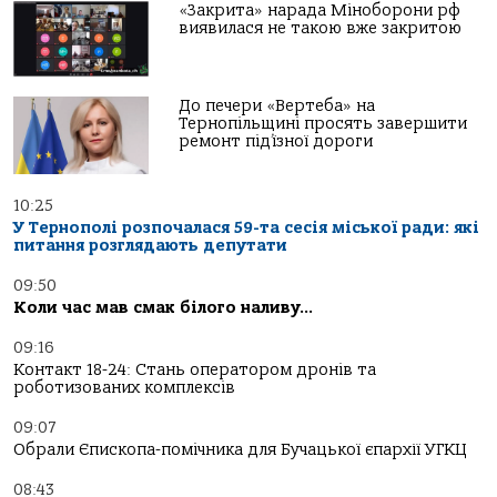
«Закрита» нарада Міноборони рф
виявилася не такою вже закритою
До печери «Вертеба» на
Тернопільщині просять завершити
ремонт під’їзної дороги
10:25
У Тернополі розпочалася 59-та сесія міської ради: які
питання розглядають депутати
09:50
Коли час мав смак білого наливу…
09:16
Контакт 18-24: Стань оператором дронів та
роботизованих комплексів
09:07
Обрали Єпископа-помічника для Бучацької єпархії УГКЦ
08:43