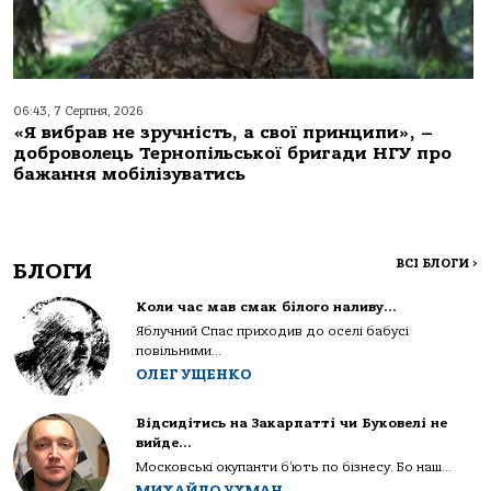
06:43, 7 Серпня, 2026
«Я вибрав не зручність, а свої принципи», –
доброволець Тернопільської бригади НГУ про
бажання мобілізуватись
ВСІ БЛОГИ
>
БЛОГИ
Коли час мав смак білого наливу…
Яблучний Спас приходив до оселі бабусі
повільними...
ОЛЕГ УЩЕНКО
Відсидітись на Закарпатті чи Буковелі не
вийде…
Московські окупанти б’ють по бізнесу. Бо наш...
МИХАЙЛО УХМАН