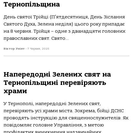
Тернопільщина
День святої Трійці (П’ятдесятниця, День Зіслання
Святого Духа, Зелена неділя) цього року припадає
на 8 червня. Трійця – одне з дванадцяти головних
православних свят. Свято...
Віктор Уніят
-
7 Червня, 2025
Напередодні Зелених свят на
Тернопільщині перевіряють
храми
У Тернополі, напередодні Зелених свят,
перевіряють усі храми міста. Зокрема, бійці ДСНС
проводять інструкцію для священнослужителів. Як
повідомляє головне Управління, з метою
профілактик виникнення надзвичайних...