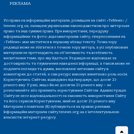
РЕКЛАМА
Усі права на інформаційні матеріали, розміщені на сайті «TeNews» /
tenews.org.ua, захищені українським законодавством про авторське
право та інші суміжні права. При використанні, передруку
інформаційних та фото-,відеоматеріалів сайту, гіперпосилання на
«TeNews» має міститися в першому абзаці тексту. Точка зору
редакції може не збігатися з точкою зору автора, а усі опубліковані
матеріали не претендують на об'єктивність та всебічність
висвітлення теми, про яку йдеться. Редакція не відповідає за
достовірність та тлумачення наведеної інформації, а також може не
поділяти погляди та думки, висловлені читачами сайту в
коментарях до статей, а сам ресурс виконує винятково роль носія.
Користуючись Сайтом, відвідувач підтверджує, що досяг 21-
річного віку. У разі, якщо Ви не досягли 21-річного віку — не
розпочинайте або припиніть користування Сайтом. Адміністрація
Сайту не несе відповідальності за законність використання Сайту
та його сервісів Користувачем, який не досяг 21-річного віку.
Матеріали з поміткою (R) публікуються на правах реклами.
Інформаційні матеріали сайту tenews.org.ua є інтелектуальною
власністю інтернет-ресурсу.