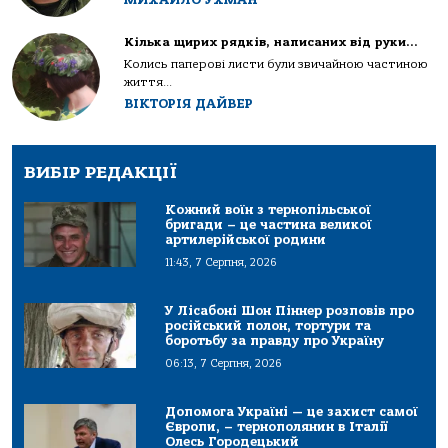
Кілька щирих рядків, написаних від руки…
Колись паперові листи були звичайною частиною
життя...
ВІКТОРІЯ ДАЙВЕР
ВИБІР РЕДАКЦІЇ
Кожний воїн з тернопільської
бригади – це частина великої
артилерійської родини
11:43, 7 Серпня, 2026
У Лісабоні Шон Піннер розповів про
російський полон, тортури та
боротьбу за правду про Україну
06:13, 7 Серпня, 2026
Допомога Україні — це захист самої
Європи, – тернополянин в Італії
Олесь Городецький