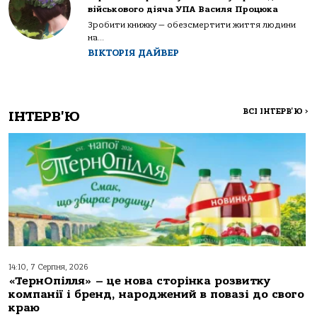
військового діяча УПА Василя Процюка
Зробити книжку — обезсмертити життя людини
на...
ВІКТОРІЯ ДАЙВЕР
ВСІ ІНТЕРВ'Ю
>
ІНТЕРВ'Ю
14:10, 7 Серпня, 2026
«ТернОпілля» – це нова сторінка розвитку
компанії і бренд, народжений в повазі до свого
краю