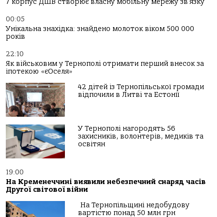
7 корпус ДШВ створює власну мобільну мережу зв’язку
00:05
Унікальна знахідка: знайдено молоток віком 500 000
років
22:10
Як військовим у Тернополі отримати перший внесок за
іпотекою «єОселя»
42 дітей із Тернопільської громади
відпочили в Литві та Естонії
У Тернополі нагородять 56
захисників, волонтерів, медиків та
освітян
19:00
На Кременеччині виявили небезпечний снаряд часів
Другої світової війни
На Тернопільщині недобудову
вартістю понад 50 млн грн