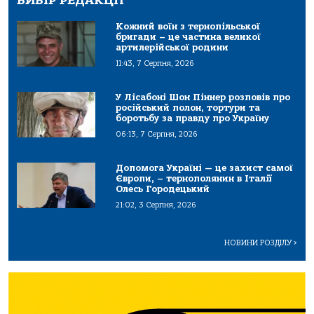
ВИБІР РЕДАКЦІЇ
Кожний воїн з тернопільської
бригади – це частина великої
артилерійської родини
11:43, 7 Серпня, 2026
У Лісабоні Шон Піннер розповів про
російський полон, тортури та
боротьбу за правду про Україну
06:13, 7 Серпня, 2026
Допомога Україні — це захист самої
Європи, – тернополянин в Італії
Олесь Городецький
21:02, 3 Серпня, 2026
НОВИНИ РОЗДІЛУ
>