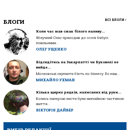
ВСІ БЛОГИ
>
БЛОГИ
Коли час мав смак білого наливу…
Яблучний Спас приходив до оселі бабусі
повільними...
ОЛЕГ УЩЕНКО
Відсидітись на Закарпатті чи Буковелі не
вийде…
Московські окупанти б’ють по бізнесу. Бо наш...
МИХАЙЛО УХМАН
Кілька щирих рядків, написаних від руки…
Колись паперові листи були звичайною частиною
життя...
ВІКТОРІЯ ДАЙВЕР