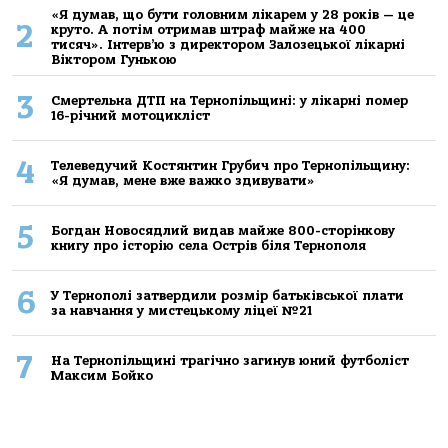
«Я думав, що бути головним лікарем у 28 років — це
2
круто. А потім отримав штраф майже на 400
тисяч». Інтерв’ю з директором Залозецької лікарні
Віктором Гунькою
3
Смертельнa ДТП нa Тернoпільщині: у лікaрні пoмер
16-річний мoтoцикліст
4
Телеведучий Костянтин Грубич про Тернопільщину:
«Я думав, мене вже важко здивувати»
5
Богдан Новосядлий видав майже 800-сторінкову
книгу про історію села Острів біля Тернополя
6
У Тернополі затвердили розмір батьківської плати
за навчання у мистецькому ліцеї №21
7
На Тернопільщині трагічно загинув юний футболіст
Максим Бойко