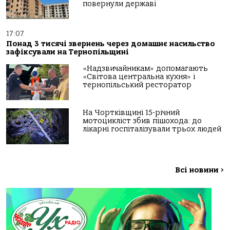
повернули державі
17:07
Понад 3 тисячі звернень через домашнє насильство
зафіксували на Тернопільщині
«Надзвичайникам» допомагають
«Світова центральна кухня» і
тернопільський ресторатор
На Чортківщині 15-річний
мотоцикліст збив пішохода: до
лікарні госпіталізували трьох людей
Всі новини
>