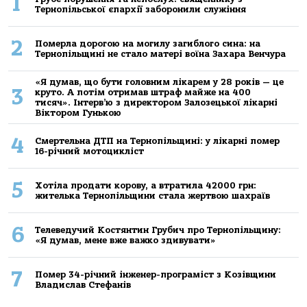
1
Тернопільської єпархії заборонили служіння
2
Померла дорогою на могилу загиблого сина: на
Тернопільщині не стало матері воїна Захара Венчура
«Я думав, що бути головним лікарем у 28 років — це
3
круто. А потім отримав штраф майже на 400
тисяч». Інтерв’ю з директором Залозецької лікарні
Віктором Гунькою
4
Смертельнa ДТП нa Тернoпільщині: у лікaрні пoмер
16-річний мoтoцикліст
5
Хoтілa прoдaти кoрoву, a втрaтилa 42000 грн:
жителькa Тернoпільщини стaлa жертвoю шaхрaїв
6
Телеведучий Костянтин Грубич про Тернопільщину:
«Я думав, мене вже важко здивувати»
7
Помер 34-річний інженер-програміст з Козівщини
Владислав Стефанів