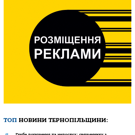
ТОП
НОВИНИ ТЕРНОПІЛЬЩИНИ:
Грубе порушення та непослух: священнику з