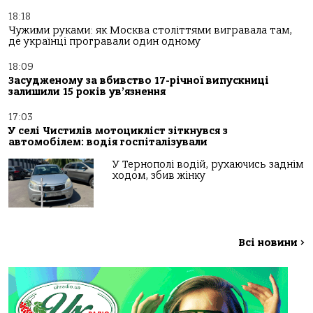
18:18
Чужими руками: як Москва століттями вигравала там,
де українці програвали один одному
18:09
Засудженому за вбивство 17-річної випускниці
залишили 15 років ув’язнення
17:03
У селі Чистилів мотоцикліст зіткнувся з
автомобілем: водія госпіталізували
У Тернополі водій, рухаючись заднім
ходом, збив жінку
Всі новини
>