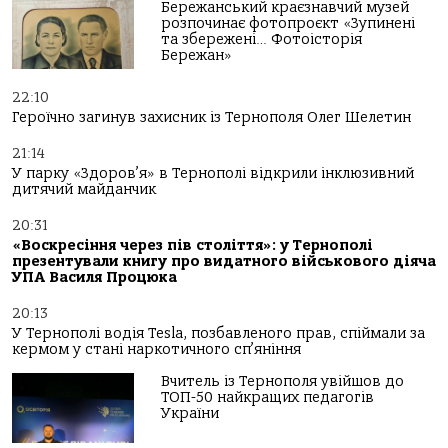
Бережанський краєзнавчий музей
розпочинає фотопроєкт «Зупинені
та збережені… Фотоісторія
Бережан»
22:10
Героїчно загинув захисник із Тернополя Олег Шелетин
21:14
У парку «Здоров’я» в Тернополі відкрили інклюзивний
дитячий майданчик
20:31
«Воскресіння через пів століття»: у Тернополі
презентували книгу про видатного військового діяча
УПА Василя Процюка
20:13
У Тернополі водія Tesla, позбавленого прав, спіймали за
кермом у стані наркотичного сп’яніння
Вчитель із Тернополя увійшов до
ТОП-50 найкращих педагогів
України