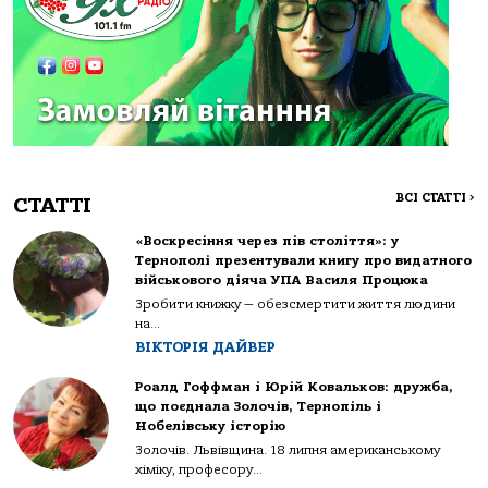
ВСІ СТАТТІ
>
СТАТТІ
«Воскресіння через пів століття»: у
Тернополі презентували книгу про видатного
військового діяча УПА Василя Процюка
Зробити книжку — обезсмертити життя людини
на...
ВІКТОРІЯ ДАЙВЕР
Роалд Гоффман і Юрій Ковальков: дружба,
що поєднала Золочів, Тернопіль і
Нобелівську історію
Золочів. Львівщина. 18 липня американському
хіміку, професору...