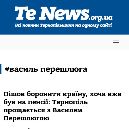
#василь перешлюга
Пішов боронити країну, хоча вже
був на пенсії: Тернопіль
прощається з Василем
Перешлюгою