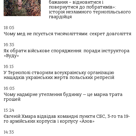
бажання – відновитися і
повернутися до побратимів»:
історія незламного тернопільського
гвардійця
18:05
Чому мед не псується тисячоліттями: секрет довголіття
16:35
Як обрати військове спорядження: поради інструктора
«Вуду»
16:15
У Тернополі створили всеукраїнську організацію
нащадків українських жертв польських репресій
16:05
Чому надмірне утеплення будинку — це марна трата
грошей
15:24
Євгеній Хмара відвідав командні пункти СБС, 3-го та 19-
го армійських корпусів і корпусу «Азов»
14:35