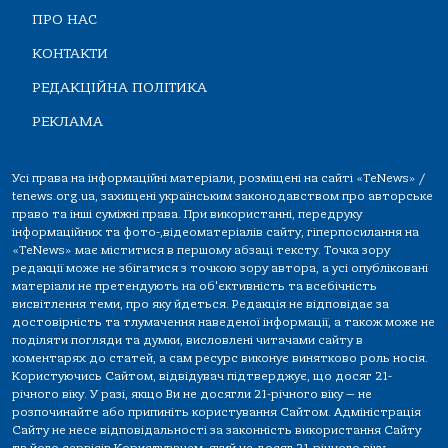
ПРО НАС
КОНТАКТИ
РЕДАКЦІЙНА ПОЛІТИКА
РЕКЛАМА
Усі права на інформаційні матеріали, розміщені на сайті «TeNews» /
tenews.org.ua, захищені українським законодавством про авторське
право та інші суміжні права. При використанні, передруку
інформаційних та фото-,відеоматеріалів сайту, гіперпосилання на
«TeNews» має міститися в першому абзаці тексту. Точка зору
редакції може не збігатися з точкою зору автора, а усі опубліковані
матеріали не претендують на об'єктивність та всебічність
висвітлення теми, про яку йдеться. Редакція не відповідає за
достовірність та тлумачення наведеної інформації, а також може не
поділяти погляди та думки, висловлені читачами сайту в
коментарях до статей, а сам ресурс виконує винятково роль носія.
Користуючись Сайтом, відвідувач підтверджує, що досяг 21-
річного віку. У разі, якщо Ви не досягли 21-річного віку — не
розпочинайте або припиніть користування Сайтом. Адміністрація
Сайту не несе відповідальності за законність використання Сайту