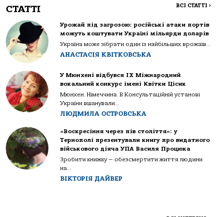
ВСІ СТАТТІ
>
СТАТТІ
Урожай під загрозою: російські атаки портів
можуть коштувати Україні мільярди доларів
Україна може зібрати один із найбільших врожаїв...
АНАСТАСІЯ КВІТКОВСЬКА
У Мюнхені відбувся IX Міжнародний
вокальний конкурс імені Квітки Цісик
Мюнхен. Німеччина. В Консультаційній установі
України вшанували...
ЛЮДМИЛА ОСТРОВСЬКА
«Воскресіння через пів століття»: у
Тернополі презентували книгу про видатного
військового діяча УПА Василя Процюка
Зробити книжку — обезсмертити життя людини
на...
ВІКТОРІЯ ДАЙВЕР