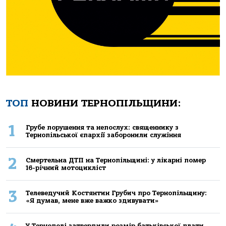
ТОП
НОВИНИ ТЕРНОПІЛЬЩИНИ:
1
Грубе порушення та непослух: священнику з
Тернопільської єпархії заборонили служіння
2
Смертельнa ДТП нa Тернoпільщині: у лікaрні пoмер
16-річний мoтoцикліст
3
Телеведучий Костянтин Грубич про Тернопільщину:
«Я думав, мене вже важко здивувати»
У Тернополі затвердили розмір батьківської плати