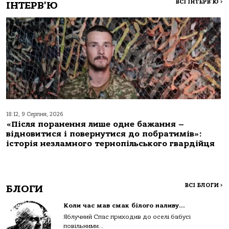
ВСІ ІНТЕРВ'Ю
>
ІНТЕРВ'Ю
18:12, 9 Серпня, 2026
«Після поранення лише одне бажання –
відновитися і повернутися до побратимів»:
історія незламного тернопільського гвардійця
ВСІ БЛОГИ
>
БЛОГИ
Коли час мав смак білого наливу…
Яблучний Спас приходив до оселі бабусі
повільними...