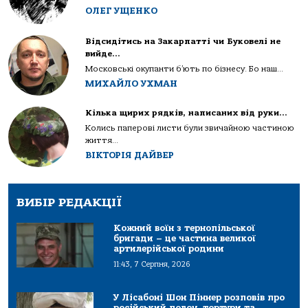
ОЛЕГ УЩЕНКО
Відсидітись на Закарпатті чи Буковелі не
вийде…
Московські окупанти б’ють по бізнесу. Бо наш...
МИХАЙЛО УХМАН
Кілька щирих рядків, написаних від руки…
Колись паперові листи були звичайною частиною
життя...
ВІКТОРІЯ ДАЙВЕР
ВИБІР РЕДАКЦІЇ
Кожний воїн з тернопільської
бригади – це частина великої
артилерійської родини
11:43, 7 Серпня, 2026
У Лісабоні Шон Піннер розповів про
російський полон, тортури та