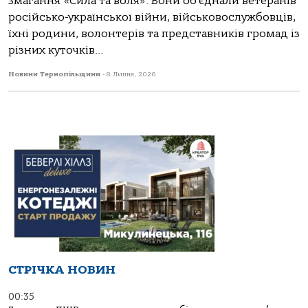
змагання «Сила та воля». Вони об’єднали ветеранів
російсько-української війни, військовослужбовців,
їхні родини, волонтерів та представників громад із
різних куточків...
Новини Тернопільщини
-
8 Липня, 2026
СТРІЧКА НОВИН
00:35