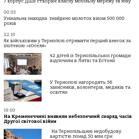
7 корпус ДШВ створює власну мобільну мережу зв’язку
00:05
Унікальна знахідка: знайдено молоток віком 500 000
років
22:10
Як військовим у Тернополі отримати перший внесок за
іпотекою «єОселя»
42 дітей із Тернопільської громади
відпочили в Литві та Естонії
У Тернополі нагородять 56
захисників, волонтерів, медиків та
освітян
19:00
На Кременеччині виявили небезпечний снаряд часів
Другої світової війни
На Тернопільщині недобудову
вартістю понад 50 млн грн