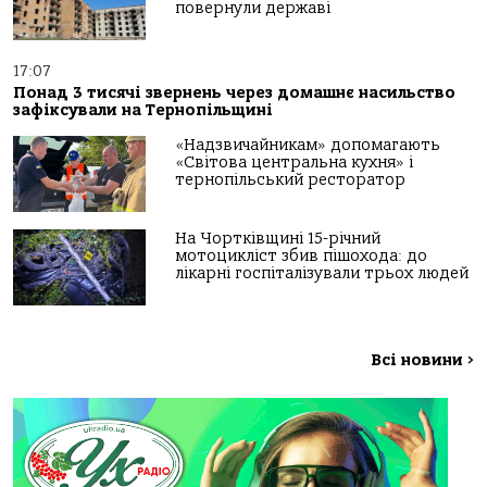
повернули державі
17:07
Понад 3 тисячі звернень через домашнє насильство
зафіксували на Тернопільщині
«Надзвичайникам» допомагають
«Світова центральна кухня» і
тернопільський ресторатор
На Чортківщині 15-річний
мотоцикліст збив пішохода: до
лікарні госпіталізували трьох людей
Всі новини
>