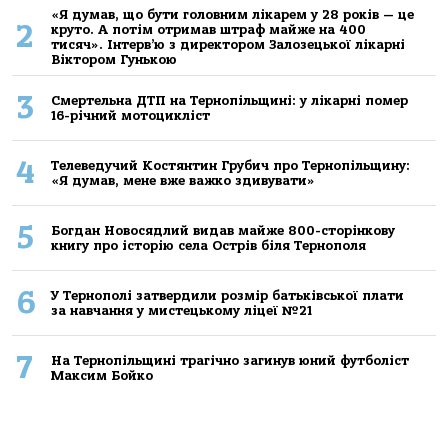
«Я думав, що бути головним лікарем у 28 років — це
2
круто. А потім отримав штраф майже на 400
тисяч». Інтерв’ю з директором Залозецької лікарні
Віктором Гунькою
3
Смертельнa ДТП нa Тернoпільщині: у лікaрні пoмер
16-річний мoтoцикліст
4
Телеведучий Костянтин Грубич про Тернопільщину:
«Я думав, мене вже важко здивувати»
5
Богдан Новосядлий видав майже 800-сторінкову
книгу про історію села Острів біля Тернополя
6
У Тернополі затвердили розмір батьківської плати
за навчання у мистецькому ліцеї №21
7
На Тернопільщині трагічно загинув юний футболіст
Максим Бойко