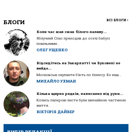
ВСІ БЛОГИ
>
БЛОГИ
Коли час мав смак білого наливу…
Яблучний Спас приходив до оселі бабусі
повільними...
ОЛЕГ УЩЕНКО
Відсидітись на Закарпатті чи Буковелі не
вийде…
Московські окупанти б’ють по бізнесу. Бо наш...
МИХАЙЛО УХМАН
Кілька щирих рядків, написаних від руки…
Колись паперові листи були звичайною частиною
життя...
ВІКТОРІЯ ДАЙВЕР