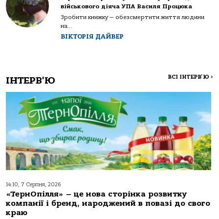
військового діяча УПА Василя Процюка
Зробити книжку — обезсмертити життя людини
на...
ВІКТОРІЯ ДАЙВЕР
ВСІ ІНТЕРВ'Ю
>
ІНТЕРВ'Ю
14:10, 7 Серпня, 2026
«ТернОпілля» – це нова сторінка розвитку
компанії і бренд, народжений в повазі до свого
краю