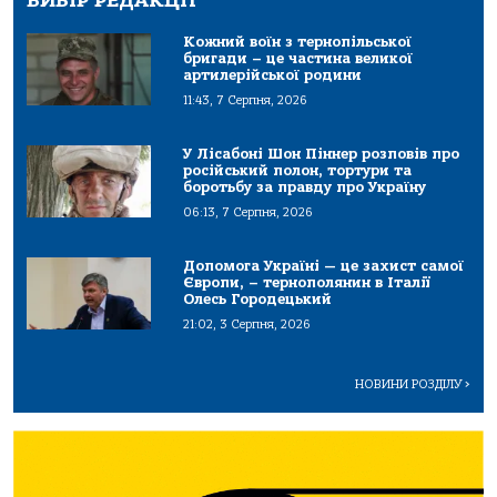
ВИБІР РЕДАКЦІЇ
Кожний воїн з тернопільської
бригади – це частина великої
артилерійської родини
11:43, 7 Серпня, 2026
У Лісабоні Шон Піннер розповів про
російський полон, тортури та
боротьбу за правду про Україну
06:13, 7 Серпня, 2026
Допомога Україні — це захист самої
Європи, – тернополянин в Італії
Олесь Городецький
21:02, 3 Серпня, 2026
НОВИНИ РОЗДІЛУ
>