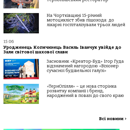
На Чортківщині 15-річний
мотоцикліст збив пішохода: до
лікарні госпіталізували трьох людей
15:06
Уродженець Копичинець Василь Іванчук увійде до
Зали світової шахової слави
Засновник «Креатор-Буд» Ігор Гуда
відзначений нагородою «Візіонер
сучасної будівельної галузі»
«ТернОпілля» – це нова сторінка
розвитку компанії і бренд,
народжений в повазі до свого краю
Всі новини
>