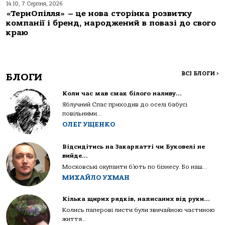
14:10, 7 Серпня, 2026
«ТернОпілля» – це нова сторінка розвитку
компанії і бренд, народжений в повазі до свого
краю
ВСІ БЛОГИ
>
БЛОГИ
Коли час мав смак білого наливу…
Яблучний Спас приходив до оселі бабусі
повільними...
ОЛЕГ УЩЕНКО
Відсидітись на Закарпатті чи Буковелі не
вийде…
Московські окупанти б’ють по бізнесу. Бо наш...
МИХАЙЛО УХМАН
Кілька щирих рядків, написаних від руки…
Колись паперові листи були звичайною частиною
життя...