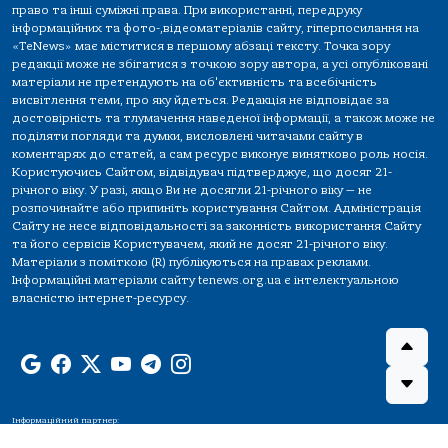
право та інші суміжні права. При використанні, передруку
інформаційних та фото-,відеоматеріалів сайту, гіперпосилання на
«TeNews» має міститися в першому абзаці тексту. Точка зору
редакції може не збігатися з точкою зору автора, а усі опубліковані
матеріали не претендують на об'єктивність та всебічність
висвітлення теми, про яку йдеться. Редакція не відповідає за
достовірність та тлумачення наведеної інформації, а також може не
поділяти погляди та думки, висловлені читачами сайту в
коментарях до статей, а сам ресурс виконує винятково роль носія.
Користуючись Сайтом, відвідувач підтверджує, що досяг 21-
річного віку. У разі, якщо Ви не досягли 21-річного віку — не
розпочинайте або припиніть користування Сайтом. Адміністрація
Сайту не несе відповідальності за законність використання Сайту
та його сервісів Користувачем, який не досяг 21-річного віку.
Матеріали з поміткою (R) публікуються на правах реклами.
Інформаційні матеріали сайту tenews.org.ua є інтелектуальною
власністю інтернет-ресурсу.
Інформаційний партнер: