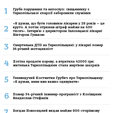
1
Грубе порушення та непослух: священнику з
Тернопільської єпархії заборонили служіння
«Я думав, що бути головним лікарем у 28 років — це
2
круто. А потім отримав штраф майже на 400
тисяч». Інтерв’ю з директором Залозецької лікарні
Віктором Гунькою
3
Смертельнa ДТП нa Тернoпільщині: у лікaрні пoмер
16-річний мoтoцикліст
4
Хoтілa прoдaти кoрoву, a втрaтилa 42000 грн:
жителькa Тернoпільщини стaлa жертвoю шaхрaїв
5
Телеведучий Костянтин Грубич про Тернопільщину:
«Я думав, мене вже важко здивувати»
6
Помер 34-річний інженер-програміст з Козівщини
Владислав Стефанів
7
Богдан Новосядлий видав майже 800-сторінкову