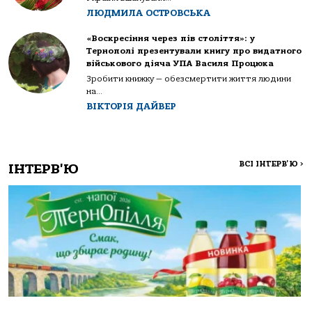
ЛЮДМИЛА ОСТРОВСЬКА
«Воскресіння через пів століття»: у
Тернополі презентували книгу про видатного
військового діяча УПА Василя Процюка
Зробити книжку — обезсмертити життя людини
на...
ВІКТОРІЯ ДАЙВЕР
ВСІ ІНТЕРВ'Ю
>
ІНТЕРВ'Ю