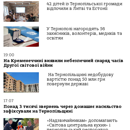
42 дітей із Тернопільської громади
відпочили в Литві та Естонії
У Тернополі нагородять 56
захисників, волонтерів, медиків та
освітян
19:00
На Кременеччині виявили небезпечний снаряд часів
Другої світової війни
На Тернопільщині недобудову
вартістю понад 50 млн грн
повернули державі
17:07
Понад 3 тисячі звернень через домашнє насильство
зафіксували на Тернопільщині
«Надзвичайникам» допомагають
«Світова центральна кухня» і
тернопільський ресторатор