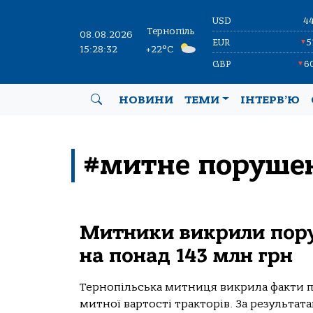
USD
4
Тернопіль
08.08.2026
EUR
5
▼
15:28:33
+22°C
GBP
6
▼
НОВИНИ
ТЕМИ
ІНТЕРВ’Ю
#митне поруше
Митники викрили пору
на понад 143 млн грн
Тернопільська митниця викрила факти п
митної вартості тракторів. За результат