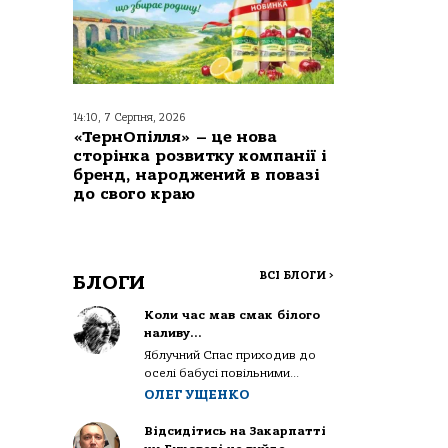
14:10, 7 Серпня, 2026
«ТернОпілля» – це нова
сторінка розвитку компанії і
бренд, народжений в повазі
до свого краю
ВСІ БЛОГИ
>
БЛОГИ
Коли час мав смак білого
наливу…
Яблучний Спас приходив до
оселі бабусі повільними...
ОЛЕГ УЩЕНКО
Відсидітись на Закарпатті