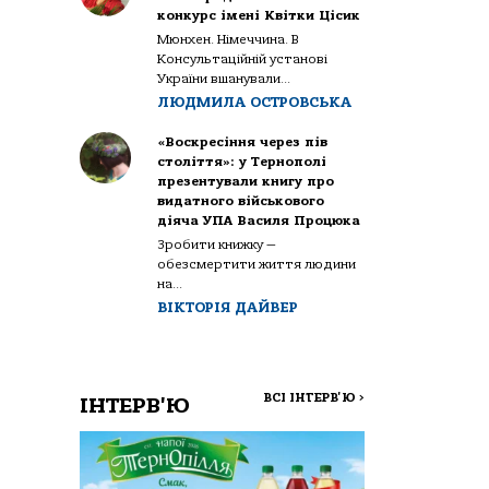
конкурс імені Квітки Цісик
Мюнхен. Німеччина. В
Консультаційній установі
України вшанували...
ЛЮДМИЛА ОСТРОВСЬКА
«Воскресіння через пів
століття»: у Тернополі
презентували книгу про
видатного військового
діяча УПА Василя Процюка
Зробити книжку —
обезсмертити життя людини
на...
ВІКТОРІЯ ДАЙВЕР
ВСІ ІНТЕРВ'Ю
>
ІНТЕРВ'Ю