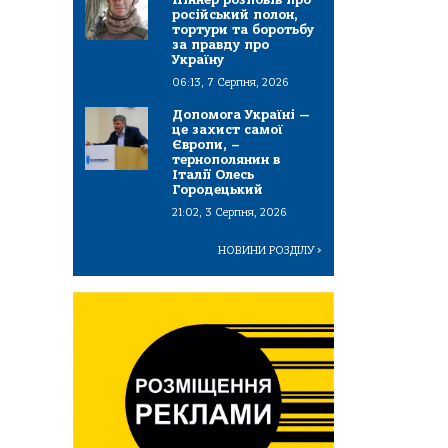
російський полон,
тортури та боротьбу
за правду про
Україну
06:13, 7 Серпня, 2026
Допомога Україні —
це захист самої
Європи, –
тернополянин в
Італії Олесь
Городецький
21:02, 3 Серпня, 2026
НОВИНИ РОЗДІЛУ
>