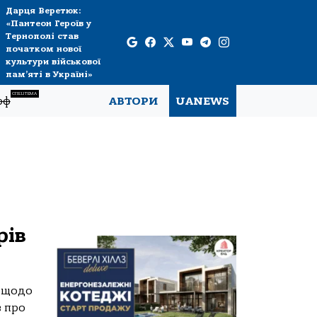
Дарця Веретюк:
«Пантеон Героїв у
Тернополі став
початком нової
культури військової
пам’яті в Україні»
СПЕЦТЕМА
рф
АВТОРИ
UANEWS
рів
і щодо
в про