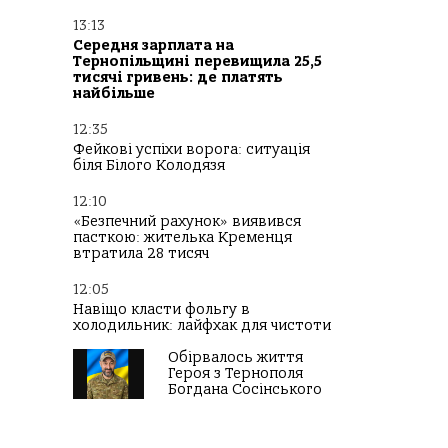
13:13
Середня зарплата на
Тернопільщині перевищила 25,5
тисячі гривень: де платять
найбільше
12:35
Фейкові успіхи ворога: ситуація
біля Білого Колодязя
12:10
«Безпечний рахунок» виявився
пасткою: жителька Кременця
втратила 28 тисяч
12:05
Навіщо класти фольгу в
холодильник: лайфхак для чистоти
Обірвалось життя
Героя з Тернополя
Богдана Сосінського