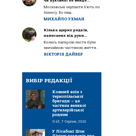
чи Буковелі не вийде…
Московські окупанти б’ють по
бізнесу. Бо наш...
МИХАЙЛО УХМАН
Кілька щирих рядків,
написаних від руки…
Колись паперові листи були
звичайною частиною життя...
ВІКТОРІЯ ДАЙВЕР
ВИБІР РЕДАКЦІЇ
Кожний воїн з
тернопільської
бригади – це
частина великої
артилерійської
родини
11:43, 7 Серпня, 2026
У Лісабоні Шон
Піннер розповів про