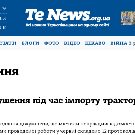
4.76
1.61
0.19
СТАТТІ
БЛОГИ
ФОТО
ВІДЕО
ЦІКАВО
ВІЙНА З
ння
шення під час імпорту тракто
одання документів, що містили неправдиві відомост
ами проведеної роботи у червні складено 12 протоколі