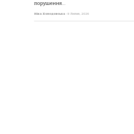
порушення...
Ніка Холодовська
-
8 Липня, 2026