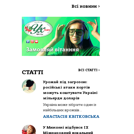
Всі новини
>
ВСІ СТАТТІ
>
СТАТТІ
Урожай під загрозою:
російські атаки портів
можуть коштувати Україні
мільярди доларів
Україна може зібрати один із
найбільших врожаїв...
АНАСТАСІЯ КВІТКОВСЬКА
У Мюнхені відбувся IX
Міжнародний вокальний