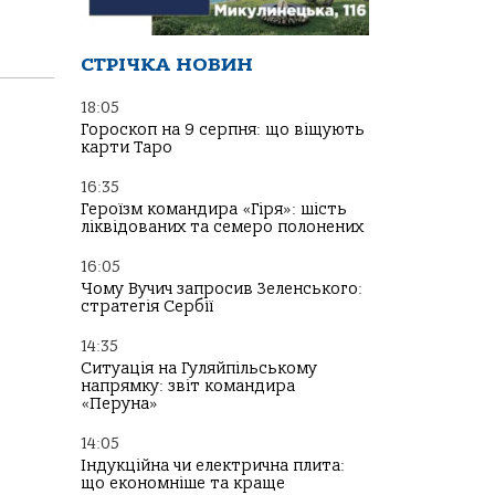
СТРІЧКА НОВИН
18:05
Гороскоп на 9 серпня: що віщують
карти Таро
16:35
Героїзм командира «Гіря»: шість
ліквідованих та семеро полонених
16:05
Чому Вучич запросив Зеленського:
стратегія Сербії
14:35
Ситуація на Гуляйпільському
напрямку: звіт командира
«Перуна»
14:05
Індукційна чи електрична плита:
що економніше та краще