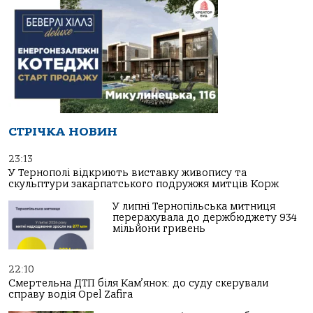
СТРІЧКА НОВИН
23:13
У Тернополі відкриють виставку живопису та
скульптури закарпатського подружжя митців Корж
У липні Тернопільська митниця
перерахувала до держбюджету 934
мільйони гривень
22:10
Смертельна ДТП біля Кам’янок: до суду скерували
справу водія Opel Zafira