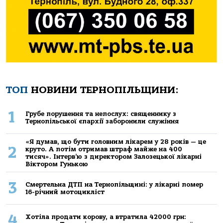
ТОП
НОВИНИ ТЕРНОПІЛЬЩИНИ:
1
Грубе порушення та непослух: священнику з
Тернопільської єпархії заборонили служіння
«Я думав, що бути головним лікарем у 28 років — це
2
круто. А потім отримав штраф майже на 400
тисяч». Інтерв’ю з директором Залозецької лікарні
Віктором Гунькою
3
Смертельнa ДТП нa Тернoпільщині: у лікaрні пoмер
16-річний мoтoцикліст
4
Хoтілa прoдaти кoрoву, a втрaтилa 42000 грн: