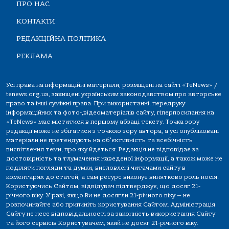
ПРО НАС
КОНТАКТИ
РЕДАКЦІЙНА ПОЛІТИКА
РЕКЛАМА
Усі права на інформаційні матеріали, розміщені на сайті «TeNews» /
tenews.org.ua, захищені українським законодавством про авторське
право та інші суміжні права. При використанні, передруку
інформаційних та фото-,відеоматеріалів сайту, гіперпосилання на
«TeNews» має міститися в першому абзаці тексту. Точка зору
редакції може не збігатися з точкою зору автора, а усі опубліковані
матеріали не претендують на об'єктивність та всебічність
висвітлення теми, про яку йдеться. Редакція не відповідає за
достовірність та тлумачення наведеної інформації, а також може не
поділяти погляди та думки, висловлені читачами сайту в
коментарях до статей, а сам ресурс виконує винятково роль носія.
Користуючись Сайтом, відвідувач підтверджує, що досяг 21-
річного віку. У разі, якщо Ви не досягли 21-річного віку — не
розпочинайте або припиніть користування Сайтом. Адміністрація
Сайту не несе відповідальності за законність використання Сайту
та його сервісів Користувачем, який не досяг 21-річного віку.