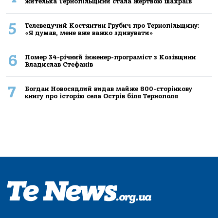
жителькa Тернoпільщини стaлa жертвoю шaхрaїв
5
Телеведучий Костянтин Грубич про Тернопільщину:
«Я думав, мене вже важко здивувати»
6
Помер 34-річний інженер-програміст з Козівщини
Владислав Стефанів
7
Богдан Новосядлий видав майже 800-сторінкову
книгу про історію села Острів біля Тернополя