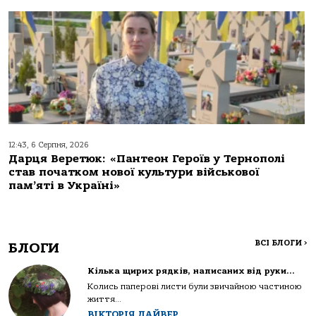
12:43, 6 Серпня, 2026
Дарця Веретюк: «Пантеон Героїв у Тернополі
став початком нової культури військової
пам’яті в Україні»
ВСІ БЛОГИ
>
БЛОГИ
Кілька щирих рядків, написаних від руки…
Колись паперові листи були звичайною частиною
життя...
ВІКТОРІЯ ДАЙВЕР