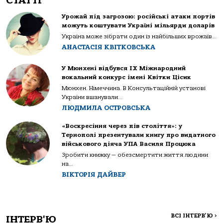
СТАТТІ
Урожай під загрозою: російські атаки портів
можуть коштувати Україні мільярди доларів
Україна може зібрати один із найбільших врожаїв...
АНАСТАСІЯ КВІТКОВСЬКА
У Мюнхені відбувся IX Міжнародний
вокальний конкурс імені Квітки Цісик
Мюнхен. Німеччина. В Консультаційній установі
України вшанували...
ЛЮДМИЛА ОСТРОВСЬКА
«Воскресіння через пів століття»: у
Тернополі презентували книгу про видатного
військового діяча УПА Василя Процюка
Зробити книжку — обезсмертити життя людини
на...
ВІКТОРІЯ ДАЙВЕР
ВСІ ІНТЕРВ'Ю
>
ІНТЕРВ'Ю