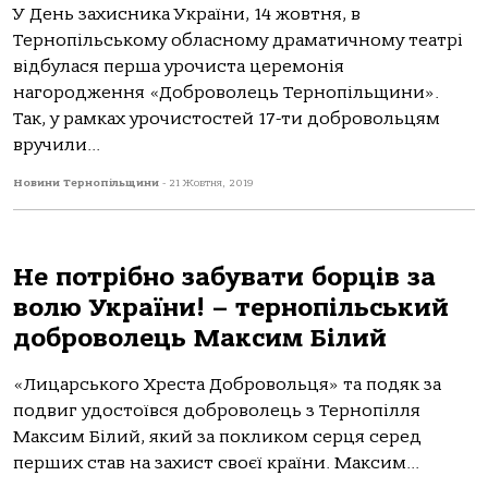
У День захисника України, 14 жовтня, в
Тернопільському обласному драматичному театрі
відбулася перша урочиста церемонія
нагородження «Доброволець Тернопільщини».
Так, у рамках урочистостей 17-ти добровольцям
вручили...
Новини Тернопільщини
-
21 Жовтня, 2019
Не потрібно забувати борців за
волю України! – тернопільський
доброволець Максим Білий
«Лицарського Хреста Добровольця» та подяк за
подвиг удостоївся доброволець з Тернопілля
Максим Білий, який за покликом серця серед
перших став на захист своєї країни. Максим...