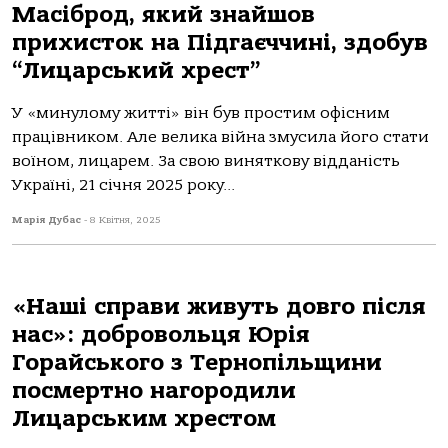
Масіброд, який знайшов
прихисток на Підгаєччині, здобув
“Лицарський хрест”
У «минулому житті» він був простим офісним
працівником. Але велика війна змусила його стати
воїном, лицарем. За свою виняткову відданість
Україні, 21 січня 2025 року...
Марія Дубас
-
8 Квітня, 2025
«Наші справи живуть довго після
нас»: добровольця Юрія
Горайського з Тернопільщини
посмертно нагородили
Лицарським хрестом