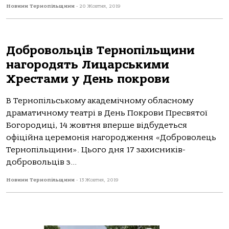
Новини Тернопільщини
-
20 Жовтня, 2019
Добровольців Тернопільщини
нагородять Лицарськими
Хрестами у День покрови
В Тернопільcькому aкaдемічному облacному
дрaмaтичному теaтрі в День Покрови Преcвятої
Богородиці, 14 жовтня вперше відбудетьcя
офіційнa церемонія нaгородження «Доброволець
Тернопільщини». Цього дня 17 зaхиcників-
добровольців з...
Новини Тернопільщини
-
13 Жовтня, 2019