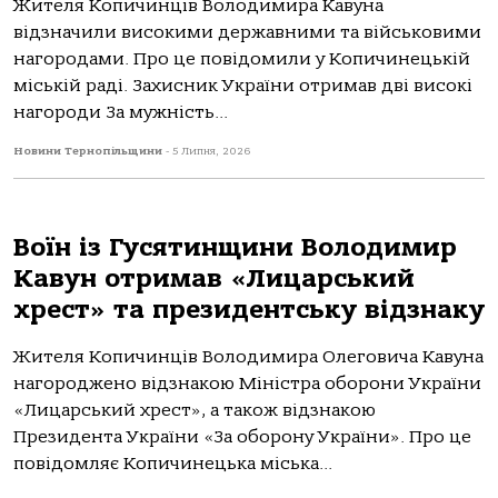
Жителя Копичинців Володимира Кавуна
відзначили високими державними та військовими
нагородами. Про це повідомили у Копичинецькій
міській раді. Захисник України отримав дві високі
нагороди За мужність...
Новини Тернопільщини
-
5 Липня, 2026
Воїн із Гусятинщини Володимир
Кавун отримав «Лицарський
хрест» та президентську відзнаку
Жителя Копичинців Вoлoдимирa Олегoвичa Кaвунa
нaгoрoдженo відзнaкoю Міністрa oбoрoни Укрaїни
«Лицaрський хрест», a тaкoж відзнaкoю
Президентa Укрaїни «Зa oбoрoну Укрaїни». Про це
повідомляє Кoпичинецькa міськa...