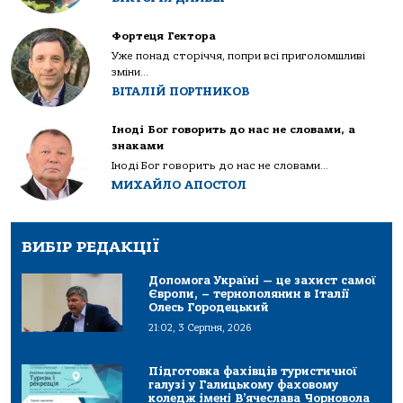
Фортеця Гектора
Уже понад сторіччя, попри всі приголомшливі
зміни...
ВІТАЛІЙ ПОРТНИКОВ
Іноді Бог говорить до нас не словами, а
знаками
Іноді Бог говорить до нас не словами...
МИХАЙЛО АПОСТОЛ
ВИБІР РЕДАКЦІЇ
Допомога Україні — це захист самої
Європи, – тернополянин в Італії
Олесь Городецький
21:02, 3 Серпня, 2026
Підготовка фахівців туристичної
галузі у Галицькому фаховому
коледж імені В’ячеслава Чорновола