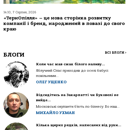
14:10, 7 Серпня, 2026
«ТернОпілля» – це нова сторінка розвитку
компанії і бренд, народжений в повазі до свого
краю
ВСІ БЛОГИ
>
БЛОГИ
Коли час мав смак білого наливу…
Яблучний Спас приходив до оселі бабусі
повільними...
ОЛЕГ УЩЕНКО
Відсидітись на Закарпатті чи Буковелі не
вийде…
Московські окупанти б’ють по бізнесу. Бо наш...
МИХАЙЛО УХМАН
Кілька щирих рядків, написаних від руки…