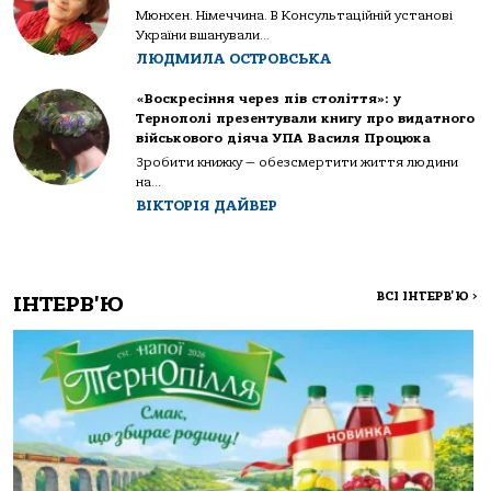
Мюнхен. Німеччина. В Консультаційній установі
України вшанували...
ЛЮДМИЛА ОСТРОВСЬКА
«Воскресіння через пів століття»: у
Тернополі презентували книгу про видатного
військового діяча УПА Василя Процюка
Зробити книжку — обезсмертити життя людини
на...
ВІКТОРІЯ ДАЙВЕР
ВСІ ІНТЕРВ'Ю
>
ІНТЕРВ'Ю