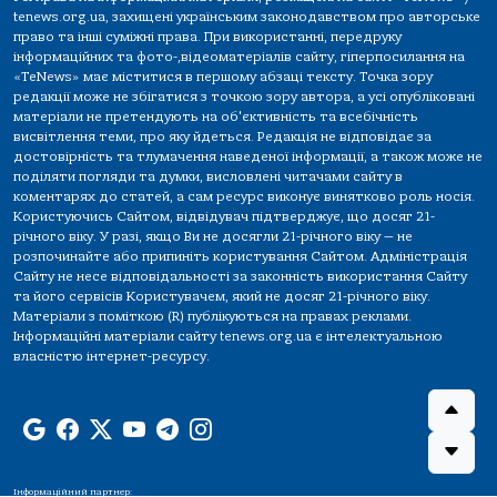
tenews.org.ua, захищені українським законодавством про авторське
право та інші суміжні права. При використанні, передруку
інформаційних та фото-,відеоматеріалів сайту, гіперпосилання на
«TeNews» має міститися в першому абзаці тексту. Точка зору
редакції може не збігатися з точкою зору автора, а усі опубліковані
матеріали не претендують на об'єктивність та всебічність
висвітлення теми, про яку йдеться. Редакція не відповідає за
достовірність та тлумачення наведеної інформації, а також може не
поділяти погляди та думки, висловлені читачами сайту в
коментарях до статей, а сам ресурс виконує винятково роль носія.
Користуючись Сайтом, відвідувач підтверджує, що досяг 21-
річного віку. У разі, якщо Ви не досягли 21-річного віку — не
розпочинайте або припиніть користування Сайтом. Адміністрація
Сайту не несе відповідальності за законність використання Сайту
та його сервісів Користувачем, який не досяг 21-річного віку.
Матеріали з поміткою (R) публікуються на правах реклами.
Інформаційні матеріали сайту tenews.org.ua є інтелектуальною
власністю інтернет-ресурсу.
Інформаційний партнер: