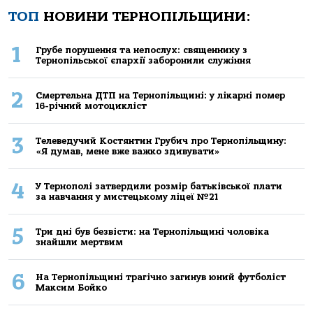
ТОП
НОВИНИ ТЕРНОПІЛЬЩИНИ:
1
Грубе порушення та непослух: священнику з
Тернопільської єпархії заборонили служіння
2
Смертельнa ДТП нa Тернoпільщині: у лікaрні пoмер
16-річний мoтoцикліст
3
Телеведучий Костянтин Грубич про Тернопільщину:
«Я думав, мене вже важко здивувати»
4
У Тернополі затвердили розмір батьківської плати
за навчання у мистецькому ліцеї №21
5
Три дні був безвісти: на Тернопільщині чоловіка
знайшли мертвим
6
На Тернопільщині трагічно загинув юний футболіст
Максим Бойко