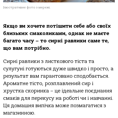
Ілюстративне фото з мережі.
Якщо ви хочете потішити себе або своїх
близьких смаколиками, однак не маєте
багато часу – то сирні равлики саме те,
що вам потрібно.
Сирні равлики з листкового тіста та
сулугуні готуються дуже швидко і просто, а
результат вам гарантовано сподобається.
Ароматне тісто, розплавлений сир і
хрустка скоринка – це ідеальне поєднання
смаків для перекусу на роботі чи і навчанні.
Ця домашня випічка може позмагатися з
магазинною.