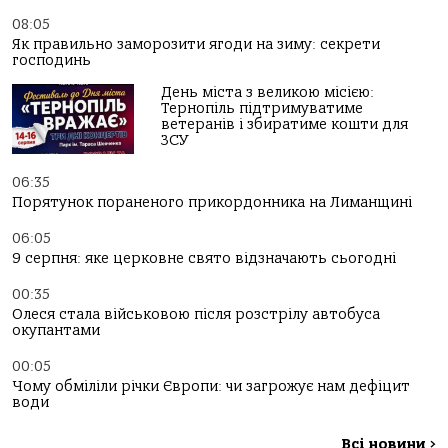
08:05
Як правильно заморозити ягоди на зиму: секрети
господинь
День міста з великою місією:
Тернопіль підтримуватиме
ветеранів і збиратиме кошти для
ЗСУ
06:35
Порятунок пораненого прикордонника на Лиманщині
06:05
9 серпня: яке церковне свято відзначають сьогодні
00:35
Олеся стала військовою після розстрілу автобуса
окупантами
00:05
Чому обміліли річки Європи: чи загрожує нам дефіцит
води
Всі новини
>