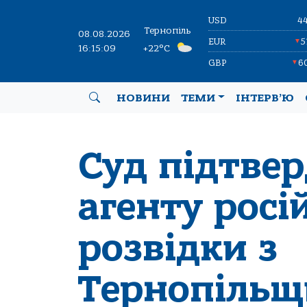
USD
4
Тернопіль
08.08.2026
EUR
5
▼
16:15:09
+22°C
GBP
6
▼
НОВИНИ
ТЕМИ
ІНТЕРВ’Ю
Суд підтве
агенту росі
розвідки з
Тернопільщ