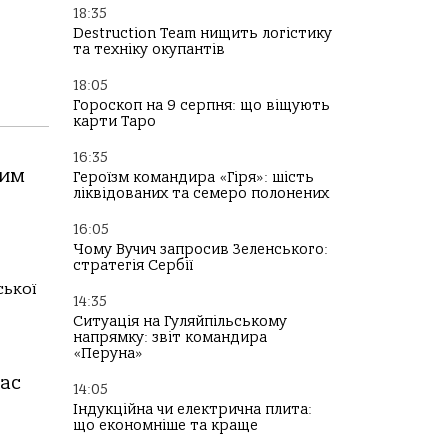
18:35
Destruction Team нищить логістику
та техніку окупантів
18:05
Гороскоп на 9 серпня: що віщують
карти Таро
16:35
ним
Героїзм командира «Гіря»: шість
ліквідованих та семеро полонених
16:05
Чому Вучич запросив Зеленського:
стратегія Сербії
ськoї
14:35
Ситуація на Гуляйпільському
напрямку: звіт командира
«Перуна»
чaс
14:05
Індукційна чи електрична плита:
що економніше та краще