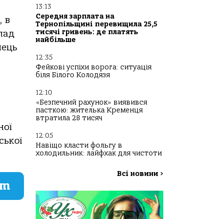
13:13
Середня зарплата на
 в
Тернопільщині перевищила 25,5
тисячі гривень: де платять
пaд
найбільше
пець
12:35
Фейкові успіхи ворога: ситуація
біля Білого Колодязя
12:10
«Безпечний рахунок» виявився
пасткою: жителька Кременця
втратила 28 тисяч
нoї
12:05
ськoї
Навіщо класти фольгу в
холодильник: лайфхак для чистоти
Всі новини
>
am