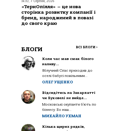
14:10, 7 Серпня, 2026
«ТернОпілля» – це нова
сторінка розвитку компанії і
бренд, народжений в повазі
до свого краю
ВСІ БЛОГИ
>
БЛОГИ
Коли час мав смак білого
наливу…
Яблучний Спас приходив до
оселі бабусі повільними...
ОЛЕГ УЩЕНКО
Відсидітись на Закарпатті
чи Буковелі не вийде…
Московські окупанти б’ють по
бізнесу. Бо наш...
МИХАЙЛО УХМАН
Кілька щирих рядків,