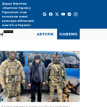
Дарця Веретюк:
«Пантеон Героїв у
Тернополі став
початком нової
культури військової
пам’яті в Україні»
СПЕЦТЕМА
рф
АВТОРИ
UANEWS
 підтвердив вирок агенту російської розвідки з