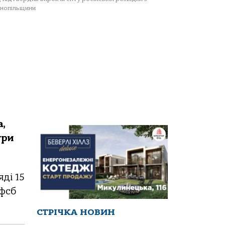
нопільщини
,
ури
ді 15
 фсб
СТРІЧКА НОВИН