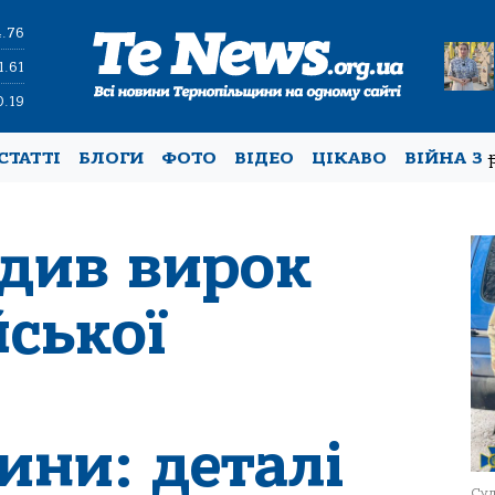
4.76
1.61
0.19
СТАТТІ
БЛОГИ
ФОТО
ВІДЕО
ЦІКАВО
ВІЙНА З
рдив вирок
йської
ини: деталі
Суд