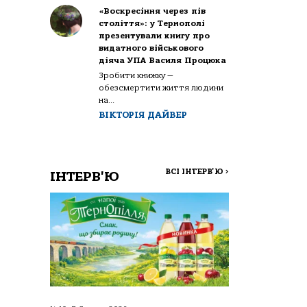
«Воскресіння через пів
століття»: у Тернополі
презентували книгу про
видатного військового
діяча УПА Василя Процюка
Зробити книжку —
обезсмертити життя людини
на...
ВІКТОРІЯ ДАЙВЕР
ВСІ ІНТЕРВ'Ю
>
ІНТЕРВ'Ю