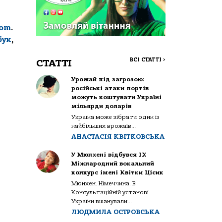
com
.
бук
,
ВСІ СТАТТІ
>
СТАТТІ
Урожай під загрозою:
російські атаки портів
можуть коштувати Україні
мільярди доларів
Україна може зібрати один із
найбільших врожаїв...
АНАСТАСІЯ КВІТКОВСЬКА
У Мюнхені відбувся IX
Міжнародний вокальний
конкурс імені Квітки Цісик
Мюнхен. Німеччина. В
Консультаційній установі
України вшанували...
ЛЮДМИЛА ОСТРОВСЬКА