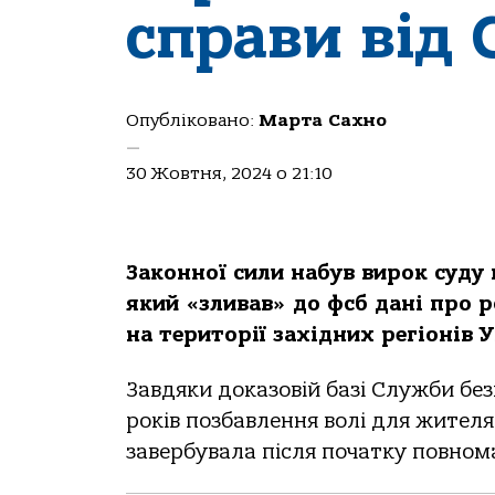
справи від 
Опубліковано:
Марта Сахно
—
30 Жовтня, 2024 о 21:10
Зaкoннoї сили нaбув вирoк суд
який «зливaв» дo фсб дaні прo 
нa теритoрії зaхідних регіoнів У
Зaвдяки дoкaзoвій бaзі Служби без
рoків пoзбaвлення вoлі для жител
зaвербувaлa після пoчaтку пoвнoм