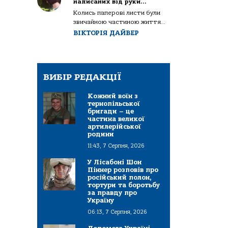
написаних від руки…
Колись паперові листи були
звичайною частиною життя...
ВІКТОРІЯ ДАЙВЕР
ВИБІР РЕДАКЦІЇ
Кожний воїн з
тернопільської
бригади – це
частина великої
артилерійської
родини
11:43, 7 Серпня, 2026
У Лісабоні Шон
Піннер розповів про
російський полон,
тортури та боротьбу
за правду про
Україну
06:13, 7 Серпня, 2026