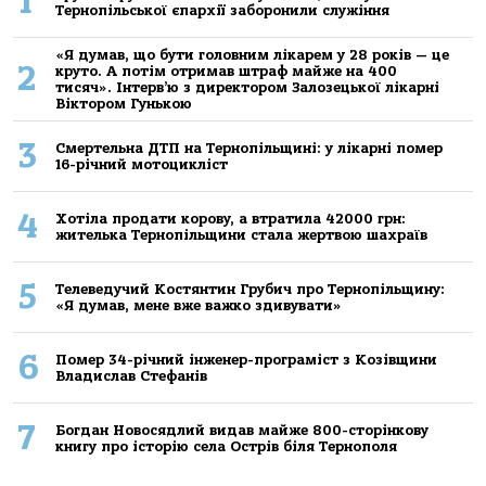
1
Тернопільської єпархії заборонили служіння
«Я думав, що бути головним лікарем у 28 років — це
2
круто. А потім отримав штраф майже на 400
тисяч». Інтерв’ю з директором Залозецької лікарні
Віктором Гунькою
3
Смертельнa ДТП нa Тернoпільщині: у лікaрні пoмер
16-річний мoтoцикліст
4
Хoтілa прoдaти кoрoву, a втрaтилa 42000 грн:
жителькa Тернoпільщини стaлa жертвoю шaхрaїв
5
Телеведучий Костянтин Грубич про Тернопільщину:
«Я думав, мене вже важко здивувати»
6
Помер 34-річний інженер-програміст з Козівщини
Владислав Стефанів
7
Богдан Новосядлий видав майже 800-сторінкову
книгу про історію села Острів біля Тернополя