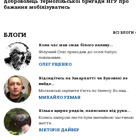
доброволець Тернопільської бригади НГУ про
бажання мобілізуватись
ВСІ БЛОГИ
>
БЛОГИ
Коли час мав смак білого наливу…
Яблучний Спас приходив до оселі бабусі
повільними...
ОЛЕГ УЩЕНКО
Відсидітись на Закарпатті чи Буковелі не
вийде…
Московські окупанти б’ють по бізнесу. Бо наш...
МИХАЙЛО УХМАН
Кілька щирих рядків, написаних від руки…
Колись паперові листи були звичайною частиною
життя...
ВІКТОРІЯ ДАЙВЕР