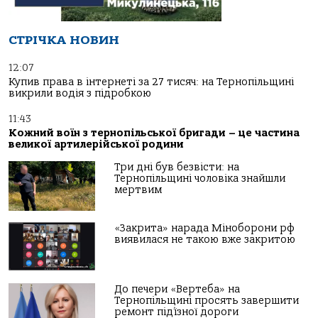
СТРІЧКА НОВИН
12:07
Купив права в інтернеті за 27 тисяч: на Тернопільщині
викрили водія з підробкою
11:43
Кожний воїн з тернопільської бригади – це частина
великої артилерійської родини
Три дні був безвісти: на
Тернопільщині чоловіка знайшли
мертвим
«Закрита» нарада Міноборони рф
виявилася не такою вже закритою
До печери «Вертеба» на
Тернопільщині просять завершити
ремонт під’їзної дороги