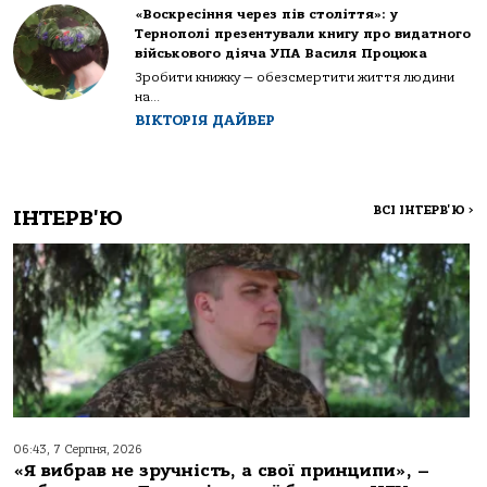
«Воскресіння через пів століття»: у
Тернополі презентували книгу про видатного
військового діяча УПА Василя Процюка
Зробити книжку — обезсмертити життя людини
на...
ВІКТОРІЯ ДАЙВЕР
ВСІ ІНТЕРВ'Ю
>
ІНТЕРВ'Ю
06:43, 7 Серпня, 2026
«Я вибрав не зручність, а свої принципи», –