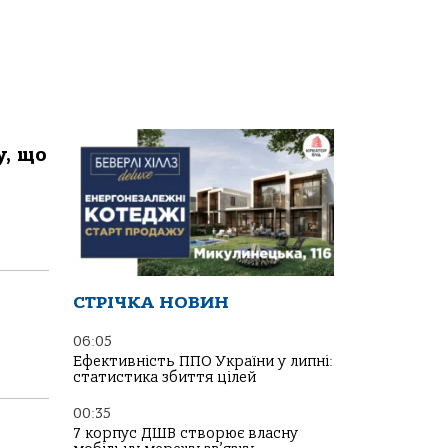
у, що
СТРІЧКА НОВИН
06:05
Ефективність ППО України у липні:
статистика збиття цілей
00:35
7 корпус ДШВ створює власну