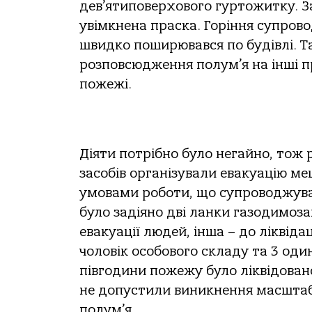
дев’ятиповерхового гуртожитку. З
увімкнена праска. Горіння супров
швидко поширювався по будівлі. Т
розповсюдження полум’я на інші 
пожежі.
Діяти потрібно було негайно, тож
засобів організували евакуацію ме
умовами роботи, що супроводжува
було задіяно дві ланки газодимоз
евакуації людей, інша – до ліквідац
чоловік особового складу та 3 од
півгодини пожежу було ліквідовано
не допустили виникнення масштаб
полум’я.