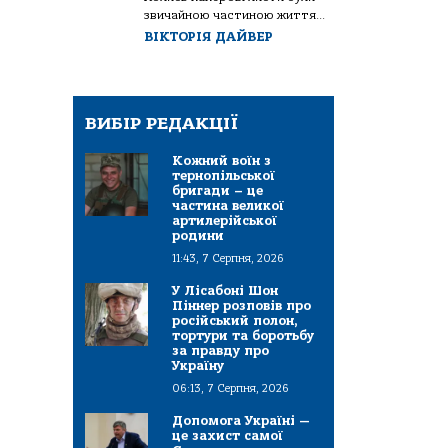
звичайною частиною життя...
ВІКТОРІЯ ДАЙВЕР
ВИБІР РЕДАКЦІЇ
Кожний воїн з
тернопільської
бригади – це
частина великої
артилерійської
родини
11:43, 7 Серпня, 2026
У Лісабоні Шон
Піннер розповів про
російський полон,
тортури та боротьбу
за правду про
Україну
06:13, 7 Серпня, 2026
Допомога Україні —
це захист самої