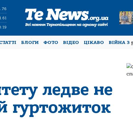
4.76
1.61
0.19
СТАТТІ
БЛОГИ
ФОТО
ВІДЕО
ЦІКАВО
ВІЙНА З
тету ледве не
ій гуртожиток