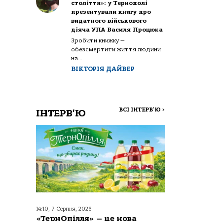
століття»: у Тернополі
презентували книгу про
видатного військового
діяча УПА Василя Процюка
Зробити книжку —
обезсмертити життя людини
на...
ВІКТОРІЯ ДАЙВЕР
ВСІ ІНТЕРВ'Ю
>
ІНТЕРВ'Ю
14:10, 7 Серпня, 2026
«ТернОпілля» – це нова