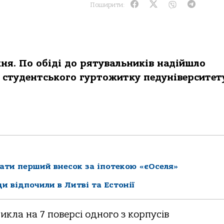
Поширити:
я. По обіді до рятувальників надійшло
а студентського гуртожитку педуніверситет
ати перший внесок за іпотекою «єОселя»
ди відпочили в Литві та Естонії
икла на 7 поверсі одного з корпусів