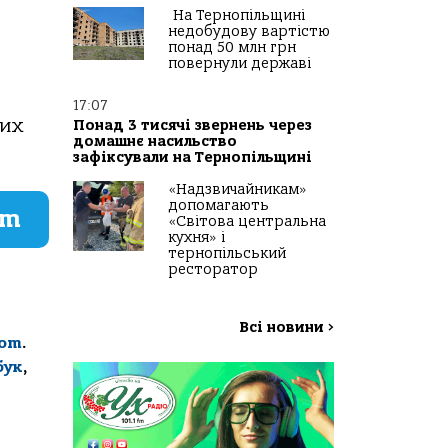
На Тернопільщині
недобудову вартістю
понад 50 млн грн
повернули державі
17:07
них
Понад 3 тисячі звернень через
домашнє насильство
зафіксували на Тернопільщині
«Надзвичайникам»
допомагають
am
«Світова центральна
кухня» і
тернопільський
ресторатор
Всі новини
>
com
.
бук
,