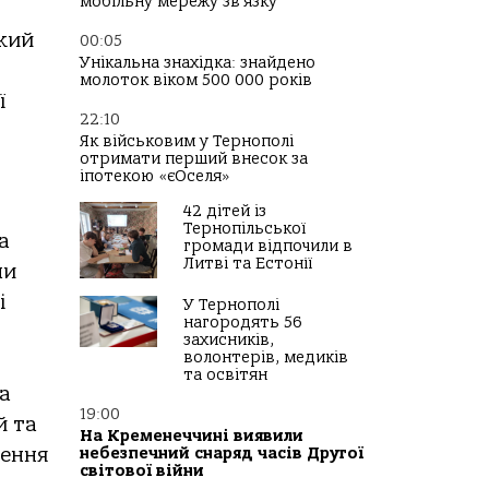
мобільну мережу зв’язку
який
00:05
Унікальна знахідка: знайдено
молоток віком 500 000 років
ї
22:10
Як військовим у Тернополі
отримати перший внесок за
іпотекою «єОселя»
42 дітей із
Тернопільської
а
громади відпочили в
Литві та Естонії
ми
і
У Тернополі
нагородять 56
захисників,
волонтерів, медиків
та освітян
а
19:00
й та
На Кременеччині виявили
ження
небезпечний снаряд часів Другої
світової війни