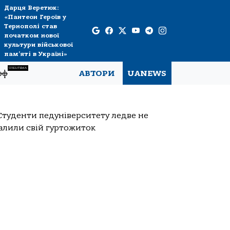
Дарця Веретюк:
«Пантеон Героїв у
Тернополі став
початком нової
культури військової
пам’яті в Україні»
СПЕЦТЕМА
рф
АВТОРИ
UANEWS