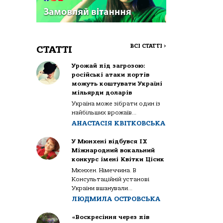
ВСІ СТАТТІ
>
СТАТТІ
Урожай під загрозою:
російські атаки портів
можуть коштувати Україні
мільярди доларів
Україна може зібрати один із
найбільших врожаїв...
АНАСТАСІЯ КВІТКОВСЬКА
У Мюнхені відбувся IX
Міжнародний вокальний
конкурс імені Квітки Цісик
Мюнхен. Німеччина. В
Консультаційній установі
України вшанували...
ЛЮДМИЛА ОСТРОВСЬКА
«Воскресіння через пів