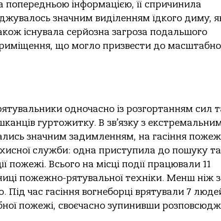
а попередньою інформацією, її спричинила
оджувалось значним виділенням їдкого диму, 
акож існувала серйозна загроза подальшого
приміщення, що могло призвести до масштабно
 рятувальники одночасно із розгортанням сил т
шканців гуртожитку. В зв’язку з екстремальни
лись значним задимленням, на гасіння пожеж
ахисної служби: одна приступила до пошуку та
ії пожежі. Всього на місці події працювали 11
иниці пожежно-рятувальної техніки. Менш ніж з
. Під час гасіння вогнеборці врятували 7 люде
ної пожежі, своєчасно зупинивши розповсюд