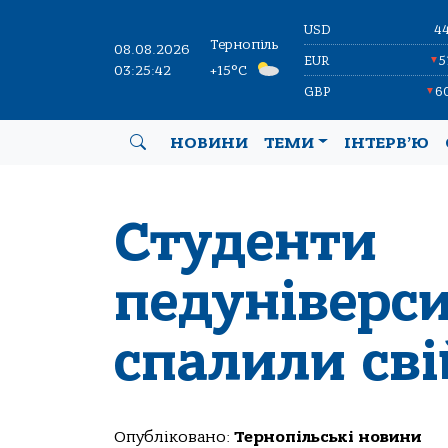
USD
4
Тернопіль
08.08.2026
EUR
5
▼
03:25:43
+15°C
GBP
6
▼
НОВИНИ
ТЕМИ
ІНТЕРВ’Ю
Студенти
педуніверси
спалили св
Опубліковано:
Тернопільські новини