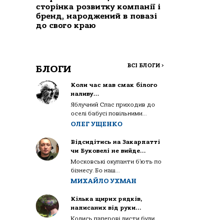
сторінка розвитку компанії і
бренд, народжений в повазі
до свого краю
ВСІ БЛОГИ
>
БЛОГИ
Коли час мав смак білого
наливу…
Яблучний Спас приходив до
оселі бабусі повільними...
ОЛЕГ УЩЕНКО
Відсидітись на Закарпатті
чи Буковелі не вийде…
Московські окупанти б’ють по
бізнесу. Бо наш...
МИХАЙЛО УХМАН
Кілька щирих рядків,
написаних від руки…
Колись паперові листи були