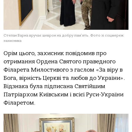
Степан Барна вручає шеврон на добру памʼять. Фото зі соцмереж
захисника
Орім цього, захисник повідомив про
отримання Ордена Святого праведного
Філарета Милостивого з гаслом «За віру в
Бога, вірність Церкві та любов до України».
Відзнака була підписана Святійшим
Патріархом Київським і всієї Руси-України
Філаретом.