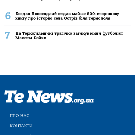
6
Богдан Новосядлий видав майже 800-сторінкову
книгу про історію села Острів біля Тернополя
7
На Тернопільщині трагічно загинув юний футболіст
Максим Бойко
ПРО НАС
КОНТАКТИ