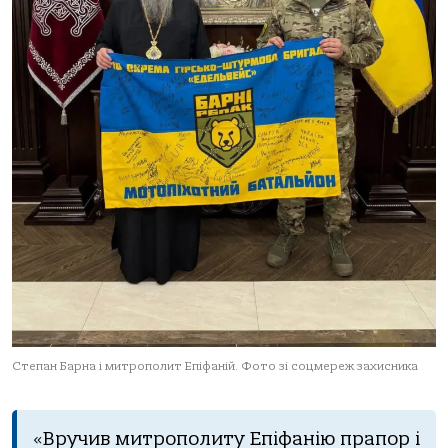
Степан Барна і митрополит Епіфаній. Фото зі соцмереж захисника
«Вручив митрополиту Епіфанію прапор і