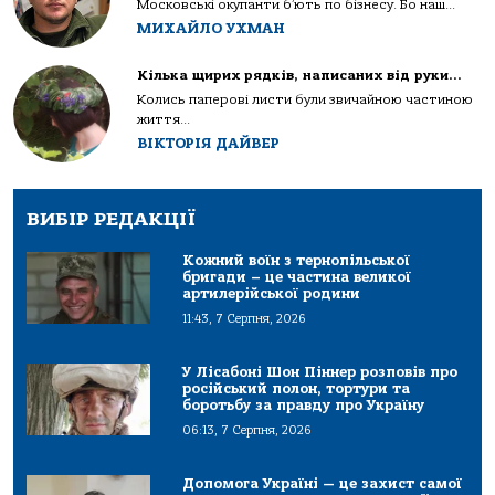
Московські окупанти б’ють по бізнесу. Бо наш...
МИХАЙЛО УХМАН
Кілька щирих рядків, написаних від руки…
Колись паперові листи були звичайною частиною
життя...
ВІКТОРІЯ ДАЙВЕР
ВИБІР РЕДАКЦІЇ
Кожний воїн з тернопільської
бригади – це частина великої
артилерійської родини
11:43, 7 Серпня, 2026
У Лісабоні Шон Піннер розповів про
російський полон, тортури та
боротьбу за правду про Україну
06:13, 7 Серпня, 2026
Допомога Україні — це захист самої