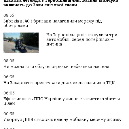
Шахова легенда з Тернопільщини: Василя Іванчука
включать до Зали світової слави
08:35
Зв’язківці 40-ї бригади налагодили мережу під
обстрілами
На Тернопільщині зіткнулися три
автомобілі: серед потерпілих —
дитина
08:05
Чи можна їсти яблучні огризки: небезпека насіння
06:35
На Закарпатті арештували двох ексначальників ТЦК
06:05
Ефективність ППО України у липні: статистика збиття
цілей
00:35
7 корпус ДШВ створює власну мобільну мережу зв’язку