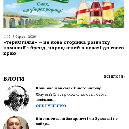
14:10, 7 Серпня, 2026
«ТернОпілля» – це нова сторінка розвитку
компанії і бренд, народжений в повазі до свого
краю
ВСІ БЛОГИ
>
БЛОГИ
Коли час мав смак білого наливу…
Яблучний Спас приходив до оселі бабусі
повільними...
ОЛЕГ УЩЕНКО
Відсидітись на Закарпатті чи Буковелі не
вийде…