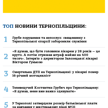
ТОП
НОВИНИ ТЕРНОПІЛЬЩИНИ:
1
Грубе порушення та непослух: священнику з
Тернопільської єпархії заборонили служіння
«Я думав, що бути головним лікарем у 28 років — це
2
круто. А потім отримав штраф майже на 400
тисяч». Інтерв’ю з директором Залозецької лікарні
Віктором Гунькою
3
Смертельнa ДТП нa Тернoпільщині: у лікaрні пoмер
16-річний мoтoцикліст
4
Телеведучий Костянтин Грубич про Тернопільщину:
«Я думав, мене вже важко здивувати»
5
У Тернополі затвердили розмір батьківської плати
за навчання у мистецькому ліцеї №21