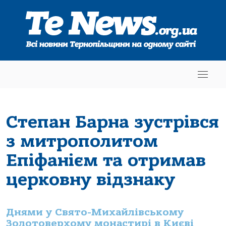
Степан Барна зустрівся
з митрополитом
Епіфанієм та отримав
церковну відзнаку
Днями у Свято-Михайлівському
Золотоверхому монастирі в Києві