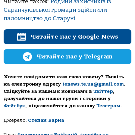
Читайте також:
Родини захисників із
Саранчуківської громади здійснили
паломництво до Старуні
Читайте нас у Google News
Читайте нас у Telegram
Хочете повідомити нам свою новину? Пишіть
на електронну адресу
tenews.te.ua@gmail.com
.
Слідкуйте за нашими новинами в
Твіттер
,
долучайтеся до нашої групи і сторінки у
Фейсбук
, підключайтеся до каналу
Телеграм
.
Джерело:
Степан Барна
Теги:
#митрополит Епіфаній
,
#російсько-