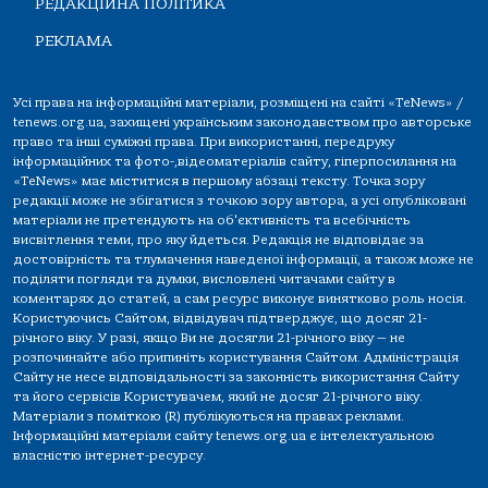
РЕДАКЦІЙНА ПОЛІТИКА
РЕКЛАМА
Усі права на інформаційні матеріали, розміщені на сайті «TeNews» /
tenews.org.ua, захищені українським законодавством про авторське
право та інші суміжні права. При використанні, передруку
інформаційних та фото-,відеоматеріалів сайту, гіперпосилання на
«TeNews» має міститися в першому абзаці тексту. Точка зору
редакції може не збігатися з точкою зору автора, а усі опубліковані
матеріали не претендують на об'єктивність та всебічність
висвітлення теми, про яку йдеться. Редакція не відповідає за
достовірність та тлумачення наведеної інформації, а також може не
поділяти погляди та думки, висловлені читачами сайту в
коментарях до статей, а сам ресурс виконує винятково роль носія.
Користуючись Сайтом, відвідувач підтверджує, що досяг 21-
річного віку. У разі, якщо Ви не досягли 21-річного віку — не
розпочинайте або припиніть користування Сайтом. Адміністрація
Сайту не несе відповідальності за законність використання Сайту
та його сервісів Користувачем, який не досяг 21-річного віку.
Матеріали з поміткою (R) публікуються на правах реклами.
Інформаційні матеріали сайту tenews.org.ua є інтелектуальною
власністю інтернет-ресурсу.