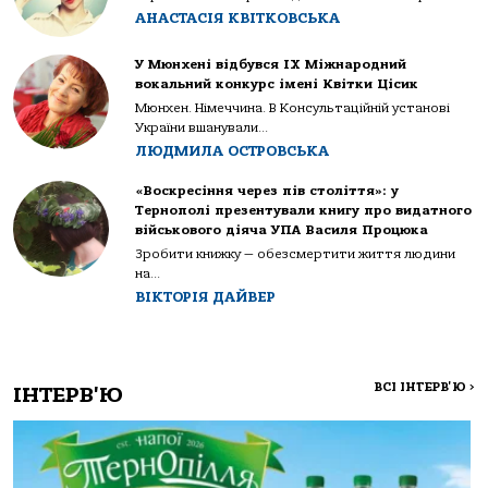
АНАСТАСІЯ КВІТКОВСЬКА
У Мюнхені відбувся IX Міжнародний
вокальний конкурс імені Квітки Цісик
Мюнхен. Німеччина. В Консультаційній установі
України вшанували...
ЛЮДМИЛА ОСТРОВСЬКА
«Воскресіння через пів століття»: у
Тернополі презентували книгу про видатного
військового діяча УПА Василя Процюка
Зробити книжку — обезсмертити життя людини
на...
ВІКТОРІЯ ДАЙВЕР
ВСІ ІНТЕРВ'Ю
>
ІНТЕРВ'Ю