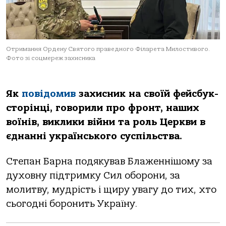
Отримання Ордену Святого праведного Філарета Милостивого.
Фото зі соцмереж захисника
Як
повідомив
захисник на своїй фейсбук-
сторінці, говорили про фронт, наших
воїнів, виклики війни та роль Церкви в
єднанні українського суспільства.
Степан Барна подякував Блаженнішому за
духовну підтримку Сил оборони, за
молитву, мудрість і щиру увагу до тих, хто
сьогодні боронить Україну.