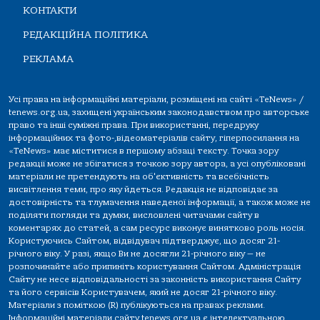
КОНТАКТИ
РЕДАКЦІЙНА ПОЛІТИКА
РЕКЛАМА
Усі права на інформаційні матеріали, розміщені на сайті «TeNews» /
tenews.org.ua, захищені українським законодавством про авторське
право та інші суміжні права. При використанні, передруку
інформаційних та фото-,відеоматеріалів сайту, гіперпосилання на
«TeNews» має міститися в першому абзаці тексту. Точка зору
редакції може не збігатися з точкою зору автора, а усі опубліковані
матеріали не претендують на об'єктивність та всебічність
висвітлення теми, про яку йдеться. Редакція не відповідає за
достовірність та тлумачення наведеної інформації, а також може не
поділяти погляди та думки, висловлені читачами сайту в
коментарях до статей, а сам ресурс виконує винятково роль носія.
Користуючись Сайтом, відвідувач підтверджує, що досяг 21-
річного віку. У разі, якщо Ви не досягли 21-річного віку — не
розпочинайте або припиніть користування Сайтом. Адміністрація
Сайту не несе відповідальності за законність використання Сайту
та його сервісів Користувачем, який не досяг 21-річного віку.
Матеріали з поміткою (R) публікуються на правах реклами.
Інформаційні матеріали сайту tenews.org.ua є інтелектуальною