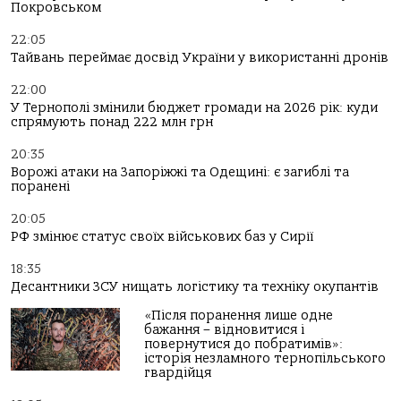
Покровськом
22:05
Тайвань переймає досвід України у використанні дронів
22:00
У Тернополі змінили бюджет громади на 2026 рік: куди
спрямують понад 222 млн грн
20:35
Ворожі атаки на Запоріжжі та Одещині: є загиблі та
поранені
20:05
РФ змінює статус своїх військових баз у Сирії
18:35
Десантники ЗСУ нищать логістику та техніку окупантів
«Після поранення лише одне
бажання – відновитися і
повернутися до побратимів»:
історія незламного тернопільського
гвардійця