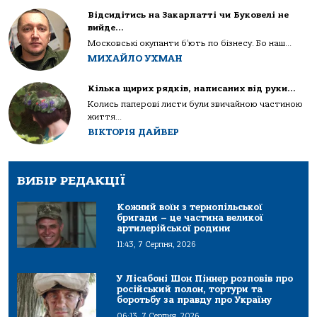
Відсидітись на Закарпатті чи Буковелі не
вийде…
Московські окупанти б’ють по бізнесу. Бо наш...
МИХАЙЛО УХМАН
Кілька щирих рядків, написаних від руки…
Колись паперові листи були звичайною частиною
життя...
ВІКТОРІЯ ДАЙВЕР
ВИБІР РЕДАКЦІЇ
Кожний воїн з тернопільської
бригади – це частина великої
артилерійської родини
11:43, 7 Серпня, 2026
У Лісабоні Шон Піннер розповів про
російський полон, тортури та
боротьбу за правду про Україну
06:13, 7 Серпня, 2026