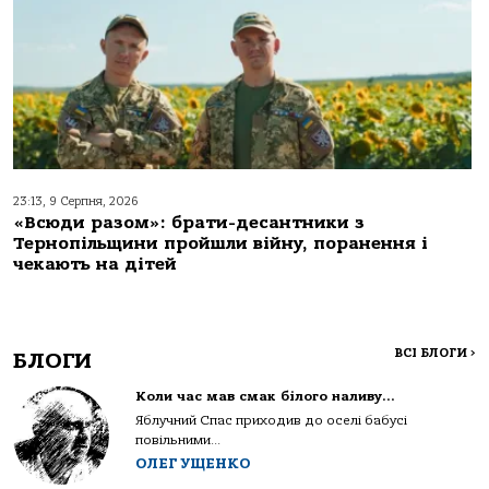
23:13, 9 Серпня, 2026
«Всюди разом»: брати-десантники з
Тернопільщини пройшли війну, поранення і
чекають на дітей
ВСІ БЛОГИ
>
БЛОГИ
Коли час мав смак білого наливу…
Яблучний Спас приходив до оселі бабусі
повільними...
ОЛЕГ УЩЕНКО