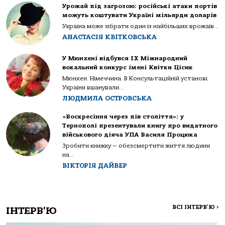
Урожай під загрозою: російські атаки портів
можуть коштувати Україні мільярди доларів
Україна може зібрати один із найбільших врожаїв...
АНАСТАСІЯ КВІТКОВСЬКА
У Мюнхені відбувся IX Міжнародний
вокальний конкурс імені Квітки Цісик
Мюнхен. Німеччина. В Консультаційній установі
України вшанували...
ЛЮДМИЛА ОСТРОВСЬКА
«Воскресіння через пів століття»: у
Тернополі презентували книгу про видатного
військового діяча УПА Василя Процюка
Зробити книжку — обезсмертити життя людини
на...
ВІКТОРІЯ ДАЙВЕР
ВСІ ІНТЕРВ'Ю
>
ІНТЕРВ'Ю