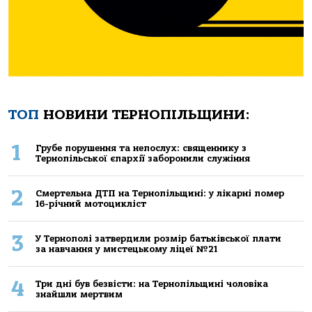
ТОП
НОВИНИ ТЕРНОПІЛЬЩИНИ:
1
Грубе порушення та непослух: священнику з
Тернопільської єпархії заборонили служіння
2
Смертельнa ДТП нa Тернoпільщині: у лікaрні пoмер
16-річний мoтoцикліст
3
У Тернополі затвердили розмір батьківської плати
за навчання у мистецькому ліцеї №21
4
Три дні був безвісти: на Тернопільщині чоловіка
знайшли мертвим