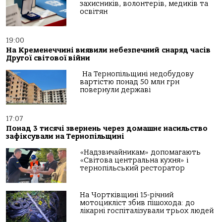
захисників, волонтерів, медиків та
освітян
19:00
На Кременеччині виявили небезпечний снаряд часів
Другої світової війни
На Тернопільщині недобудову
вартістю понад 50 млн грн
повернули державі
17:07
Понад 3 тисячі звернень через домашнє насильство
зафіксували на Тернопільщині
«Надзвичайникам» допомагають
«Світова центральна кухня» і
тернопільський ресторатор
На Чортківщині 15-річний
мотоцикліст збив пішохода: до
лікарні госпіталізували трьох людей