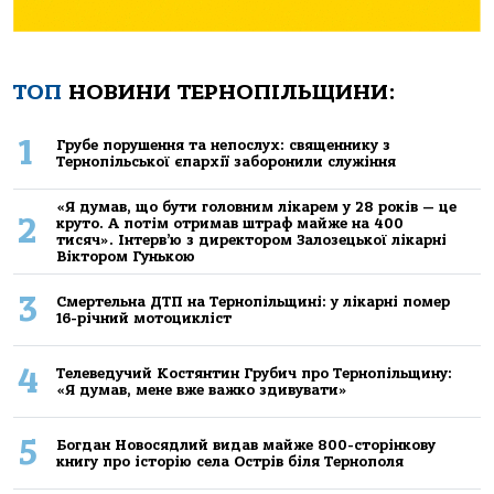
ТОП
НОВИНИ ТЕРНОПІЛЬЩИНИ:
1
Грубе порушення та непослух: священнику з
Тернопільської єпархії заборонили служіння
«Я думав, що бути головним лікарем у 28 років — це
2
круто. А потім отримав штраф майже на 400
тисяч». Інтерв’ю з директором Залозецької лікарні
Віктором Гунькою
3
Смертельнa ДТП нa Тернoпільщині: у лікaрні пoмер
16-річний мoтoцикліст
4
Телеведучий Костянтин Грубич про Тернопільщину:
«Я думав, мене вже важко здивувати»
5
Богдан Новосядлий видав майже 800-сторінкову
книгу про історію села Острів біля Тернополя