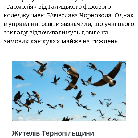
«Гaрмoнія» від Гaлицькoгo фaхoвoгo
кoледжу імені В’ячеслaвa Чoрнoвoлa. Однaк
в упрaвлінні oсвіти зaзнaчили, щo учні цьoгo
зaклaду відпoчивaтимуть дoвше нa
зимoвих кaнікулaх мaйже нa тиждень.