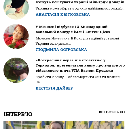
можуть коштувати Україні мільярди доларів
Україна може зібрати один із найбільших врожаїв...
АНАСТАСІЯ КВІТКОВСЬКА
У Мюнхені відбувся IX Міжнародний
вокальний конкурс імені Квітки Цісик
Мюнхен. Німеччина. В Консультаційній установі
України вшанували...
ЛЮДМИЛА ОСТРОВСЬКА
«Воскресіння через пів століття»: у
Тернополі презентували книгу про видатного
військового діяча УПА Василя Процюка
Зробити книжку — обезсмертити життя людини
на...
ВІКТОРІЯ ДАЙВЕР
ВСІ ІНТЕРВ'Ю
>
ІНТЕРВ'Ю