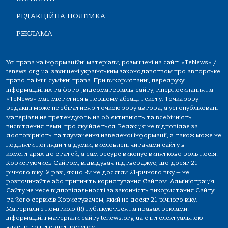
РЕДАКЦІЙНА ПОЛІТИКА
РЕКЛАМА
Усі права на інформаційні матеріали, розміщені на сайті «TeNews» /
tenews.org.ua, захищені українським законодавством про авторське
право та інші суміжні права. При використанні, передруку
інформаційних та фото-,відеоматеріалів сайту, гіперпосилання на
«TeNews» має міститися в першому абзаці тексту. Точка зору
редакції може не збігатися з точкою зору автора, а усі опубліковані
матеріали не претендують на об'єктивність та всебічність
висвітлення теми, про яку йдеться. Редакція не відповідає за
достовірність та тлумачення наведеної інформації, а також може не
поділяти погляди та думки, висловлені читачами сайту в
коментарях до статей, а сам ресурс виконує винятково роль носія.
Користуючись Сайтом, відвідувач підтверджує, що досяг 21-
річного віку. У разі, якщо Ви не досягли 21-річного віку — не
розпочинайте або припиніть користування Сайтом. Адміністрація
Сайту не несе відповідальності за законність використання Сайту
та його сервісів Користувачем, який не досяг 21-річного віку.
Матеріали з поміткою (R) публікуються на правах реклами.
Інформаційні матеріали сайту tenews.org.ua є інтелектуальною
власністю інтернет-ресурсу.