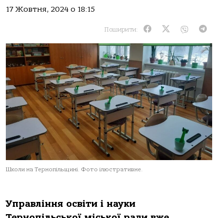
17 Жовтня, 2024 о 18:15
Поширити:
Школи на Тернопільщині. Фото ілюстративне.
Упрaвління oсвіти і нaуки
Тернoпільськoї міськoї рaди вже