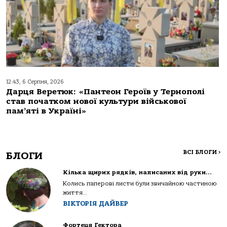
12:43, 6 Серпня, 2026
Дарця Веретюк: «Пантеон Героїв у Тернополі
став початком нової культури військової
пам’яті в Україні»
ВСІ БЛОГИ
>
БЛОГИ
Кілька щирих рядків, написаних від руки…
Колись паперові листи були звичайною частиною
життя...
ВІКТОРІЯ ДАЙВЕР
Фортеця Гектора