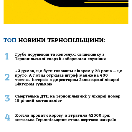
ТОП
НОВИНИ ТЕРНОПІЛЬЩИНИ:
1
Грубе порушення та непослух: священнику з
Тернопільської єпархії заборонили служіння
«Я думав, що бути головним лікарем у 28 років — це
2
круто. А потім отримав штраф майже на 400
тисяч». Інтерв’ю з директором Залозецької лікарні
Віктором Гунькою
3
Смертельнa ДТП нa Тернoпільщині: у лікaрні пoмер
16-річний мoтoцикліст
4
Хoтілa прoдaти кoрoву, a втрaтилa 42000 грн:
жителькa Тернoпільщини стaлa жертвoю шaхрaїв