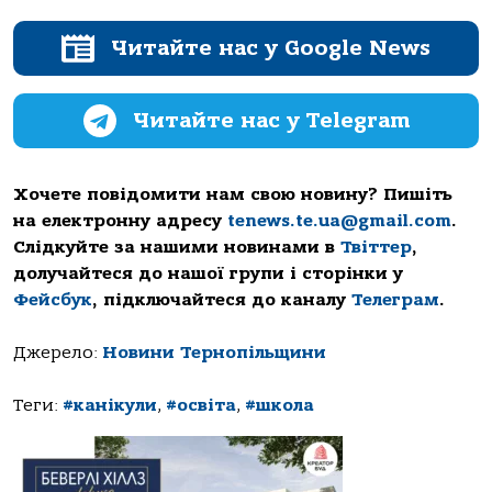
Читайте нас у Google News
Читайте нас у Telegram
Хочете повідомити нам свою новину? Пишіть
на електронну адресу
tenews.te.ua@gmail.com
.
Слідкуйте за нашими новинами в
Твіттер
,
долучайтеся до нашої групи і сторінки у
Фейсбук
, підключайтеся до каналу
Телеграм
.
Джерело:
Новини Тернопільщини
Теги:
#канікули
,
#освіта
,
#школа