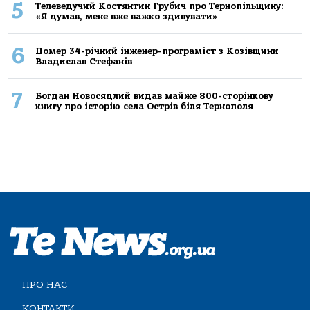
5
Телеведучий Костянтин Грубич про Тернопільщину:
«Я думав, мене вже важко здивувати»
6
Помер 34-річний інженер-програміст з Козівщини
Владислав Стефанів
7
Богдан Новосядлий видав майже 800-сторінкову
книгу про історію села Острів біля Тернополя
ПРО НАС
КОНТАКТИ