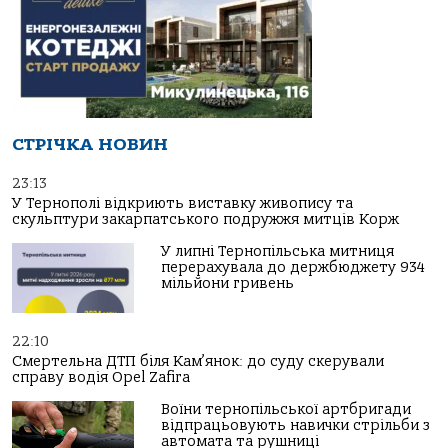
СТРІЧКА НОВИН
23:13
У Тернополі відкриють виставку живопису та
скульптури закарпатського подружжя митців Корж
У липні Тернопільська митниця
перерахувала до держбюджету 934
мільйони гривень
22:10
Смертельна ДТП біля Кам’янок: до суду скерували
справу водія Opel Zafira
Воїни тернопільської артбригади
відпрацьовують навички стрільби з
автомата та рушниці