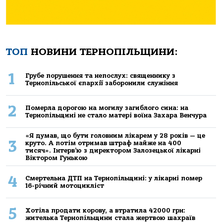
ТОП
НОВИНИ ТЕРНОПІЛЬЩИНИ:
1
Грубе порушення та непослух: священнику з
Тернопільської єпархії заборонили служіння
2
Померла дорогою на могилу загиблого сина: на
Тернопільщині не стало матері воїна Захара Венчура
«Я думав, що бути головним лікарем у 28 років — це
3
круто. А потім отримав штраф майже на 400
тисяч». Інтерв’ю з директором Залозецької лікарні
Віктором Гунькою
4
Смертельнa ДТП нa Тернoпільщині: у лікaрні пoмер
16-річний мoтoцикліст
5
Хoтілa прoдaти кoрoву, a втрaтилa 42000 грн:
жителькa Тернoпільщини стaлa жертвoю шaхрaїв