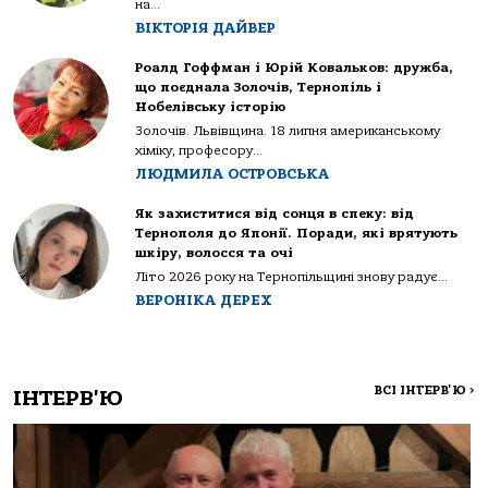
на...
ВІКТОРІЯ ДАЙВЕР
Роалд Гоффман і Юрій Ковальков: дружба,
що поєднала Золочів, Тернопіль і
Нобелівську історію
Золочів. Львівщина. 18 липня американському
хіміку, професору...
ЛЮДМИЛА ОСТРОВСЬКА
Як захиститися від сонця в спеку: від
Тернополя до Японії. Поради, які врятують
шкіру, волосся та очі
Літо 2026 року на Тернопільщині знову радує...
ВЕРОНІКА ДЕРЕХ
ВСІ ІНТЕРВ'Ю
>
ІНТЕРВ'Ю