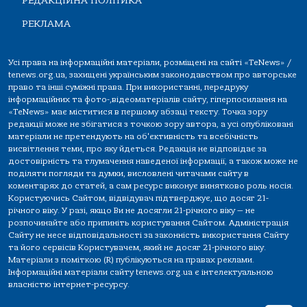
РЕДАКЦІЙНА ПОЛІТИКА
РЕКЛАМА
Усі права на інформаційні матеріали, розміщені на сайті «TeNews» /
tenews.org.ua, захищені українським законодавством про авторське
право та інші суміжні права. При використанні, передруку
інформаційних та фото-,відеоматеріалів сайту, гіперпосилання на
«TeNews» має міститися в першому абзаці тексту. Точка зору
редакції може не збігатися з точкою зору автора, а усі опубліковані
матеріали не претендують на об'єктивність та всебічність
висвітлення теми, про яку йдеться. Редакція не відповідає за
достовірність та тлумачення наведеної інформації, а також може не
поділяти погляди та думки, висловлені читачами сайту в
коментарях до статей, а сам ресурс виконує винятково роль носія.
Користуючись Сайтом, відвідувач підтверджує, що досяг 21-
річного віку. У разі, якщо Ви не досягли 21-річного віку — не
розпочинайте або припиніть користування Сайтом. Адміністрація
Сайту не несе відповідальності за законність використання Сайту
та його сервісів Користувачем, який не досяг 21-річного віку.
Матеріали з поміткою (R) публікуються на правах реклами.
Інформаційні матеріали сайту tenews.org.ua є інтелектуальною
власністю інтернет-ресурсу.