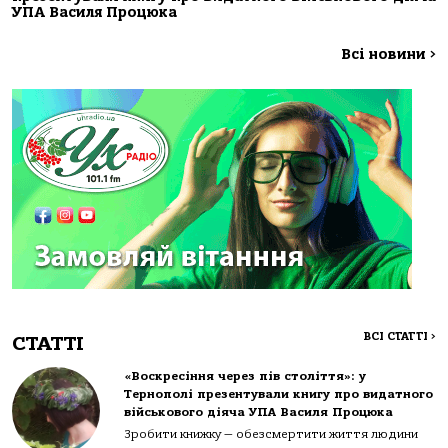
УПА Василя Процюка
Всі новини
>
ВСІ СТАТТІ
>
СТАТТІ
«Воскресіння через пів століття»: у
Тернополі презентували книгу про видатного
військового діяча УПА Василя Процюка
Зробити книжку — обезсмертити життя людини