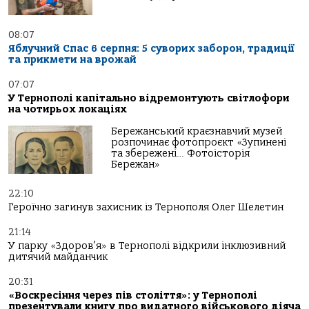
08:07
Яблучний Спас 6 серпня: 5 суворих заборон, традиції
та прикмети на врожай
07:07
У Тернополі капітально відремонтують світлофори
на чотирьох локаціях
Бережанський краєзнавчий музей
розпочинає фотопроєкт «Зупинені
та збережені… Фотоісторія
Бережан»
22:10
Героїчно загинув захисник із Тернополя Олег Шелетин
21:14
У парку «Здоров’я» в Тернополі відкрили інклюзивний
дитячий майданчик
20:31
«Воскресіння через пів століття»: у Тернополі
презентували книгу про видатного військового діяча