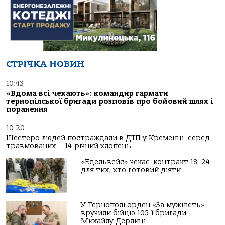
СТРІЧКА НОВИН
10:43
«Вдома всі чекають»: командир гармати
тернопілської бригади розповів про бойовий шлях і
поранення
10:20
Шестеро людей постраждали в ДТП у Кременці: серед
травмованих — 14-річний хлопець
«Едельвейс» чекає: контракт 18–24
для тих, хто готовий діяти
У Тернополі орден «За мужність»
вручили бійцю 105-ї бригади
Михайлу Дерлиці