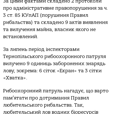
За цими фактами складено 2 протоколи
про адміністративне правопорушення за ч.
3 ст. 85 КУпАП (порушення Правил
рибальства) та складено 9 актів виявлення
та вилучення майна, власник якого не
встановлений.
За липень період інспекторами
Тернопільського рибоохоронного патруля
вилучено 9 одиниць заборонених знарядь
лову, зокрема: 6 сіток «Екран» та 3 сітки
«Хватка».
Рибоохоронний патруль нагадує, що варто
пам’ятати про дотримання Правил
любительського рибальства. Так,
любительський лов водних біоресурсів