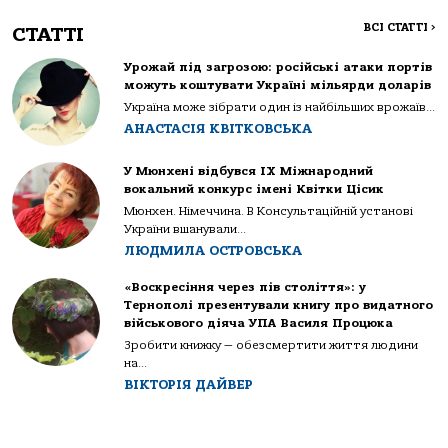
ВСІ СТАТТІ
>
СТАТТІ
Урожай під загрозою: російські атаки портів
можуть коштувати Україні мільярди доларів
Україна може зібрати один із найбільших врожаїв...
АНАСТАСІЯ КВІТКОВСЬКА
У Мюнхені відбувся IX Міжнародний
вокальний конкурс імені Квітки Цісик
Мюнхен. Німеччина. В Консультаційній установі
України вшанували...
ЛЮДМИЛА ОСТРОВСЬКА
«Воскресіння через пів століття»: у
Тернополі презентували книгу про видатного
військового діяча УПА Василя Процюка
Зробити книжку — обезсмертити життя людини
на...
ВІКТОРІЯ ДАЙВЕР