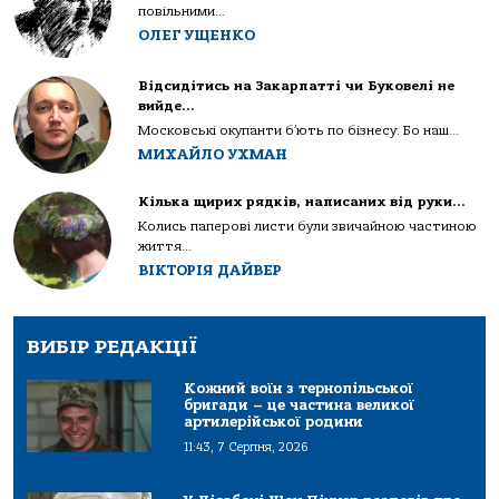
повільними...
ОЛЕГ УЩЕНКО
Відсидітись на Закарпатті чи Буковелі не
вийде…
Московські окупанти б’ють по бізнесу. Бо наш...
МИХАЙЛО УХМАН
Кілька щирих рядків, написаних від руки…
Колись паперові листи були звичайною частиною
життя...
ВІКТОРІЯ ДАЙВЕР
ВИБІР РЕДАКЦІЇ
Кожний воїн з тернопільської
бригади – це частина великої
артилерійської родини
11:43, 7 Серпня, 2026