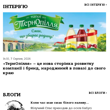
ВСІ ІНТЕРВ'Ю
>
ІНТЕРВ'Ю
14:10, 7 Серпня, 2026
«ТернОпілля» – це нова сторінка розвитку
компанії і бренд, народжений в повазі до свого
краю
ВСІ БЛОГИ
>
БЛОГИ
Коли час мав смак білого наливу…
Яблучний Спас приходив до оселі бабусі