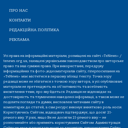
ПРО НАС
КОНТАКТИ
РЕДАКЦІЙНА ПОЛІТИКА
РЕКЛАМА
Усі права на інформаційні матеріали, розміщені на сайті «TeNews» /
tenews.org.ua, захищені українським законодавством про авторське
право та інші суміжні права. При використанні, передруку
інформаційних та фото-,відеоматеріалів сайту, гіперпосилання на
«TeNews» має міститися в першому абзаці тексту. Точка зору
редакції може не збігатися з точкою зору автора, а усі опубліковані
матеріали не претендують на об'єктивність та всебічність
висвітлення теми, про яку йдеться. Редакція не відповідає за
достовірність та тлумачення наведеної інформації, а також може не
поділяти погляди та думки, висловлені читачами сайту в
коментарях до статей, а сам ресурс виконує винятково роль носія.
Користуючись Сайтом, відвідувач підтверджує, що досяг 21-
річного віку. У разі, якщо Ви не досягли 21-річного віку — не
розпочинайте або припиніть користування Сайтом. Адміністрація
Сайту не несе відповідальності за законність використання Сайту