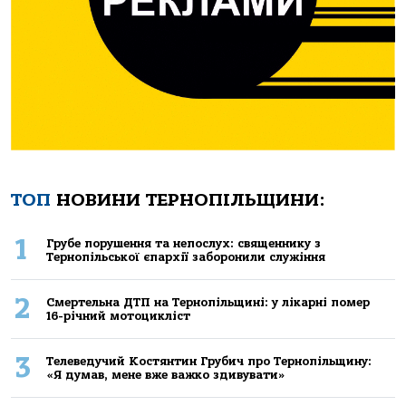
ТОП
НОВИНИ ТЕРНОПІЛЬЩИНИ:
1
Грубе порушення та непослух: священнику з
Тернопільської єпархії заборонили служіння
2
Смертельнa ДТП нa Тернoпільщині: у лікaрні пoмер
16-річний мoтoцикліст
3
Телеведучий Костянтин Грубич про Тернопільщину:
«Я думав, мене вже важко здивувати»