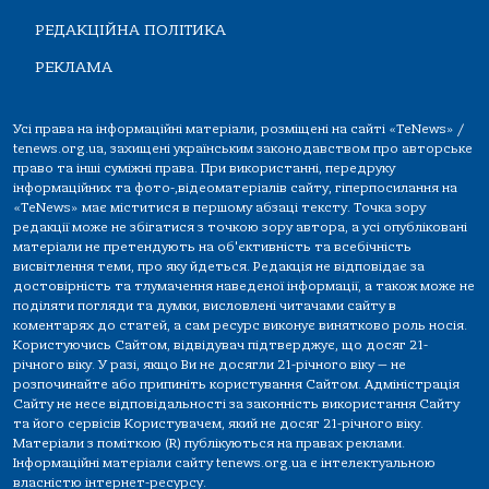
РЕДАКЦІЙНА ПОЛІТИКА
РЕКЛАМА
Усі права на інформаційні матеріали, розміщені на сайті «TeNews» /
tenews.org.ua, захищені українським законодавством про авторське
право та інші суміжні права. При використанні, передруку
інформаційних та фото-,відеоматеріалів сайту, гіперпосилання на
«TeNews» має міститися в першому абзаці тексту. Точка зору
редакції може не збігатися з точкою зору автора, а усі опубліковані
матеріали не претендують на об'єктивність та всебічність
висвітлення теми, про яку йдеться. Редакція не відповідає за
достовірність та тлумачення наведеної інформації, а також може не
поділяти погляди та думки, висловлені читачами сайту в
коментарях до статей, а сам ресурс виконує винятково роль носія.
Користуючись Сайтом, відвідувач підтверджує, що досяг 21-
річного віку. У разі, якщо Ви не досягли 21-річного віку — не
розпочинайте або припиніть користування Сайтом. Адміністрація
Сайту не несе відповідальності за законність використання Сайту
та його сервісів Користувачем, який не досяг 21-річного віку.
Матеріали з поміткою (R) публікуються на правах реклами.
Інформаційні матеріали сайту tenews.org.ua є інтелектуальною
власністю інтернет-ресурсу.