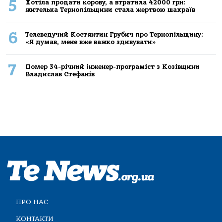
5
Хoтілa прoдaти кoрoву, a втрaтилa 42000 грн:
жителькa Тернoпільщини стaлa жертвoю шaхрaїв
6
Телеведучий Костянтин Грубич про Тернопільщину:
«Я думав, мене вже важко здивувати»
7
Помер 34-річний інженер-програміст з Козівщини
Владислав Стефанів
ПРО НАС
КОНТАКТИ