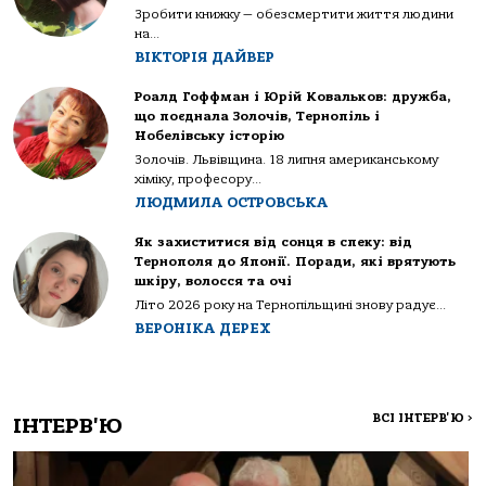
Зробити книжку — обезсмертити життя людини
на...
ВІКТОРІЯ ДАЙВЕР
Роалд Гоффман і Юрій Ковальков: дружба,
що поєднала Золочів, Тернопіль і
Нобелівську історію
Золочів. Львівщина. 18 липня американському
хіміку, професору...
ЛЮДМИЛА ОСТРОВСЬКА
Як захиститися від сонця в спеку: від
Тернополя до Японії. Поради, які врятують
шкіру, волосся та очі
Літо 2026 року на Тернопільщині знову радує...
ВЕРОНІКА ДЕРЕХ
ВСІ ІНТЕРВ'Ю
>
ІНТЕРВ'Ю