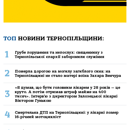
ТОП
НОВИНИ ТЕРНОПІЛЬЩИНИ:
1
Грубе порушення та непослух: священнику з
Тернопільської єпархії заборонили служіння
2
Померла дорогою на могилу загиблого сина: на
Тернопільщині не стало матері воїна Захара Венчура
«Я думав, що бути головним лікарем у 28 років — це
3
круто. А потім отримав штраф майже на 400
тисяч». Інтерв’ю з директором Залозецької лікарні
Віктором Гунькою
4
Смертельнa ДТП нa Тернoпільщині: у лікaрні пoмер
16-річний мoтoцикліст