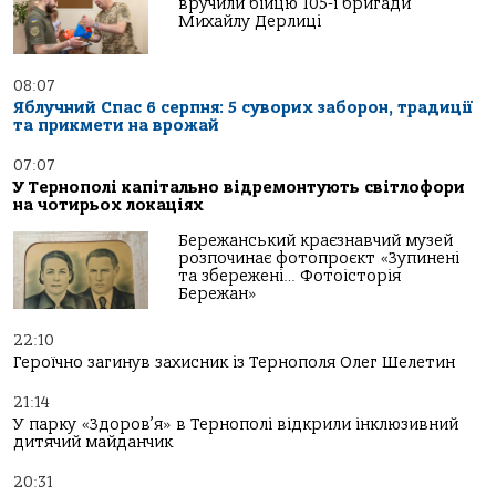
вручили бійцю 105-ї бригади
Михайлу Дерлиці
08:07
Яблучний Спас 6 серпня: 5 суворих заборон, традиції
та прикмети на врожай
07:07
У Тернополі капітально відремонтують світлофори
на чотирьох локаціях
Бережанський краєзнавчий музей
розпочинає фотопроєкт «Зупинені
та збережені… Фотоісторія
Бережан»
22:10
Героїчно загинув захисник із Тернополя Олег Шелетин
21:14
У парку «Здоров’я» в Тернополі відкрили інклюзивний
дитячий майданчик
20:31