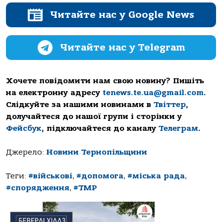
Читайте нас у Google News
Читайте нас у Telegram
Хочете повідомити нам свою новину? Пишіть
на електронну адресу
tenews.te.ua@gmail.com
.
Слідкуйте за нашими новинами в
Твіттер
,
долучайтеся до нашої групи і сторінки у
Фейсбук
, підключайтеся до каналу
Телеграм
.
Джерело:
Новини Тернопільщини
Теги:
#військові
,
#допомога
,
#міська рада
,
#спорядження
,
#ТМР