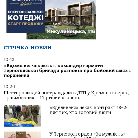
СТРІЧКА НОВИН
10:43
«Вдома всі чекають»: командир гармати
тернопілської бригади розповів про бойовий шлях і
поранення
10:20
Шестеро людей постраждали в ДТП у Кременці: серед
травмованих — 14-річний хлопець
«Едельвейс» чекає: контракт 18–24
для тих, хто готовий діяти
У Тернополі орден «За мужність»