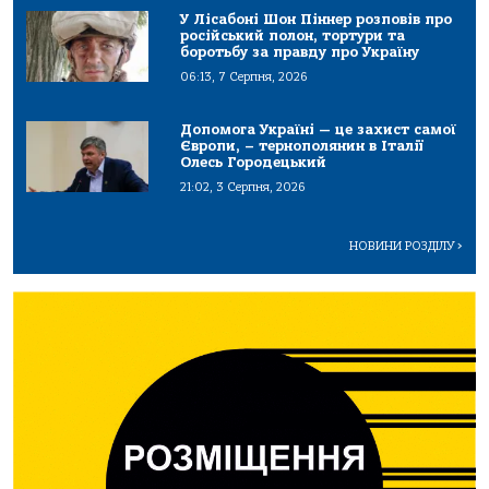
У Лісабоні Шон Піннер розповів про
російський полон, тортури та
боротьбу за правду про Україну
06:13, 7 Серпня, 2026
Допомога Україні — це захист самої
Європи, – тернополянин в Італії
Олесь Городецький
21:02, 3 Серпня, 2026
НОВИНИ РОЗДІЛУ
>