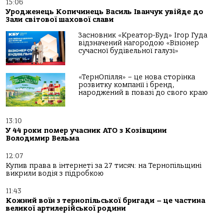
15:06
Уродженець Копичинець Василь Іванчук увійде до
Зали світової шахової слави
Засновник «Креатор-Буд» Ігор Гуда
відзначений нагородою «Візіонер
сучасної будівельної галузі»
«ТернОпілля» – це нова сторінка
розвитку компанії і бренд,
народжений в повазі до свого краю
13:10
У 44 роки помер учасник АТО з Козівщини
Володимир Вельма
12:07
Купив права в інтернеті за 27 тисяч: на Тернопільщині
викрили водія з підробкою
11:43
Кожний воїн з тернопільської бригади – це частина
великої артилерійської родини