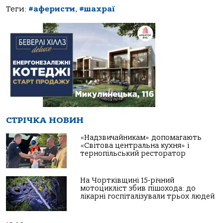
Теги:
#аферисти
,
#шахраї
СТРІЧКА НОВИН
«Надзвичайникам» допомагають
«Світова центральна кухня» і
тернопільський ресторатор
На Чортківщині 15-річний
мотоцикліст збив пішохода: до
лікарні госпіталізували трьох людей