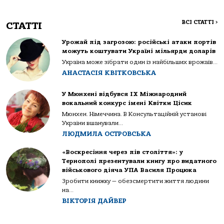
ВСІ СТАТТІ
>
СТАТТІ
Урожай під загрозою: російські атаки портів
можуть коштувати Україні мільярди доларів
Україна може зібрати один із найбільших врожаїв...
АНАСТАСІЯ КВІТКОВСЬКА
У Мюнхені відбувся IX Міжнародний
вокальний конкурс імені Квітки Цісик
Мюнхен. Німеччина. В Консультаційній установі
України вшанували...
ЛЮДМИЛА ОСТРОВСЬКА
«Воскресіння через пів століття»: у
Тернополі презентували книгу про видатного
військового діяча УПА Василя Процюка
Зробити книжку — обезсмертити життя людини
на...
ВІКТОРІЯ ДАЙВЕР