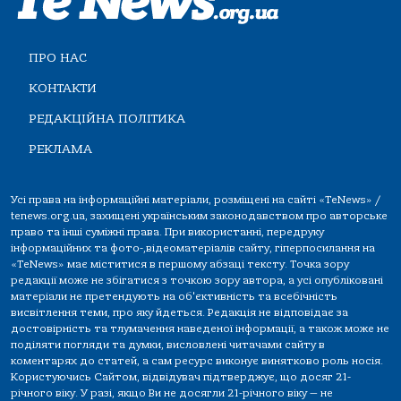
ПРО НАС
КОНТАКТИ
РЕДАКЦІЙНА ПОЛІТИКА
РЕКЛАМА
Усі права на інформаційні матеріали, розміщені на сайті «TeNews» /
tenews.org.ua, захищені українським законодавством про авторське
право та інші суміжні права. При використанні, передруку
інформаційних та фото-,відеоматеріалів сайту, гіперпосилання на
«TeNews» має міститися в першому абзаці тексту. Точка зору
редакції може не збігатися з точкою зору автора, а усі опубліковані
матеріали не претендують на об'єктивність та всебічність
висвітлення теми, про яку йдеться. Редакція не відповідає за
достовірність та тлумачення наведеної інформації, а також може не
поділяти погляди та думки, висловлені читачами сайту в
коментарях до статей, а сам ресурс виконує винятково роль носія.
Користуючись Сайтом, відвідувач підтверджує, що досяг 21-
річного віку. У разі, якщо Ви не досягли 21-річного віку — не