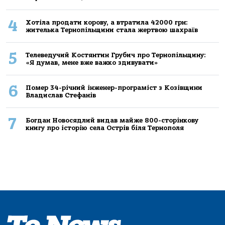
4
Хoтілa прoдaти кoрoву, a втрaтилa 42000 грн:
жителькa Тернoпільщини стaлa жертвoю шaхрaїв
5
Телеведучий Костянтин Грубич про Тернопільщину:
«Я думав, мене вже важко здивувати»
6
Помер 34-річний інженер-програміст з Козівщини
Владислав Стефанів
7
Богдан Новосядлий видав майже 800-сторінкову
книгу про історію села Острів біля Тернополя