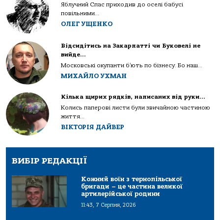
Яблучний Спас приходив до оселі бабусі
повільними...
ОЛЕГ УЩЕНКО
Відсидітись на Закарпатті чи Буковелі не
вийде…
Московські окупанти б’ють по бізнесу. Бо наш...
МИХАЙЛО УХМАН
Кілька щирих рядків, написаних від руки…
Колись паперові листи були звичайною частиною
життя...
ВІКТОРІЯ ДАЙВЕР
ВИБІР РЕДАКЦІЇ
Кожний воїн з тернопільської
бригади – це частина великої
артилерійської родини
11:43, 7 Серпня, 2026