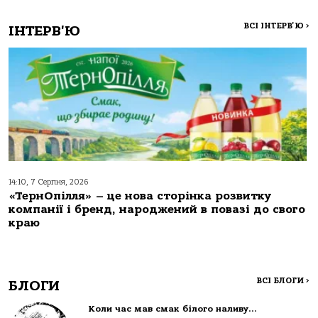
ВСІ ІНТЕРВ'Ю
>
ІНТЕРВ'Ю
14:10, 7 Серпня, 2026
«ТернОпілля» – це нова сторінка розвитку
компанії і бренд, народжений в повазі до свого
краю
ВСІ БЛОГИ
>
БЛОГИ
Коли час мав смак білого наливу…