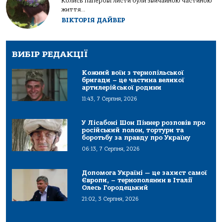
Колись паперові листи були звичайною частиною
життя...
ВІКТОРІЯ ДАЙВЕР
ВИБІР РЕДАКЦІЇ
Кожний воїн з тернопільської
бригади – це частина великої
артилерійської родини
11:43, 7 Серпня, 2026
У Лісабоні Шон Піннер розповів про
російський полон, тортури та
боротьбу за правду про Україну
06:13, 7 Серпня, 2026
Допомога Україні — це захист самої
Європи, – тернополянин в Італії
Олесь Городецький
21:02, 3 Серпня, 2026