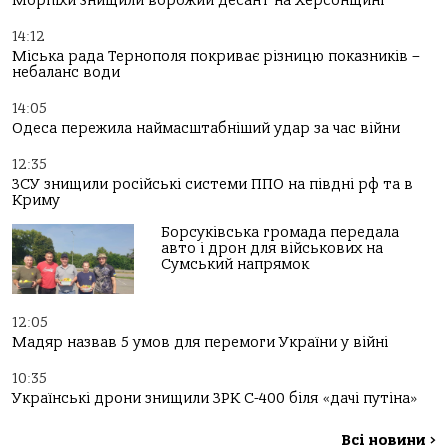
Морпіхи знищили ворожий десант на Херсонщині
14:12
Міська рада Тернополя покриває різницю показників –
небаланс води
14:05
Одеса пережила наймасштабніший удар за час війни
12:35
ЗСУ знищили російські системи ППО на півдні рф та в
Криму
Борсуківська громада передала
авто і дрон для військових на
Сумський напрямок
12:05
Мадяр назвав 5 умов для перемоги України у війні
10:35
Українські дрони знищили ЗРК С-400 біля «дачі путіна»
Всі новини
>