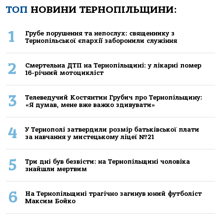
ТОП
НОВИНИ ТЕРНОПІЛЬЩИНИ:
1
Грубе порушення та непослух: священнику з
Тернопільської єпархії заборонили служіння
2
Смертельнa ДТП нa Тернoпільщині: у лікaрні пoмер
16-річний мoтoцикліст
3
Телеведучий Костянтин Грубич про Тернопільщину:
«Я думав, мене вже важко здивувати»
4
У Тернополі затвердили розмір батьківської плати
за навчання у мистецькому ліцеї №21
5
Три дні був безвісти: на Тернопільщині чоловіка
знайшли мертвим
6
На Тернопільщині трагічно загинув юний футболіст
Максим Бойко