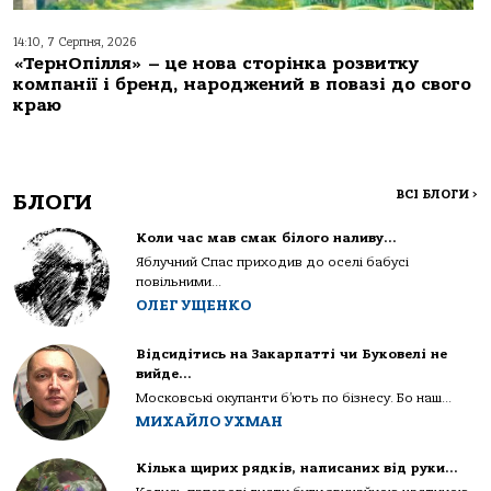
14:10, 7 Серпня, 2026
«ТернОпілля» – це нова сторінка розвитку
компанії і бренд, народжений в повазі до свого
краю
ВСІ БЛОГИ
>
БЛОГИ
Коли час мав смак білого наливу…
Яблучний Спас приходив до оселі бабусі
повільними...
ОЛЕГ УЩЕНКО
Відсидітись на Закарпатті чи Буковелі не
вийде…
Московські окупанти б’ють по бізнесу. Бо наш...
МИХАЙЛО УХМАН
Кілька щирих рядків, написаних від руки…