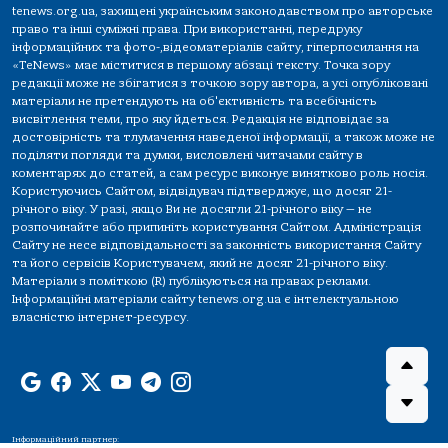
tenews.org.ua, захищені українським законодавством про авторське
право та інші суміжні права. При використанні, передруку
інформаційних та фото-,відеоматеріалів сайту, гіперпосилання на
«TeNews» має міститися в першому абзаці тексту. Точка зору
редакції може не збігатися з точкою зору автора, а усі опубліковані
матеріали не претендують на об'єктивність та всебічність
висвітлення теми, про яку йдеться. Редакція не відповідає за
достовірність та тлумачення наведеної інформації, а також може не
поділяти погляди та думки, висловлені читачами сайту в
коментарях до статей, а сам ресурс виконує винятково роль носія.
Користуючись Сайтом, відвідувач підтверджує, що досяг 21-
річного віку. У разі, якщо Ви не досягли 21-річного віку — не
розпочинайте або припиніть користування Сайтом. Адміністрація
Сайту не несе відповідальності за законність використання Сайту
та його сервісів Користувачем, який не досяг 21-річного віку.
Матеріали з поміткою (R) публікуються на правах реклами.
Інформаційні матеріали сайту tenews.org.ua є інтелектуальною
власністю інтернет-ресурсу.
Інформаційний партнер: