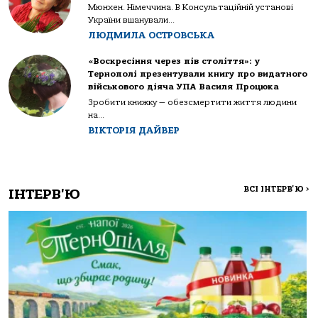
Мюнхен. Німеччина. В Консультаційній установі
України вшанували...
ЛЮДМИЛА ОСТРОВСЬКА
«Воскресіння через пів століття»: у
Тернополі презентували книгу про видатного
військового діяча УПА Василя Процюка
Зробити книжку — обезсмертити життя людини
на...
ВІКТОРІЯ ДАЙВЕР
ВСІ ІНТЕРВ'Ю
>
ІНТЕРВ'Ю