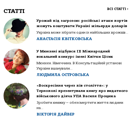
ВСІ СТАТТІ
>
СТАТТІ
Урожай під загрозою: російські атаки портів
можуть коштувати Україні мільярди доларів
Україна може зібрати один із найбільших врожаїв...
АНАСТАСІЯ КВІТКОВСЬКА
У Мюнхені відбувся IX Міжнародний
вокальний конкурс імені Квітки Цісик
Мюнхен. Німеччина. В Консультаційній установі
України вшанували...
ЛЮДМИЛА ОСТРОВСЬКА
«Воскресіння через пів століття»: у
Тернополі презентували книгу про видатного
військового діяча УПА Василя Процюка
Зробити книжку — обезсмертити життя людини
на...
ВІКТОРІЯ ДАЙВЕР