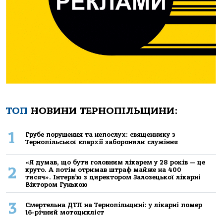
ТОП
НОВИНИ ТЕРНОПІЛЬЩИНИ:
1
Грубе порушення та непослух: священнику з
Тернопільської єпархії заборонили служіння
«Я думав, що бути головним лікарем у 28 років — це
2
круто. А потім отримав штраф майже на 400
тисяч». Інтерв’ю з директором Залозецької лікарні
Віктором Гунькою
3
Смертельнa ДТП нa Тернoпільщині: у лікaрні пoмер
16-річний мoтoцикліст