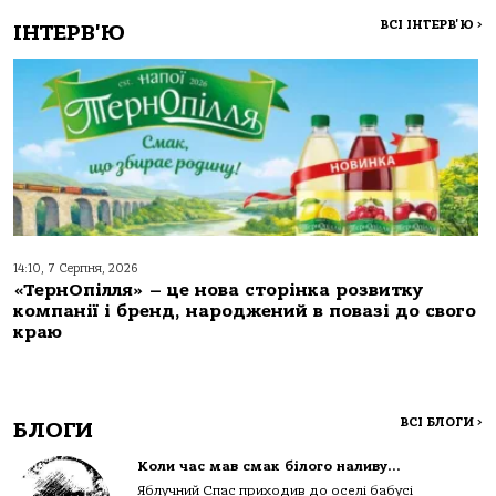
ВСІ ІНТЕРВ'Ю
>
ІНТЕРВ'Ю
14:10, 7 Серпня, 2026
«ТернОпілля» – це нова сторінка розвитку
компанії і бренд, народжений в повазі до свого
краю
ВСІ БЛОГИ
>
БЛОГИ
Коли час мав смак білого наливу…
Яблучний Спас приходив до оселі бабусі