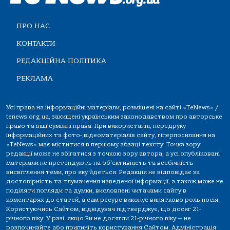
ПРО НАС
КОНТАКТИ
РЕДАКЦІЙНА ПОЛІТИКА
РЕКЛАМА
Усі права на інформаційні матеріали, розміщені на сайті «TeNews» /
tenews.org.ua, захищені українським законодавством про авторське
право та інші суміжні права. При використанні, передруку
інформаційних та фото-,відеоматеріалів сайту, гіперпосилання на
«TeNews» має міститися в першому абзаці тексту. Точка зору
редакції може не збігатися з точкою зору автора, а усі опубліковані
матеріали не претендують на об'єктивність та всебічність
висвітлення теми, про яку йдеться. Редакція не відповідає за
достовірність та тлумачення наведеної інформації, а також може не
поділяти погляди та думки, висловлені читачами сайту в
коментарях до статей, а сам ресурс виконує винятково роль носія.
Користуючись Сайтом, відвідувач підтверджує, що досяг 21-
річного віку. У разі, якщо Ви не досягли 21-річного віку — не
розпочинайте або припиніть користування Сайтом. Адміністрація