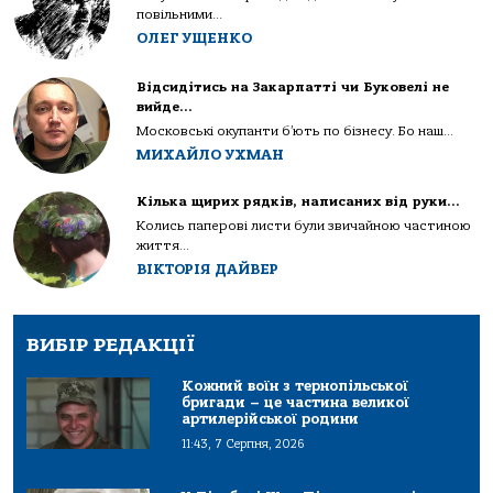
повільними...
ОЛЕГ УЩЕНКО
Відсидітись на Закарпатті чи Буковелі не
вийде…
Московські окупанти б’ють по бізнесу. Бо наш...
МИХАЙЛО УХМАН
Кілька щирих рядків, написаних від руки…
Колись паперові листи були звичайною частиною
життя...
ВІКТОРІЯ ДАЙВЕР
ВИБІР РЕДАКЦІЇ
Кожний воїн з тернопільської
бригади – це частина великої
артилерійської родини
11:43, 7 Серпня, 2026