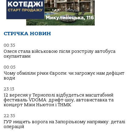
СТРІЧКА НОВИН
00:35
Олеся стала військовою після розстрілу автобуса
окупантами
00:05
Чому обміліли річки Європи: чи загрожує нам дефіцит
води
23:13
12 вересня у Тернополі відбудеться масштабний
фестиваль VDOMA: дрифт-шоу, автовиставка та
концерт Міки Ньютон і ТНМК
22:35
ГУР нищить ворога на Запорізькому напрямку: деталі
операцій