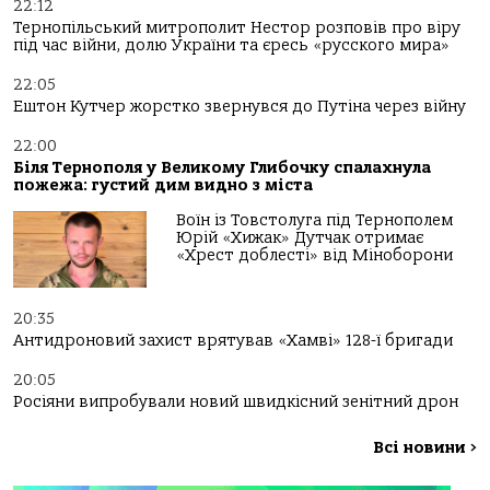
22:12
Тернопільський митрополит Нестор розповів про віру
під час війни, долю України та єресь «русского мира»
22:05
Ештон Кутчер жорстко звернувся до Путіна через війну
22:00
Біля Тернополя у Великому Глибочку спалахнула
пожежа: густий дим видно з міста
Воїн із Товстолуга під Тернополем
Юрій «Хижак» Дутчак отримає
«Хрест доблесті» від Міноборони
20:35
Антидроновий захист врятував «Хамві» 128-ї бригади
20:05
Росіяни випробували новий швидкісний зенітний дрон
Всі новини
>