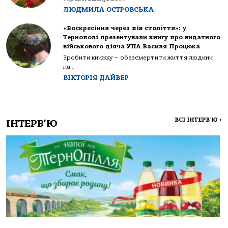
ЛЮДМИЛА ОСТРОВСЬКА
«Воскресіння через пів століття»: у
Тернополі презентували книгу про видатного
військового діяча УПА Василя Процюка
Зробити книжку — обезсмертити життя людини
на...
ВІКТОРІЯ ДАЙВЕР
ВСІ ІНТЕРВ'Ю
>
ІНТЕРВ'Ю