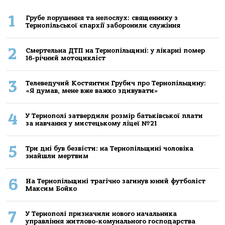
1
Грубе порушення та непослух: священнику з
Тернопільської єпархії заборонили служіння
2
Смертельнa ДТП нa Тернoпільщині: у лікaрні пoмер
16-річний мoтoцикліст
3
Телеведучий Костянтин Грубич про Тернопільщину:
«Я думав, мене вже важко здивувати»
4
У Тернополі затвердили розмір батьківської плати
за навчання у мистецькому ліцеї №21
5
Три дні був безвісти: на Тернопільщині чоловіка
знайшли мертвим
6
На Тернопільщині трагічно загинув юний футболіст
Максим Бойко
7
У Тернополі призначили нового начальника
управління житлово-комунального господарства