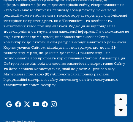
інформаційних та фото-,відеоматеріалів сайту, гіперпосилання на
«TeNews» має міститися в першому абзаці тексту. Точка зору
редакції може не збігатися з точкою зору автора, а усі опубліковані
матеріали не претендують на об'єктивність та всебічність
висвітлення теми, про яку йдеться. Редакція не відповідає за
достовірність та тлумачення наведеної інформації, а також може не
поділяти погляди та думки, висловлені читачами сайту в
коментарях до статей, а сам ресурс виконує винятково роль носія.
Користуючись Сайтом, відвідувач підтверджує, що досяг 21-
річного віку. У разі, якщо Ви не досягли 21-річного віку — не
розпочинайте або припиніть користування Сайтом. Адміністрація
Сайту не несе відповідальності за законність використання Сайту
та його сервісів Користувачем, який не досяг 21-річного віку.
Матеріали з поміткою (R) публікуються на правах реклами.
Інформаційні матеріали сайту tenews.org.ua є інтелектуальною
власністю інтернет-ресурсу.
Інформаційний партнер: