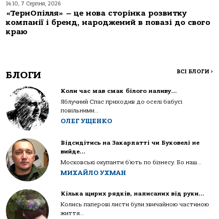
14:10, 7 Серпня, 2026
«ТернОпілля» – це нова сторінка розвитку
компанії і бренд, народжений в повазі до свого
краю
ВСІ БЛОГИ
>
БЛОГИ
Коли час мав смак білого наливу…
Яблучний Спас приходив до оселі бабусі
повільними...
ОЛЕГ УЩЕНКО
Відсидітись на Закарпатті чи Буковелі не
вийде…
Московські окупанти б’ють по бізнесу. Бо наш...
МИХАЙЛО УХМАН
Кілька щирих рядків, написаних від руки…
Колись паперові листи були звичайною частиною
життя...