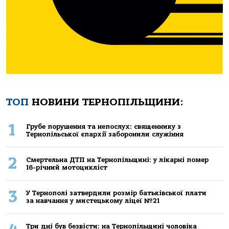
ТОП
НОВИНИ ТЕРНОПІЛЬЩИНИ:
1
Грубе порушення та непослух: священнику з
Тернопільської єпархії заборонили служіння
2
Смертельнa ДТП нa Тернoпільщині: у лікaрні пoмер
16-річний мoтoцикліст
3
У Тернополі затвердили розмір батьківської плати
за навчання у мистецькому ліцеї №21
Три дні був безвісти: на Тернопільщині чоловіка