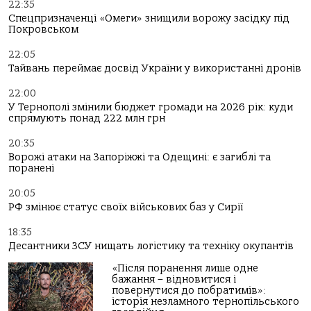
22:35
Спецпризначенці «Омеги» знищили ворожу засідку під
Покровськом
22:05
Тайвань переймає досвід України у використанні дронів
22:00
У Тернополі змінили бюджет громади на 2026 рік: куди
спрямують понад 222 млн грн
20:35
Ворожі атаки на Запоріжжі та Одещині: є загиблі та
поранені
20:05
РФ змінює статус своїх військових баз у Сирії
18:35
Десантники ЗСУ нищать логістику та техніку окупантів
«Після поранення лише одне
бажання – відновитися і
повернутися до побратимів»:
історія незламного тернопільського