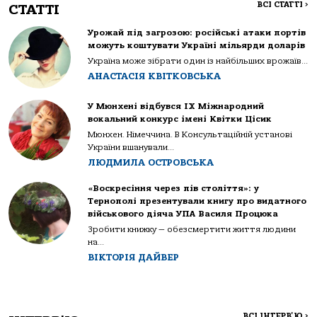
ВСІ СТАТТІ
>
СТАТТІ
Урожай під загрозою: російські атаки портів
можуть коштувати Україні мільярди доларів
Україна може зібрати один із найбільших врожаїв...
АНАСТАСІЯ КВІТКОВСЬКА
У Мюнхені відбувся IX Міжнародний
вокальний конкурс імені Квітки Цісик
Мюнхен. Німеччина. В Консультаційній установі
України вшанували...
ЛЮДМИЛА ОСТРОВСЬКА
«Воскресіння через пів століття»: у
Тернополі презентували книгу про видатного
військового діяча УПА Василя Процюка
Зробити книжку — обезсмертити життя людини
на...
ВІКТОРІЯ ДАЙВЕР
ВСІ ІНТЕРВ'Ю
>