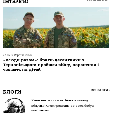
ІНТЕРВ'Ю
23:13, 9 Серпня, 2026
«Всюди разом»: брати-десантники з
Тернопільщини пройшли війну, поранення і
чекають на дітей
ВСІ БЛОГИ
>
БЛОГИ
Коли час мав смак білого наливу…
Яблучний Спас приходив до оселі бабусі
повільними...