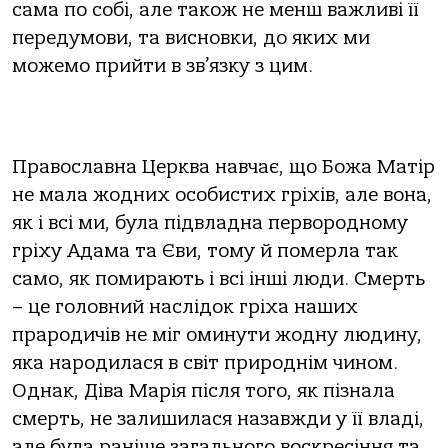
сама по собі, але також не менш важливі її
передумови, та висновки, до яких ми
можемо прийти в зв’язку з цим.
Православна Церква навчає, що Божа Матір
не мала жодних особистих гріхів, але вона,
як і всі ми, була підвладна первородному
гріху Адама та Єви, тому й померла так
само, як помирають і всі інші люди. Смерть
– це головний наслідок гріха наших
прародичів не міг оминути жодну людину,
яка народилася в світ природнім чином.
Однак, Діва Марія після того, як пізнала
смерть, не залишилася назавжди у її владі,
але була раніше загального воскресіння та