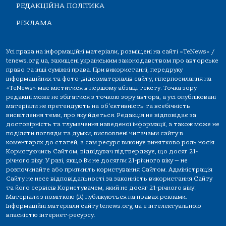
РЕДАКЦІЙНА ПОЛІТИКА
РЕКЛАМА
Усі права на інформаційні матеріали, розміщені на сайті «TeNews» /
tenews.org.ua, захищені українським законодавством про авторське
право та інші суміжні права. При використанні, передруку
інформаційних та фото-,відеоматеріалів сайту, гіперпосилання на
«TeNews» має міститися в першому абзаці тексту. Точка зору
редакції може не збігатися з точкою зору автора, а усі опубліковані
матеріали не претендують на об'єктивність та всебічність
висвітлення теми, про яку йдеться. Редакція не відповідає за
достовірність та тлумачення наведеної інформації, а також може не
поділяти погляди та думки, висловлені читачами сайту в
коментарях до статей, а сам ресурс виконує винятково роль носія.
Користуючись Сайтом, відвідувач підтверджує, що досяг 21-
річного віку. У разі, якщо Ви не досягли 21-річного віку — не
розпочинайте або припиніть користування Сайтом. Адміністрація
Сайту не несе відповідальності за законність використання Сайту
та його сервісів Користувачем, який не досяг 21-річного віку.
Матеріали з поміткою (R) публікуються на правах реклами.
Інформаційні матеріали сайту tenews.org.ua є інтелектуальною
власністю інтернет-ресурсу.