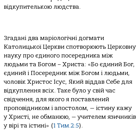
відкупителькою людства.
Згадані два маріологічні догмати
Католицької Церкви cпотворюють Церковну
науку про єдиного посередника між
людьми та Богом – Христа: «Бо єдиний Бог,
єдиний і Посередник мiж Богом i людьми,
чоловiк Христос Iсус, Який вiддав Себе для
вiдкуплення всiх. Таке було у свiй час
свiдчення, для якого я поставлений
проповiдником i апостолом, — iстину кажу
у Христi, не обманюю, — учителем язичникiв
у вiрi та iстинi» (
1 Тим.2:5
).