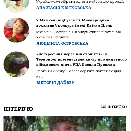
Україна може зібрати один із найбільших врожаїв...
АНАСТАСІЯ КВІТКОВСЬКА
У Мюнхені відбувся IX Міжнародний
вокальний конкурс імені Квітки Цісик
Мюнхен. Німеччина. В Консультаційній установі
України вшанували...
ЛЮДМИЛА ОСТРОВСЬКА
«Воскресіння через пів століття»: у
Тернополі презентували книгу про видатного
військового діяча УПА Василя Процюка
Зробити книжку — обезсмертити життя людини
на...
ВІКТОРІЯ ДАЙВЕР
ВСІ ІНТЕРВ'Ю
>
ІНТЕРВ'Ю