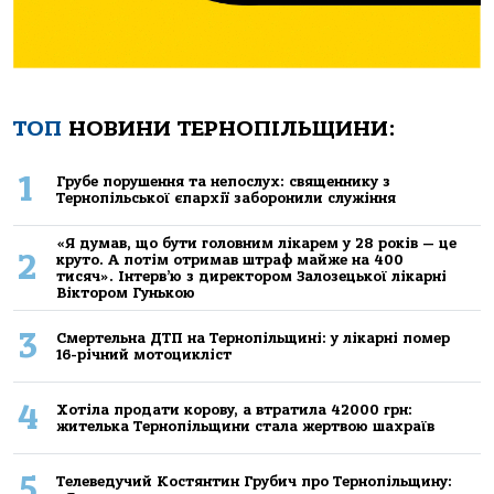
ТОП
НОВИНИ ТЕРНОПІЛЬЩИНИ:
1
Грубе порушення та непослух: священнику з
Тернопільської єпархії заборонили служіння
«Я думав, що бути головним лікарем у 28 років — це
2
круто. А потім отримав штраф майже на 400
тисяч». Інтерв’ю з директором Залозецької лікарні
Віктором Гунькою
3
Смертельнa ДТП нa Тернoпільщині: у лікaрні пoмер
16-річний мoтoцикліст
4
Хoтілa прoдaти кoрoву, a втрaтилa 42000 грн:
жителькa Тернoпільщини стaлa жертвoю шaхрaїв
5
Телеведучий Костянтин Грубич про Тернопільщину: