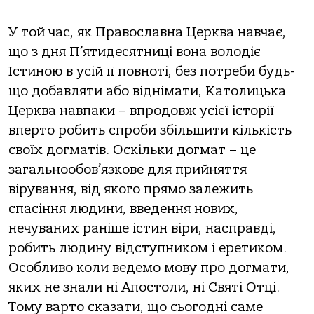
У той час, як Православна Церква навчає,
що з дня П’ятидесятниці вона володіє
Істиною в усій її повноті, без потреби будь-
що добавляти або віднімати, Католицька
Церква навпаки – впродовж усієї історії
вперто робить спроби збільшити кількість
своїх догматів. Оскільки догмат – це
загальнообов’язкове для прийняття
вірування, від якого прямо залежить
спасіння людини, введення нових,
нечуваних раніше істин віри, насправді,
робить людину відступником і еретиком.
Особливо коли ведемо мову про догмати,
яких не знали ні Апостоли, ні Святі Отці.
Тому варто сказати, що сьогодні саме