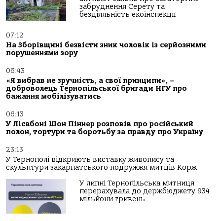
забруднення Серету та
бездіяльність екоінспекції
07:12
На Зборівщині безвісти зник чоловік із серйозними
порушеннями зору
06:43
«Я вибрав не зручність, а свої принципи», –
доброволець Тернопільської бригади НГУ про
бажання мобілізуватись
06:13
У Лісабоні Шон Піннер розповів про російський
полон, тортури та боротьбу за правду про Україну
23:13
У Тернополі відкриють виставку живопису та
скульптури закарпатського подружжя митців Корж
У липні Тернопільська митниця
перерахувала до держбюджету 934
мільйони гривень