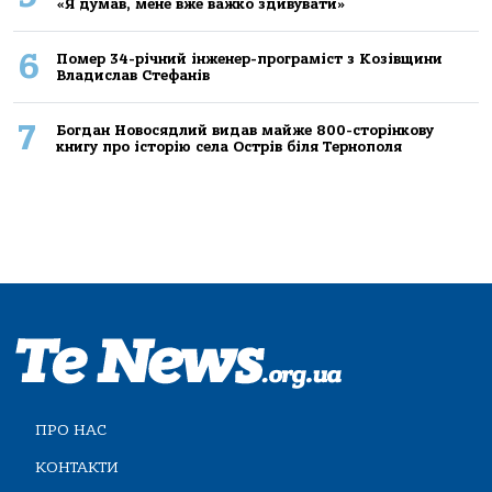
«Я думав, мене вже важко здивувати»
6
Помер 34-річний інженер-програміст з Козівщини
Владислав Стефанів
7
Богдан Новосядлий видав майже 800-сторінкову
книгу про історію села Острів біля Тернополя
ПРО НАС
КОНТАКТИ