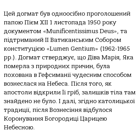
Цей догмат був одноосібно проголошений
папою Пієм XII 1 листопада 1950 року
документом «Munificentissimus Deus», та
підтриманий ІІ Ватиканським Собором
конституцією «Lumen Gentium» (1962-1965
рр.). Догмат стверджує, що Діва Марія, Яка
померла з природних причин, була
похована в Гефсиманії чудесним способом
вознеслася на Небеса. Після того, як
апостоли відкрили Її гріб, залишків тіла там
знайдено не було. І далі, згідно католицької
традиції, після Вознесіння відбулося
Коронування Богородиці Царицею
Небесною.