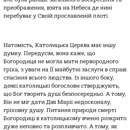
преображення, взята на Небеса де нині
перебуває у Своїй прославленій плоті.
Натомість, Католицька Церква має іншу
думку. Передусім, вона каже, що
Богородиця не могла мати первородного
гріха, з уваги на ЇЇ майбутні заслуги в справі
спасіння всього людства. Із іншого боку,
деякі католицькі богослови стверджують,
що Бог творить душі безпосередньо. А тому,
Він не міг дати Діві Марії недосконалу,
гріховну душу. Питання природи смерті
Богородиці в католицькому вченні розкрито
дуже неповно та розпливчато. А тому, як