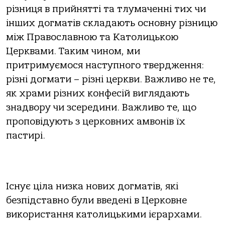
різниця в прийнятті та тлумаченні тих чи
інших догматів складають основну різницю
між Православною та Католицькою
Церквами. Таким чином, ми
притримуємося наступного твердження:
різні догмати – різні церкви. Важливо не те,
як храми різних конфесій виглядають
знадвору чи зсередини. Важливо те, що
проповідують з церковних амвонів їх
пастирі.
Існує ціла низка нових догматів, які
безпідставно були введені в Церковне
використання католицькими ієрархами.