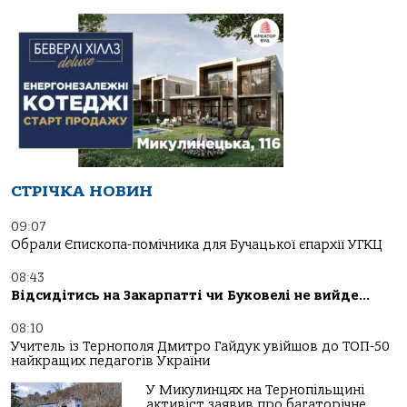
СТРІЧКА НОВИН
09:07
Обрали Єпископа-помічника для Бучацької єпархії УГКЦ
08:43
Відсидітись на Закарпатті чи Буковелі не вийде…
08:10
Учитель із Тернополя Дмитро Гайдук увійшов до ТОП-50
найкращих педагогів України
У Микулинцях на Тернопільщині
активіст заявив про багаторічне