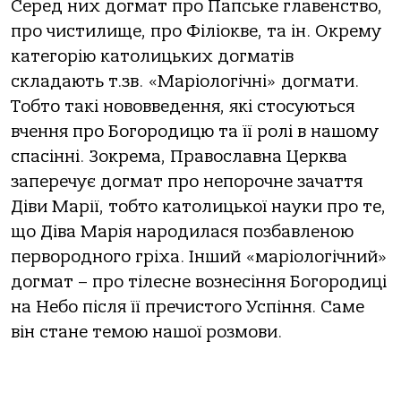
Серед них догмат про Папське главенство,
про чистилище, про Філіокве, та ін. Окрему
категорію католицьких догматів
складають т.зв. «Маріологічні» догмати.
Тобто такі нововведення, які стосуються
вчення про Богородицю та її ролі в нашому
спасінні. Зокрема, Православна Церква
заперечує догмат про непорочне зачаття
Діви Марії, тобто католицької науки про те,
що Діва Марія народилася позбавленою
первородного гріха. Інший «маріологічний»
догмат – про тілесне вознесіння Богородиці
на Небо після її пречистого Успіння. Саме
він стане темою нашої розмови.