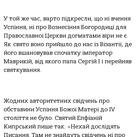
У той же час, варто підкресли, що ні вчення
Успіння, ні про Вознесіння Богородиці для
Православної Церкви догматами віри не є.
Як свято воно прийшло до нас із Візантії, де
його вшановував спочатку імператор
Маврикій, від якого папа Сергій І і перейняв
святкування.
Жодних авторитетних свідчень про
обставини Успіння Божої Матері до IV
століття не було. Святий Епфіаній
Кипрський пише так: «Нехай дослідять
Писання. Там не знайдуть свідчень ні про