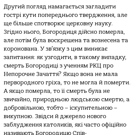
Другий погляд намагається загладити
гострі кути попереднього твердження, але
ще більше спотворює церковну науку.
Згідно нього, Богородиця дійсно померла,
але потім була воскрешена та вознесена та
коронована. У зв’язку з цим виникає
запитання: як узгодити, в такому випадку,
смерть Богородиці з ученням РКЦ про
Непорочне Зачаття? Якщо вона не мала
первородного гріха, то не могла й померти.
А якщо померла, то її смерть була не
звичайно, природньою людською смертю, а
добровільною, тобто – іскупительною –
викупною. Звідси й джерело нового
заблудження католиків, які часто офіційно
називають Богородицю Спів-