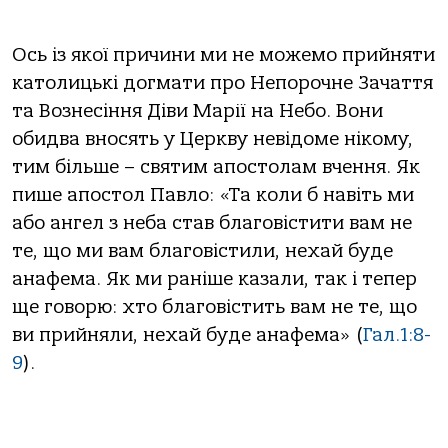
Ось із якої причини ми не можемо прийняти
католицькі догмати про Непорочне Зачаття
та Вознесіння Діви Марії на Небо. Вони
обидва вносять у Церкву невідоме нікому,
тим більше – святим апостолам вчення. Як
пише апостол Павло: «Та коли б навiть ми
або ангел з неба став благовiстити вам не
те, що ми вам благовiстили, нехай буде
анафема. Як ми ранiше казали, так i тепер
ще говорю: хто благовiстить вам не те, що
ви прийняли, нехай буде анафема» (
Гал.1:8-
9
).