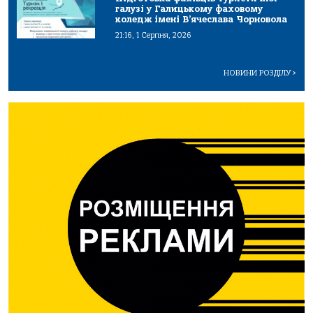
галузі у Галицькому фаховому
коледж імені В’ячеслава Чорновола
21:16, 1 Серпня, 2026
НОВИНИ РОЗДІЛУ
>