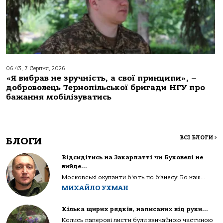
06:43, 7 Серпня, 2026
«Я вибрав не зручність, а свої принципи», –
доброволець Тернопільської бригади НГУ про
бажання мобілізуватись
ВСІ БЛОГИ
>
БЛОГИ
Відсидітись на Закарпатті чи Буковелі не
вийде…
Московські окупанти б’ють по бізнесу. Бо наш...
МИХАЙЛО УХМАН
Кілька щирих рядків, написаних від руки…
Колись паперові листи були звичайною частиною