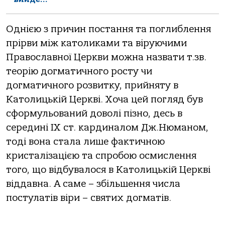
Однією з причин постання та поглиблення
прірви між католиками та віруючими
Православної Церкви можна назвати т.зв.
теорію догматичного росту чи
догматичного розвитку, прийняту в
Католицькій Церкві. Хоча цей погляд був
сформульований доволі пізно, десь в
середині IX cт. кардиналом Дж.Нюманом,
тоді вона стала лише фактичною
кристалізацією та спробою осмислення
того, що відбувалося в Католицькій Церкві
віддавна. А саме – збільшення числа
постулатів віри – святих догматів.