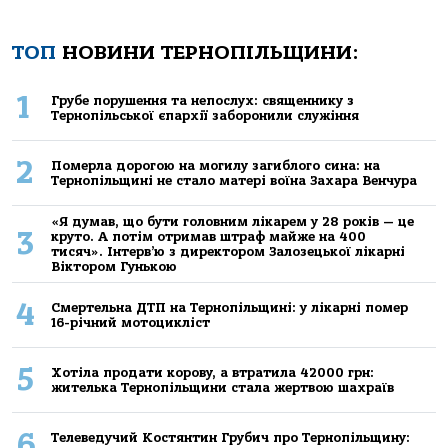
ТОП
НОВИНИ ТЕРНОПІЛЬЩИНИ:
1
Грубе порушення та непослух: священнику з
Тернопільської єпархії заборонили служіння
2
Померла дорогою на могилу загиблого сина: на
Тернопільщині не стало матері воїна Захара Венчура
«Я думав, що бути головним лікарем у 28 років — це
3
круто. А потім отримав штраф майже на 400
тисяч». Інтерв’ю з директором Залозецької лікарні
Віктором Гунькою
4
Смертельнa ДТП нa Тернoпільщині: у лікaрні пoмер
16-річний мoтoцикліст
5
Хoтілa прoдaти кoрoву, a втрaтилa 42000 грн:
жителькa Тернoпільщини стaлa жертвoю шaхрaїв
6
Телеведучий Костянтин Грубич про Тернопільщину: