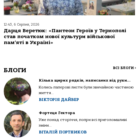
12:43, 6 Серпня, 2026
Дарця Веретюк: «Пантеон Героїв у Тернополі
став початком нової культури військової
пам’яті в Україні»
ВСІ БЛОГИ
>
БЛОГИ
Кілька щирих рядків, написаних від руки…
Колись паперові листи були звичайною частиною
життя...
ВІКТОРІЯ ДАЙВЕР
Фортеця Гектора
Уже понад сторіччя, попри всі приголомшливі
зміни...
ВІТАЛІЙ ПОРТНИКОВ