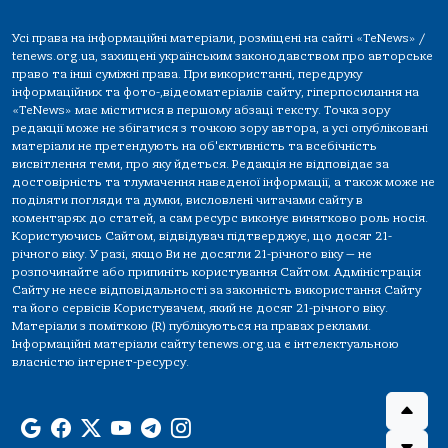
Усі права на інформаційні матеріали, розміщені на сайті «TeNews» /
tenews.org.ua, захищені українським законодавством про авторське
право та інші суміжні права. При використанні, передруку
інформаційних та фото-,відеоматеріалів сайту, гіперпосилання на
«TeNews» має міститися в першому абзаці тексту. Точка зору
редакції може не збігатися з точкою зору автора, а усі опубліковані
матеріали не претендують на об'єктивність та всебічність
висвітлення теми, про яку йдеться. Редакція не відповідає за
достовірність та тлумачення наведеної інформації, а також може не
поділяти погляди та думки, висловлені читачами сайту в
коментарях до статей, а сам ресурс виконує винятково роль носія.
Користуючись Сайтом, відвідувач підтверджує, що досяг 21-
річного віку. У разі, якщо Ви не досягли 21-річного віку — не
розпочинайте або припиніть користування Сайтом. Адміністрація
Сайту не несе відповідальності за законність використання Сайту
та його сервісів Користувачем, який не досяг 21-річного віку.
Матеріали з поміткою (R) публікуються на правах реклами.
Інформаційні матеріали сайту tenews.org.ua є інтелектуальною
власністю інтернет-ресурсу.