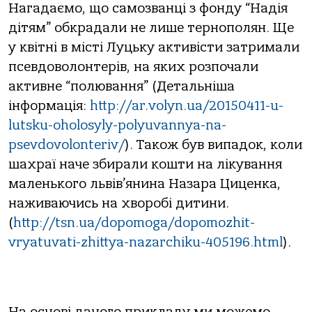
Нагадаємо, що самозванці з фонду “Надія
дітям” обкрадали не лише тернополян. Ще
у квітні в місті Луцьку активісти затримали
псевдоволонтерів, на яких розпочали
активне “полювання” (Детальніша
інформація:
http://ar.volyn.ua/20150411-u-
lutsku-oholosyly-polyuvannya-na-
psevdovolonteriv/
). Також був випадок, коли
шахраї наче збирали кошти на лікування
маленького львів’янина Назара Циценка,
наживаючись на хворобі дитини.
(
http://tsn.ua/dopomoga/dopomozhit-
vryatuvati-zhittya-nazarchiku-405196.html
).