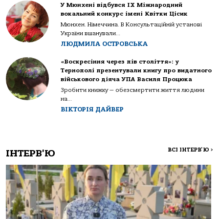
У Мюнхені відбувся IX Міжнародний
вокальний конкурс імені Квітки Цісик
Мюнхен. Німеччина. В Консультаційній установі
України вшанували...
ЛЮДМИЛА ОСТРОВСЬКА
«Воскресіння через пів століття»: у
Тернополі презентували книгу про видатного
військового діяча УПА Василя Процюка
Зробити книжку — обезсмертити життя людини
на...
ВІКТОРІЯ ДАЙВЕР
ВСІ ІНТЕРВ'Ю
>
ІНТЕРВ'Ю