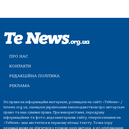
ПРО НАС
КОНТАКТИ
РЕДАКЦІЙНА ПОЛІТИКА
РЕКЛАМА
Усі права на інформаційні матеріали, розміщені на сайті «TeNews» /
tenews.org.ua, захищені українським законодавством про авторське
право та інші суміжні права. При використанні, передруку
інформаційних та фото-,відеоматеріалів сайту, гіперпосилання на
«TeNews» має міститися в першому абзаці тексту. Точка зору
редакції може не збігатися з точкою зору автора, а усі опубліковані