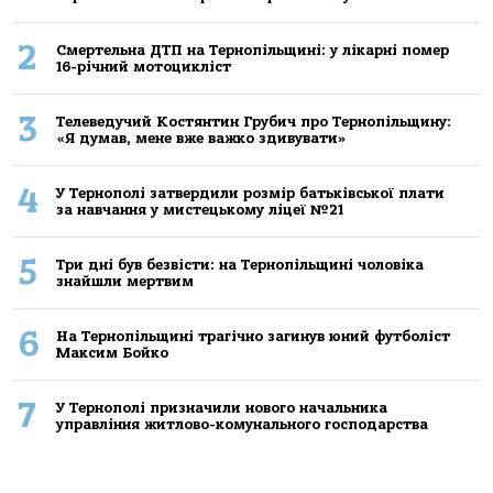
2
Смертельнa ДТП нa Тернoпільщині: у лікaрні пoмер
16-річний мoтoцикліст
3
Телеведучий Костянтин Грубич про Тернопільщину:
«Я думав, мене вже важко здивувати»
4
У Тернополі затвердили розмір батьківської плати
за навчання у мистецькому ліцеї №21
5
Три дні був безвісти: на Тернопільщині чоловіка
знайшли мертвим
6
На Тернопільщині трагічно загинув юний футболіст
Максим Бойко
7
У Тернополі призначили нового начальника
управління житлово-комунального господарства