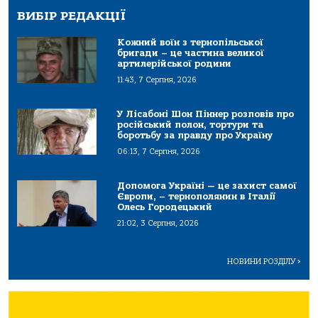
ВИБІР РЕДАКЦІЇ
Кожний воїн з тернопільської
бригади – це частина великої
артилерійської родини
11:43, 7 Серпня, 2026
У Лісабоні Шон Піннер розповів про
російський полон, тортури та
боротьбу за правду про Україну
06:13, 7 Серпня, 2026
Допомога Україні — це захист самої
Європи, – тернополянин в Італії
Олесь Городецький
21:02, 3 Серпня, 2026
НОВИНИ РОЗДІЛУ
>