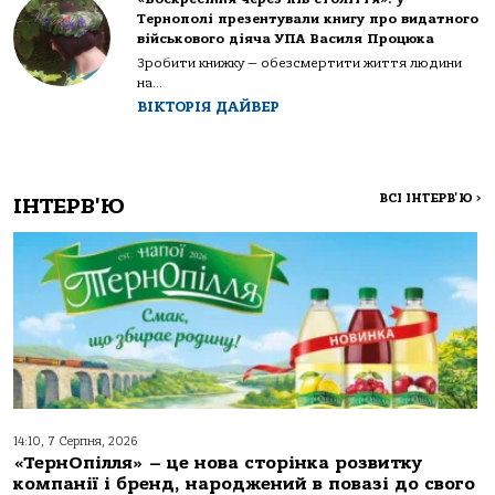
Тернополі презентували книгу про видатного
військового діяча УПА Василя Процюка
Зробити книжку — обезсмертити життя людини
на...
ВІКТОРІЯ ДАЙВЕР
ВСІ ІНТЕРВ'Ю
>
ІНТЕРВ'Ю
14:10, 7 Серпня, 2026
«ТернОпілля» – це нова сторінка розвитку
компанії і бренд, народжений в повазі до свого