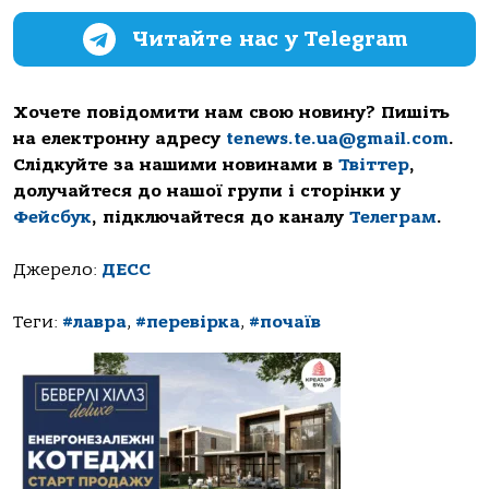
Читайте нас у Telegram
Хочете повідомити нам свою новину? Пишіть
на електронну адресу
tenews.te.ua@gmail.com
.
Слідкуйте за нашими новинами в
Твіттер
,
долучайтеся до нашої групи і сторінки у
Фейсбук
, підключайтеся до каналу
Телеграм
.
Джерело:
ДЕСС
Теги:
#лавра
,
#перевірка
,
#почаїв