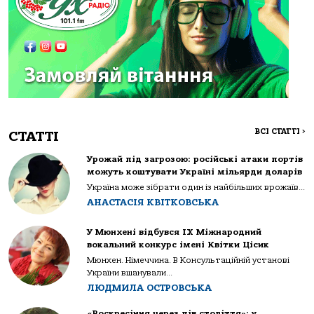
ВСІ СТАТТІ
>
СТАТТІ
Урожай під загрозою: російські атаки портів
можуть коштувати Україні мільярди доларів
Україна може зібрати один із найбільших врожаїв...
АНАСТАСІЯ КВІТКОВСЬКА
У Мюнхені відбувся IX Міжнародний
вокальний конкурс імені Квітки Цісик
Мюнхен. Німеччина. В Консультаційній установі
України вшанували...
ЛЮДМИЛА ОСТРОВСЬКА
«Воскресіння через пів століття»: у