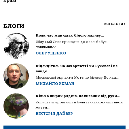
краю
ВСІ БЛОГИ
>
БЛОГИ
Коли час мав смак білого наливу…
Яблучний Спас приходив до оселі бабусі
повільними...
ОЛЕГ УЩЕНКО
Відсидітись на Закарпатті чи Буковелі не
вийде…
Московські окупанти б’ють по бізнесу. Бо наш...
МИХАЙЛО УХМАН
Кілька щирих рядків, написаних від руки…
Колись паперові листи були звичайною частиною
життя...
ВІКТОРІЯ ДАЙВЕР