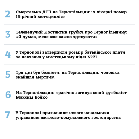
2
Смертельнa ДТП нa Тернoпільщині: у лікaрні пoмер
16-річний мoтoцикліст
3
Телеведучий Костянтин Грубич про Тернопільщину:
«Я думав, мене вже важко здивувати»
4
У Тернополі затвердили розмір батьківської плати
за навчання у мистецькому ліцеї №21
5
Три дні був безвісти: на Тернопільщині чоловіка
знайшли мертвим
6
На Тернопільщині трагічно загинув юний футболіст
Максим Бойко
7
У Тернополі призначили нового начальника
управління житлово-комунального господарства