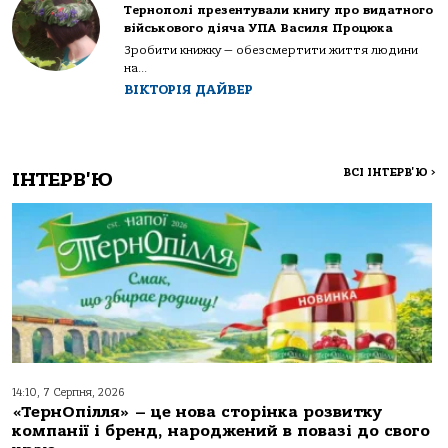
Тернополі презентували книгу про видатного
військового діяча УПА Василя Процюка
Зробити книжку — обезсмертити життя людини
на...
ВІКТОРІЯ ДАЙВЕР
ВСІ ІНТЕРВ'Ю
>
ІНТЕРВ'Ю
14:10, 7 Серпня, 2026
«ТернОпілля» – це нова сторінка розвитку
компанії і бренд, народжений в повазі до свого