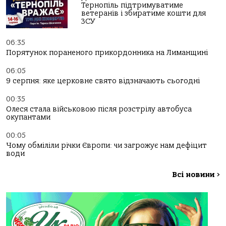
Тернопіль підтримуватиме
ветеранів і збиратиме кошти для
ЗСУ
06:35
Порятунок пораненого прикордонника на Лиманщині
06:05
9 серпня: яке церковне свято відзначають сьогодні
00:35
Олеся стала військовою після розстрілу автобуса
окупантами
00:05
Чому обміліли річки Європи: чи загрожує нам дефіцит
води
Всі новини
>