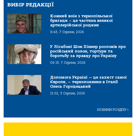
ВИБІР РЕДАКЦІЇ
Кожний воїн з тернопільської
бригади – це частина великої
артилерійської родини
11:43, 7 Серпня, 2026
У Лісабоні Шон Піннер розповів про
російський полон, тортури та
боротьбу за правду про Україну
06:13, 7 Серпня, 2026
Допомога Україні — це захист самої
Європи, – тернополянин в Італії
Олесь Городецький
21:02, 3 Серпня, 2026
НОВИНИ РОЗДІЛУ
>